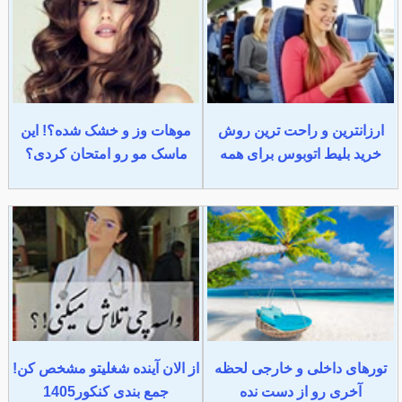
ارزانترین و راحت ترین روش
موهات وز و خشک شده؟! این
خرید بلیط اتوبوس برای همه
ماسک مو رو امتحان کردی؟
تورهای داخلی و خارجی لحظه
از الان آینده شغلیتو مشخص کن!
آخری رو از دست نده
جمع بندی کنکور1405