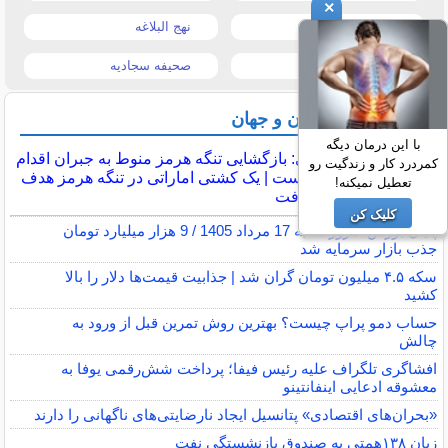
×
قیمت تبلت
نهج البلاغه
تیتر روزنامه ها
صحیفه سجادیه
آخرین اخبار ایران و جهان
با این درمان دیگه
عراقچی: بازگشایی تنگه هرمز منوط به جبران اقدام
کمردرد کار و زندگیت رو
آمریکا است | یک کشتی اماراتی در تنگه هرمز هدف
تعطیل نمیکنه!
قرار گرفت
کلیک کن
پایان بورس امروز شنبه 17 مرداد 1405 / 9 هزار میلیارد تومان
جذب بازار سرمایه شد
سکه ۴.۵ میلیون تومان گران شد | جذابیت قیمت‌ها دلار را بالا
کشید
حساب دمو پراپ چیست؟ بهترین روش تمرین قبل از ورود به
چالش
افشاگری تلگراف علیه رئیس فیفا؛ پرداخت شش‌رقمی یوفا به
معشوقه ادعایی اینفانتینو
«بحران‌های اقتصادی» پتانسیل ایجاد نارضایتی‌های ناگهانی را دارند
زیان ۱۳۸همتی به صندوق بازنشستگی نفت