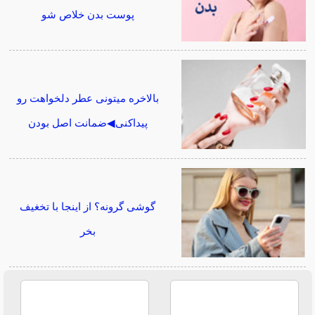
پوست بدن خلاص شو
بالاخره میتونی عطر دلخواهت رو
پیداکنی◀ضمانت اصل بودن
گوشی گرونه؟ از اینجا با تخغیف
بخر