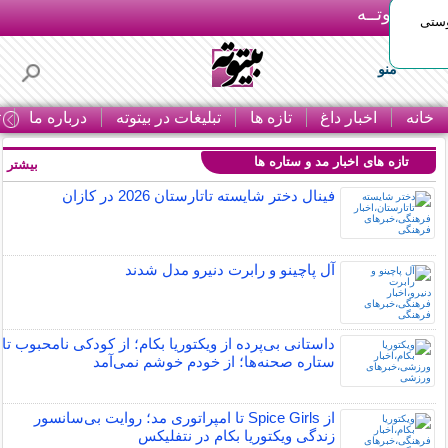
بـیتوتــه
وستی
منو
خانه
اخبار داغ
تازه ها
تبلیغات در بیتوته
درباره ما
ت
تازه های اخبار مد و ستاره ها
بیشتر »
فینال دختر شایسته تاتارستان 2026 در کازان
آل پاچینو و رابرت دنیرو مدل شدند
داستانی بی‌پرده از ویکتوریا بکام؛ از کودکی نامحبوب تا
ستاره صحنه‌ها؛ از خودم خوشم نمی‌آمد
از Spice Girls تا امپراتوری مد؛ روایت بی‌سانسور
زندگی ویکتوریا بکام در نتفلیکس