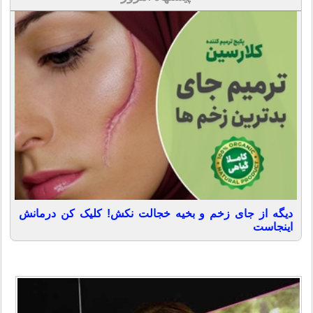
دیگه از جای زخم و بخیه خجالت نکش! کلیک کن درمانش
اینجاست