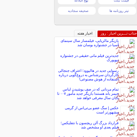
قیمت تبلت
نهج البلاغه
تیتر روزنامه ها
صحیفه سجادیه
جذاب تـــرین اخبار : روز
اخبار هفته
بازیگر مالزیایی، فیلمساز سال سینمای
آسیا در جشنواره بوسان شد
جدیدترین فیلم مانی حقیقی در جشنواره
نیویورک
رسوایی جدید در هالیوود؛ اعتراف جنجالی
کارگردان سرشناس به دروغ‌گویی درباره
استفاده از هوش مصنوعی!
تمام مردانی که در صف پوشیدن لباس
جیمز باند هستند/ بازیگر جدید مأمور ۰۰۷ تا
پایان سال معرفی خواهد شد
عکس | سگ عضو بی‌تی‌اس از گرمی
مشهورتر است
قرارداد بزرگ آلن ریچسون با نتفلیکس؛
فیلم بعدی او مشخص شد