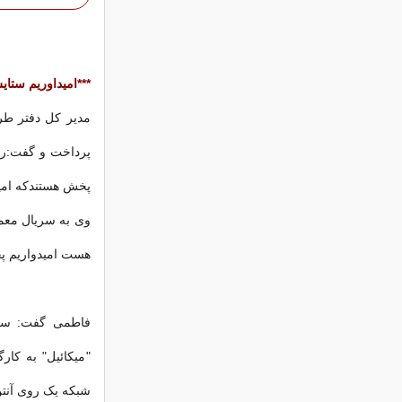
***امیداوریم ستایش 3 ساخته شود/پخش معمای شاه از 
مدیر کل دفتر طر
پخش هستندکه امیدوارم ست
وی به سریال معما
هست امیدواریم پخش آن از 28
فاطمی گفت: سریا
"میکائیل" به کا
شبکه یک روی آنت