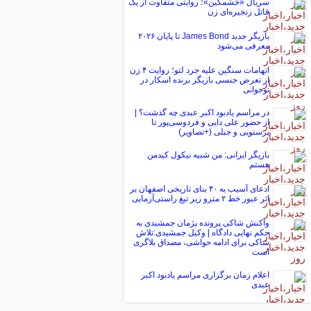
سریال «خشمگین»؛ روایتی متفاوت از یک
قاتل زنجیره‌ای زن
بازیگر جدید James Bond تا پایان ۲۰۲۶
معرفی می‌شود
اتهامات سنگین علیه جرد لتو؛ روایت ۴ زن
از تعرض جنسی بازیگر برنده اسکار در
نوجوانی
در مراسم یادبود اکبر عبدی چه گذشت؟ |
از حضور علی دایی و فردوسی‌پور تا
پرستویی و جبلی (+تصاویر)
بازیگر ایرانی: من شبیه نیکول کیدمن
هستم
ادعای آسیب به ۴۰ بنای تاریخی اصفهان بر
اثر عبور خط ۲ مترو زیر تیغ راستی‌آزمایی
واکنش شاکی پرونده پژمان جمشیدی به
حکم نهایی دادگاه | وکیل جمشیدی:تلاش
شاکی برای ادامه حواشی، مصداق بلاگری
است
اعلام زمان برگزاری مراسم یادبود اکبر
عبدی