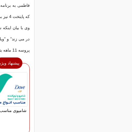
که پایتخت 4 نیز برای این ایام در 15 قسمت 45 دقیقه ای با همان بازیگران ساخته شود.
در می زند" و "و
پروسه 11 ماهه بتوانند کار خوبی را ارائه بدهند.
پیشنهاد ویژه
شامپوی مناسب 