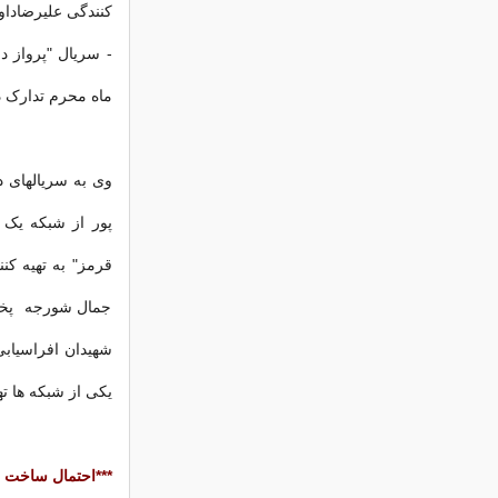
کنندگی علیرضاداو
- سریال "پرواز د
ماه محرم تدارک 
وی به سریالهای د
جمال شورجه پخش 
یکی از شبکه ها ته
***احتمال ساخت پا