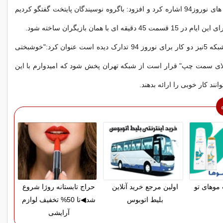
فاطمی به برنامه های نوروز94 اشاره کرد و افزود: باگروه نوسیندگان پایتخت گفتگو کردیم
وی با بیان اینکه شبکه 5نیز دو کار برای نوروز 94 تدارک دیده است عنوان کرد:"خوشبختی
یلای سمت چپ" قرار است از شبکه تهران پخش شود که امیدوارم با این
موهای تو
اولین مرجع خرید آنلاین
حراج تابستانه روژا شروع
بلیط اتوبوس
شد◀تا 50% تخفیف لوازم
آرایشی