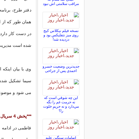
مراقب سلامتی اش نبود
دفتر طرح، برنامه
همان طور که از 
نسخه فیلم نیکلاس کیج
در دست کار دارد 
روی میز نتفلیکس بود و
دزدیده شد!
شده است مدیریت ن
جدیدترین وضعیت خسرو
وی با بیان اینکه
احمدی پس از جراحی
سیما تشکیل شده 
می شود و موضوعات
اين چه شوقي است كه
نه حرمت غم را نگه
مي‌دارد و نه حريمِ خلوت
را؟
***پخش 4 سریال در ماه رمضان
فاطمی در ادامه ب
اتهامات سنگین علیه