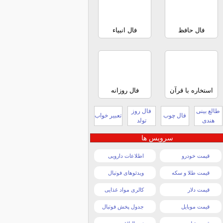
فال حافظ
فال انبیاء
استخاره با قرآن
فال روزانه
طالع بینی
فال روز
فال چوب
تعبیر خواب
هندی
تولد
سرویس ها
قیمت خودرو
اطلاعات دارویی
قیمت طلا و سکه
ویدئوهای فوتبال
قیمت دلار
کالری مواد غذایی
قیمت موبایل
جدول پخش فوتبال