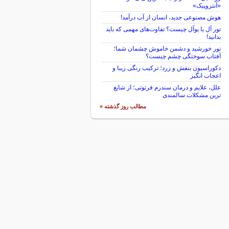
«آنتروپیک»
هوش مصنوعی جدید، انسان از آب درآمد!
تور آل یا یوآل چیست؟ تفاوت‌های مهمی که باید
بدانید!
نور خورشید و دشمن خاموش چشمان شما؛
آفتاب سوختگی چشم چیست؟
دکوراسیون بنفش و زرد؛ ترکیب رنگی زیبا و
اعجاب انگیز
علل، علایم و درمان سندرم فرتوتی؛ از شایع
ترین مشکلات سالمندی
مطالب روز گذشته »