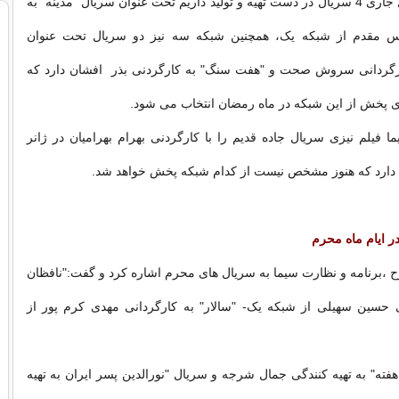
برای رمضان سال جاری 4 سریال در دست تهیه و تولید داریم تحت عنوان سریال "مدینه" به
س مقدم از شبکه یک، همچنین شبکه سه نیز دو سریال تحت عنوان
رگردانی سروش صحت و "هفت سنگ" به کارگردنی بذر افشان دارد که
ای پخش از این شبکه در ماه رمضان انتخاب می شود.
ما فیلم نیزی سریال جاده قدیم را با کارگردنی بهرام بهرامیان در ژانر
دارد که هنوز مشخص نیست از کدام شبکه پخش خواهد شد.
 ،برنامه و نظارت سیما به سریال های محرم اشاره کرد و گفت:"نافظان
ی حسین سهیلی از شبکه یک- "سالار" به کارگردانی مهدی کرم پور از
ینی سریال "39 هفته" به تهیه کنندگی جمال شرجه و سریال "نورالدین پسر ایران به تهیه