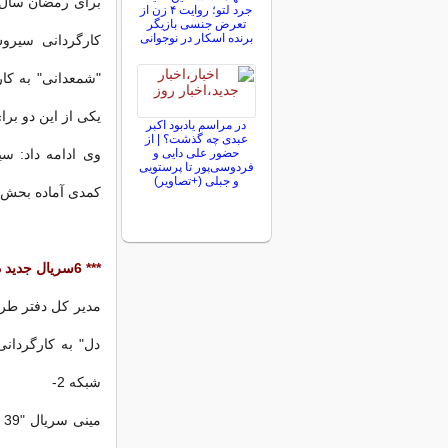
جرد لتو؛ روایت ۴ زن از
تعرض جنسی بازیگر
برنده اسکار در نوجوانی
کارگردانی سیرو
"شمعدانی" به کا
یکی از این دو بر
در مراسم یادبود اکبر
عبدی چه گذشت؟ | از
حضور علی دایی و
وی ادامه داد: سی
فردوسی‌پور تا پرستویی
و جبلی (+تصاویر)
کمدی آماده بحش 
*** 6سریال جدید در ایام ماه محرم
مدیر کل دفتر طرح
دل" به کارگردان
شبکه 2-
م