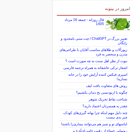
امروز
در بیتوته
فال روزانه - جمعه 16 مرداد
1405
تغییر بزرگ در ChatGPT / چت متنی نامحدود و
رایگان
زیورآلات و طلاهای مناسب آقایان با طراحی‌های
مدرن و منحصر به فرد
نبوت از نظر اهل سنت به چه صورت است ؟
اشعار ترکی عاشقانه به همراه ترجمه فارسی
اسپری فیکس کننده آرایش خود را در خانه
بسازید!
روش های متفاوت بافت لیف
چگونه با ارتودنسی نخ دندان بکشیم؟
شناخت نقاط تحریک شوهر
چقدر به همسرتان اعتماد دارید؟
چند دلیل مهم اینکه چرا بهانه گیری‌های کودک،
چیز بدی نیست
لباس‎های نو و تمیز هم می‌توانند بیماری‌زا باشند!
رونمایی «متا» از رقیب «اوپن‌ای‌آی» و