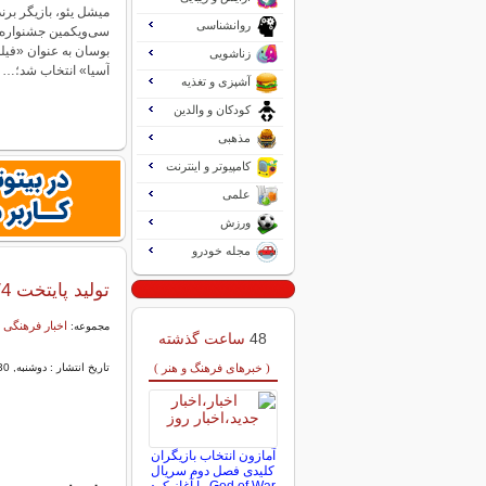
میشل یئو، بازیگر برن
روانشناسی
سی‌ویکمین جشنواره ب
بوسان به عنوان «فی
زناشویی
آسیا» انتخاب شد؛…
آشپزی و تغذیه
کودکان و والدین
مذهبی
کامپیوتر و اینترنت
علمی
ورزش
مجله خودرو
تولید پایتخت 4/رمضان با 4 سریال/پخش معمای شاه از مرداد ماه
اخبار فرهنگی 
مجموعه:
48
ساعت گذشته
( خبرهای فرهنگ و هنر )
تاریخ انتشار : دوشنبه, 30 -3443 03:25
آمازون انتخاب بازیگران
کلیدی فصل دوم سریال