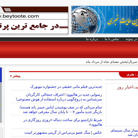
در بیتوته
تماس با ما
درباره ما
 - هنری
بیشتر »
جدیدترین فیلم مانی حقیقی در جشنواره نیویورک
رسوایی جدید در هالیوود؛ اعتراف جنجالی کارگردان
سرشناس به دروغ‌گویی درباره استفاده از هوش مصنوعی!
تمام مردانی که در صف پوشیدن لباس جیمز باند هستند/
بازیگر جدید مأمور ۰۰۷ تا پایان سال معرفی خواهد شد
شرط تارانتینو برای ساخت دنباله «روزی روزگاری در
هالیوود»
لمساز سال سینمای
عکس | سگ عضو بی‌تی‌اس از گرمی مشهورتر است
سان شد