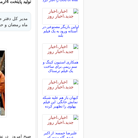
God of War را آغاز کرد
تولید پایتخت 4/رمضان با 4 سریال/پخش معمای شاه از مرداد ماه
ماه رمضان و حضور مهران م
اولین بازیگر مصنوعی در
آستانه ورود به یک فیلم
بلند
همکاری استیون کینگ و
سم ریمی برای ساخت
یک فیلم ترسناک
کیهان باز هم علیه شبکه
نمابش خانگی: این فیلم
پهلوی را تطهیر کرده
علیرضا خمسه: از اکبر
صبح امروز در نش
عبدی گله مندم که