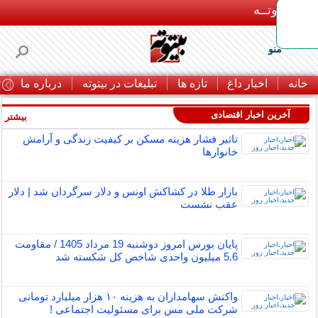
بـیتوتــه
منو
خانه
اخبار داغ
تازه ها
تبلیغات در بیتوته
درباره ما
ت
آخرین اخبار اقتصادی
بیشتر »
تاثیر فشار هزینه مسکن بر کیفیت زندگی و آرامش
خانوارها
بازار طلا در کشاکش اونس و دلار سرگردان شد | دلار
عقب نشست
پایان بورس امروز دوشنبه 19 مرداد 1405 / مقاومت
5.6 میلیون واحدی شاخص کل شکسته شد
واکنش سهامداران به هزینه ۱۰ هزار میلیارد تومانی
شرکت ملی مس برای مسئولیت اجتماعی !