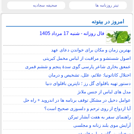
تیتر روزنامه ها
صحیفه سجادیه
امروز در بیتوته
فال روزانه - شنبه 17 مرداد 1405
بهترین زمان و مکان برای خواندن دعای عهد
اصول شستشو و مراقبت از لباس مخمل کبریتی
عمعق بخاری شاعر پارسی گوی سدهٔ پنجم و ششم قمری
اختلال کاتاتونیا: علائم، علل، تشخیص و درمان
دستور تهیه باقلوای گل رز ؛ تاپترین باقلوای دنیا
مدل های لباس از جنس ملانژ
عوامل دخیل در مشکل توقف برنامه ها در اندروید + راه حل
آیا ازدواج از روی ترحم و دلسوزی صحیح است؟
راهنمای سفر به هفت آبشار تیرکن
آرایش موی بلند زنانه و مجلسی
سخنان بزرگان درباره فلسفه