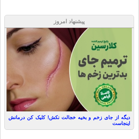
پیشنهاد امروز
دیگه از جای زخم و بخیه خجالت نکش! کلیک کن درمانش
اینجاست