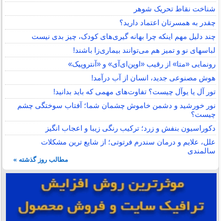
شناخت نقاط تحریک شوهر
چقدر به همسرتان اعتماد دارید؟
چند دلیل مهم اینکه چرا بهانه گیری‌های کودک، چیز بدی نیست
لباس‎های نو و تمیز هم می‌توانند بیماری‌زا باشند!
رونمایی «متا» از رقیب «اوپن‌ای‌آی» و «آنتروپیک»
هوش مصنوعی جدید، انسان از آب درآمد!
تور آل یا یوآل چیست؟ تفاوت‌های مهمی که باید بدانید!
نور خورشید و دشمن خاموش چشمان شما؛ آفتاب سوختگی چشم
چیست؟
دکوراسیون بنفش و زرد؛ ترکیب رنگی زیبا و اعجاب انگیز
علل، علایم و درمان سندرم فرتوتی؛ از شایع ترین مشکلات
سالمندی
مطالب روز گذشته »