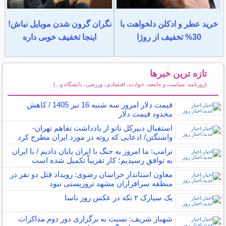
خرید عطر و ادکلن دلخواهت با
نگران گرون شدن موبایل نباش!
30% تخفیف از روژا
اینجا تخفیف خوبی داره
تازه ترین خبرها
(روزنامه، سیاست و جامعه، حوادث، اقتصادی، ورزشی، دانشگاه و...)
سایر خبرهای داغ
قیمت دلار امروز سه شنبه 16 تیر 1405 / کاهش
محدود قیمت دلار
استقبال دبیرکل ناتو از یادداشت تفاهم تهران-
واشنگتن/ ادعایی که روته در مورد ایران مطرح کرد
ترامپ: ما امروز به جنگ با ایران پایان دادیم / با ایران
به توافق رسیدیم؛ کار تقریباً تکمیل شده است
معاون استاندار خراسان رضوی: رویداد قتل دو نفر در
منطقه سرافرازان مشهد تروریستی نبود
یک سیارک ۲ تکه در عکس روز ناسا
شهباز شریف: نسبت به برگزاری دور دوم مذاکرات