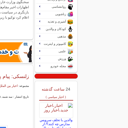
سخنگوی وزارت خارجه چ
روانشناسی
اظهارات اخیر مقام‌ها
بازنگری در سیاست ه
زناشویی
اعلام کرد توکیو با ز
آشپزی و تغذیه
کودکان و والدین
مذهبی
کامپیوتر و اینترنت
علمی
ورزش
مجله خودرو
زلنسکی: پیام پ
اخبار بین الملل
مجموعه:
24
ساعت گذشته
( اخبار سیاسی )
تاریخ انتشار : سه شنبه, ۱۹ خرداد ۱۴۰۵ ۱۴:۵۰
والدین با تخلف سرویس
مدارس چه کنند؟/ از