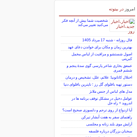
امروز
در بیتوته
شخصیت شما بیش از آنچه فکر
می‌کنید تغییر می‌کند
فال روزانه - شنبه 17 مرداد 1405
بهترین زمان و مکان برای خواندن دعای عهد
اصول شستشو و مراقبت از لباس مخمل
کبریتی
عمعق بخاری شاعر پارسی گوی سدهٔ پنجم و
ششم قمری
اختلال کاتاتونیا: علائم، علل، تشخیص و درمان
دستور تهیه باقلوای گل رز ؛ تاپترین باقلوای دنیا
مدل های لباس از جنس ملانژ
عوامل دخیل در مشکل توقف برنامه ها در
اندروید + راه حل
آیا ازدواج از روی ترحم و دلسوزی صحیح است؟
راهنمای سفر به هفت آبشار تیرکن
آرایش موی بلند زنانه و مجلسی
سخنان بزرگان درباره فلسفه