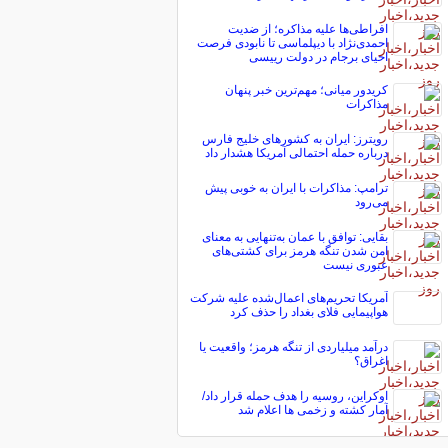
افراطی‌ها علیه مذاکره؛ از ضدیت
احمدی‌نژاد با دیپلماسی تا نابودی فرصت
احیای برجام در دولت رییسی
کریدور میانی؛ مهم‌ترین خبر پنهان
مذاکرات
رویترز: ایران به کشورهای خلیج فارس
درباره حمله احتمالی آمریکا هشدار داد
ترامپ: مذاکرات با ایران به خوبی پیش
می‌رود
بقایی: توافق با عمان به‌تنهایی به معنای
امن شدن تنگه هرمز برای کشتی‌های
عبوری نیست
آمریکا تحریم‌های اعمال‌شده علیه شرکت
هواپیمایی فلای بغداد را حذف کرد
درآمد میلیاردی از تنگه هرمز؛ واقعیت یا
اغراق؟
اوکراین، روسیه را هدف حمله قرار داد/
آمار کشته و زخمی ها اعلام شد