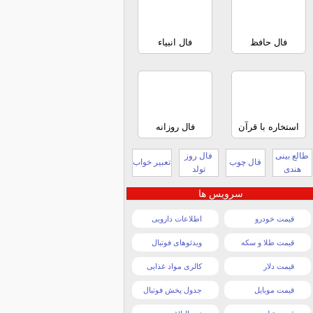
فال حافظ
فال انبیاء
استخاره با قرآن
فال روزانه
طالع بینی
فال روز
فال چوب
تعبیر خواب
هندی
تولد
سرویس ها
قیمت خودرو
اطلاعات دارویی
قیمت طلا و سکه
ویدئوهای فوتبال
قیمت دلار
کالری مواد غذایی
قیمت موبایل
جدول پخش فوتبال