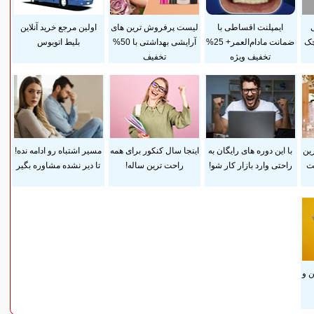
ی
ایمپلنت اقساطی با
لیست پرفروش ترین های
اولین مرجع خرید آنلاین
چک
ضمانت مادام‌العمر+ 25%
آرایشی بهداشتی با 50%
بلیط اتوبوس
تخفیف ویژه
تخفیف
رین
با این دوره های رایگان به
اینجا سال کنکور برای همه
مسیر اشتباه رو ادامه نده!
ست
راحتی وارد بازار کار شو!
راحت ترین ساله!
تا دیر نشده مشاوره بگیر
 و