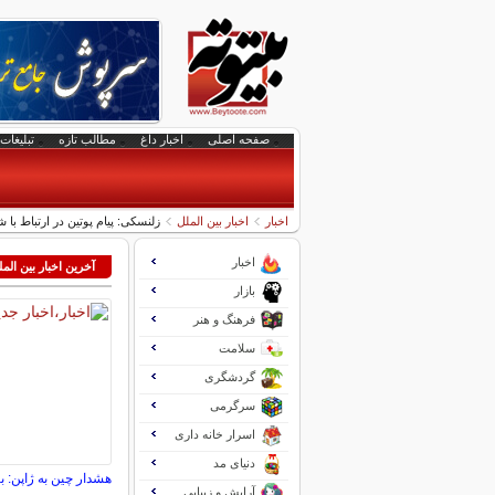
صفحه اصلی
اخبار داغ
مطالب تازه
تبلیغات 
اخبار
اخبار بین الملل
زلنسکی: پیام پوتین در ارتباط با
اخبار
آخرین اخبار بین الم
بازار
فرهنگ و هنر
سلامت
گردشگری
سرگرمی
اسرار خانه داری
دنیای مد
هشدار چین به ژاپن: با
آرایش و زیبایی