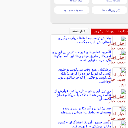
قیمت تبلت
نهج البلاغه
تیتر روزنامه ها
صحیفه سجادیه
جذاب تـــرین اخبار : روز
اخبار هفته
واکنش ترامپ به ادعاها درباره درگیری
لفظی‌اش با پیت هگست
العربیه: تماس‌های غیر مستقیم بین ایران و
آمریکا از طریق میانجی‌ها؛ این گفت‌و‌گو‌ها
وارد مرحله نهایی شده
پزشکیان: هیچ وقت نمی‌گویند تو جلوی
کسی که [پول] خورده را گرفتی؛ بلکه
می‌گویند تو فلانی را که حزب‌اللهی بود،
برداشتی
رویترز: ایران خواستار دریافت عوارض از
تنگه هرمز شد؛ اختلاف با آمریکا و عمان
ادامه دارد
فیدان: ایران و آمریکا بر سر پرونده
هسته‌ای به توافقات اصولی رسیده‌اند
رئیس جمهور آمریکا افشاگران «کمبود
ذخایر موشکی» را تهدید کرد