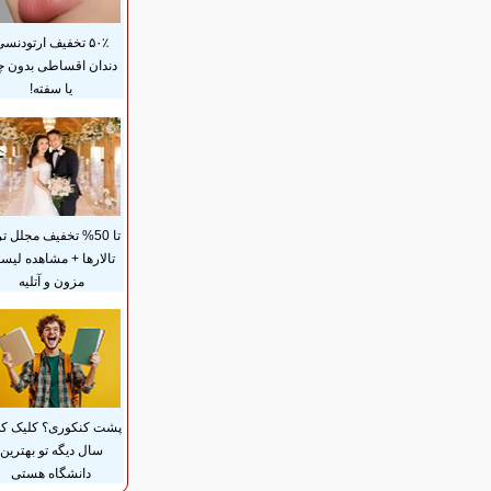
۵۰٪ تخفیف ارتودنس
دندان اقساطی بدون 
یا سفته!
تا 50% تخفیف مجلل ت
تالارها + مشاهده لی
مزون و آتلیه
پشت کنکوری؟ کلیک کن
سال دیگه تو بهترین
دانشگاه هستی