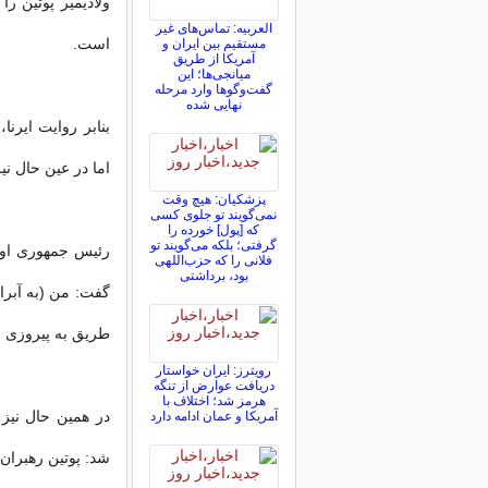
ولادیمیر پوتین ر
العربیه: تماس‌های غیر
است.
مستقیم بین ایران و
آمریکا از طریق
میانجی‌ها؛ این
گفت‌و‌گو‌ها وارد مرحله
نهایی شده
بنابر روایت ایرن
اما در عین حال ن
پزشکیان: هیچ وقت
نمی‌گویند تو جلوی کسی
که [پول] خورده را
گرفتی؛ بلکه می‌گویند تو
رئیس جمهوری اوکر
فلانی را که حزب‌اللهی
بود، برداشتی
گفت: من (به آبرام
طریق به پیروزی ب
رویترز: ایران خواستار
دریافت عوارض از تنگه
هرمز شد؛ اختلاف با
در همین حال نیز
آمریکا و عمان ادامه دارد
شد: پوتین رهبران 