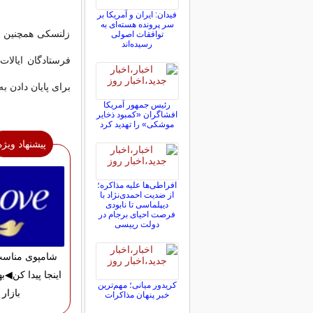
فیدان: ایران و آمریکا بر
سر پرونده هسته‌ای به
زلنسکی همچنین ا
توافقات اصولی
رسیده‌اند
فرستادگان ایالات
برای پایان دادن به
رئیس جمهور آمریکا
افشاگران «کمبود ذخایر
موشکی» را تهدید کرد
پیشنهاد ویژه
افراطی‌ها علیه مذاکره؛
از ضدیت احمدی‌نژاد با
دیپلماسی تا نابودی
فرصت احیای برجام در
دولت رییسی
شامپوی مناسب
اینجا پیدا کن◀به
کریدور میانی؛ مهم‌ترین
بازار
خبر پنهان مذاکرات