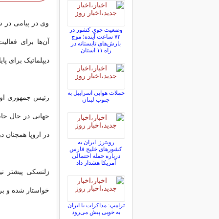
وی در پیامی در ش
وضعیت جوی کشور در
۷۲ ساعت آینده؛ موج
آن‌ها برای فعالی
بارش‌های تابستانه در
راه ۱۱ استان
دیپلماتیک برای پا
حملات هوایی اسراییل به
رئیس جمهوری اوکر
جنوب لبنان
جهانی در حال حا
در اروپا همچنان د
رویترز: ایران به
کشورهای خلیج فارس
درباره حمله احتمالی
آمریکا هشدار داد
زلنسکی پیشتر نی
خواستار شده و بر
ترامپ: مذاکرات با ایران
به خوبی پیش می‌رود