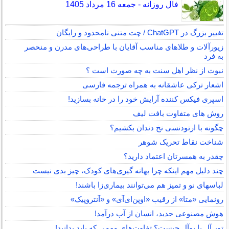
فال روزانه - جمعه 16 مرداد 1405
تغییر بزرگ در ChatGPT / چت متنی نامحدود و رایگان
زیورآلات و طلاهای مناسب آقایان با طراحی‌های مدرن و منحصر
به فرد
نبوت از نظر اهل سنت به چه صورت است ؟
اشعار ترکی عاشقانه به همراه ترجمه فارسی
اسپری فیکس کننده آرایش خود را در خانه بسازید!
روش های متفاوت بافت لیف
چگونه با ارتودنسی نخ دندان بکشیم؟
شناخت نقاط تحریک شوهر
چقدر به همسرتان اعتماد دارید؟
چند دلیل مهم اینکه چرا بهانه گیری‌های کودک، چیز بدی نیست
لباس‎های نو و تمیز هم می‌توانند بیماری‌زا باشند!
رونمایی «متا» از رقیب «اوپن‌ای‌آی» و «آنتروپیک»
هوش مصنوعی جدید، انسان از آب درآمد!
تور آل یا یوآل چیست؟ تفاوت‌های مهمی که باید بدانید!