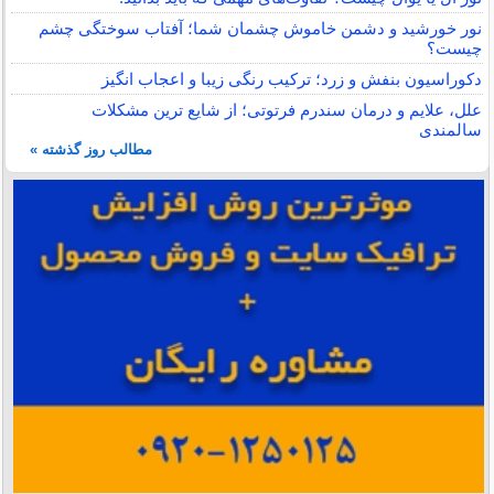
نور خورشید و دشمن خاموش چشمان شما؛ آفتاب سوختگی چشم
چیست؟
دکوراسیون بنفش و زرد؛ ترکیب رنگی زیبا و اعجاب انگیز
علل، علایم و درمان سندرم فرتوتی؛ از شایع ترین مشکلات
سالمندی
مطالب روز گذشته »