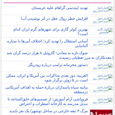
سایر خبرهای داغ
تهدید لیندسی گراهام علیه عربستان
افزایش خطر زوال عقل در اثر نوشیدن آب!
بهترین کولر گازی برای شهرهای گرم ایران کدام
است؟
آسانی استقلال را تهدید کرد؛ اختلاف آبی‌ها با ستاره
آلبانیایی
شوک تازه به معادن؛ گازوئیل ۸ هزار درصد گران شد
| معدنکاران به مرز تعطیلی رسیدند
دستور محرمانه ترامپ درباره رودریگز
العربیه: دور بعدی مذاکرات بین آمریکا و ایران، ممکن
است در ۵ ژوئن برگزار شود
بیانیه سپاه پاسداران دربارۀ حمله به اهداف آمریکایی
درمنطقه
فروپاشی آرام آموزش؛ از تصمیم‌های خلق‌الساعه تا
تبدیل مدرسه به کارخانه اضطراب و اعتراض
مرگ ۳ تبعه خارجی در ساحل نوشهر/ یک نفر ناپدید