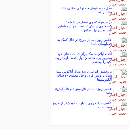
مدل جدید هوش مصنوعی «علی‌بابا»
منتشر شد
در مریخ «کندوی عسل» پیدا شد /
کنجکاوی در یکی از عجیب‌ترین مناطق
سیاره سرخ(+ عکس)
عکس روز ناسا از مریخ در حال کمک به
فضاپیمای ناسا
اقدام ایلان ماسک برای اثبات ادعای خود
مبنی‌بر بی‌معناشدن پول: قصد دارم ثروت
خود را ببخشم
پروفسور ایرانی برنده مدال آباکوس شد؛
شایان اویس قرن و حل معمای ۴۰ ساله
الگوریتم‌ها
عکس روز ناسا از «آرامش» و «آسایش»
ماه!
کشف حیات روی سیارات کوچک‌تر از مریخ
بعید است