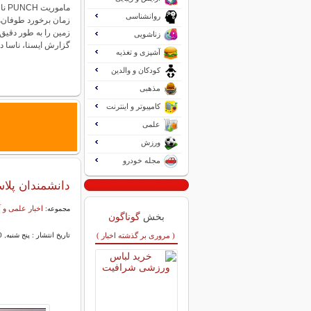
مامو
روانشناسی
زمان برخورد طوفان‌
زمین را به طور دقیق 
زناشویی
گزارش ایسنا، ناسا 
آشپزی و تغذیه
کودکان و والدین
مذهبی
کامپیوتر و اینترنت
علمی
ورزش
مجله خودرو
دانشمندان پلاس
اخبار علمی و
مجموعه:
بخش
گوناگون
( مروری بر گذشته اخبار )
تاریخ انتشار : پنج شنبه, 10 فروردين 1402 13:22