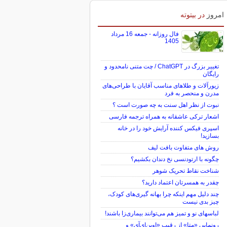
امروز
در بیتوته
فال روزانه - جمعه 16 مرداد
1405
تغییر بزرگ در ChatGPT / چت متنی نامحدود و
رایگان
زیورآلات و طلاهای مناسب آقایان با طراحی‌های
مدرن و منحصر به فرد
نبوت از نظر اهل سنت به چه صورت است ؟
اشعار ترکی عاشقانه به همراه ترجمه فارسی
اسپری فیکس کننده آرایش خود را در خانه
بسازید!
روش های متفاوت بافت لیف
چگونه با ارتودنسی نخ دندان بکشیم؟
شناخت نقاط تحریک شوهر
چقدر به همسرتان اعتماد دارید؟
چند دلیل مهم اینکه چرا بهانه گیری‌های کودک،
چیز بدی نیست
لباس‎های نو و تمیز هم می‌توانند بیماری‌زا باشند!
رونمایی «متا» از رقیب «اوپن‌ای‌آی» و