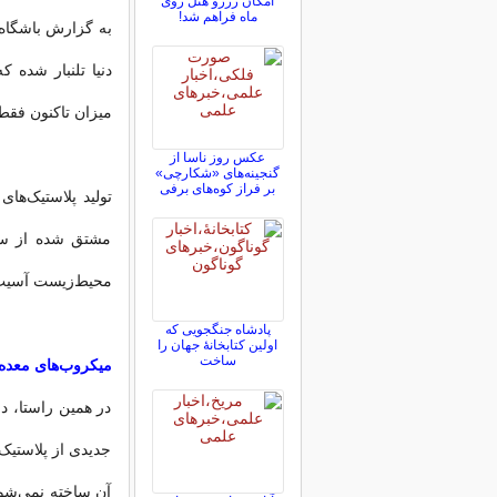
امکان رزرو هتل روی
ماه فراهم شد!
دنیا تلنبار شده 
میزان تاکنون فقط کمتر از ۱۰ درصد
عکس روز ناسا از
گنجینه‌های «شکارچی»
بر فراز کوه‌های برفی
تولید پلاستیک‌های
مشتق شده از سوخ
محیط‌زیست آسیب 
پادشاه جنگجویی که
اولین کتابخانۀ جهان را
ساخت
میکروب‌های معده گ
در همین راستا، دو
جدیدی از پلاستیک
آن ساخته نمی‌شون