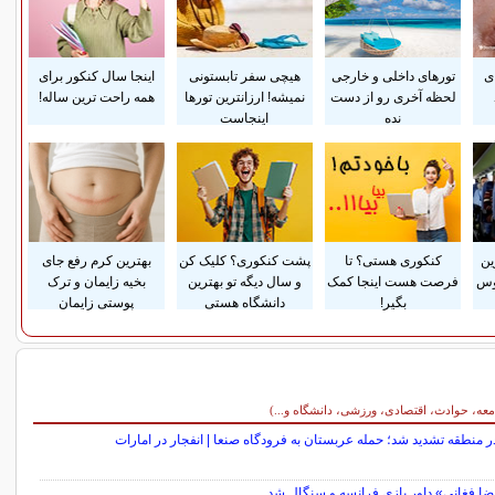
ی
تورهای داخلی و خارجی
هیچی سفر تابستونی
اینجا سال کنکور برای
لحظه آخری رو از دست
نمیشه! ارزانترین تورها
همه راحت ترین ساله!
نده
اینجاست
ین
کنکوری هستی؟ تا
پشت کنکوری؟ کلیک کن
بهترین کرم رفع جای
وس
فرصت هست اینجا کمک
و سال دیگه تو بهترین
بخیه زایمان و ترک
بگیر!
دانشگاه هستی
پوستی زایمان
معه، حوادث، اقتصادی، ورزشی، دانشگاه و...)
 منطقه تشدید شد؛ حمله عربستان به فرودگاه صنعا | انفجار در امارات
ضا فغانی» داور بازی فرانسه و سنگال شد