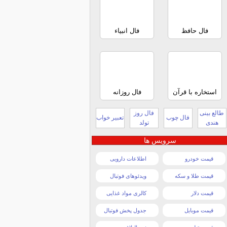
فال حافظ
فال انبیاء
استخاره با قرآن
فال روزانه
طالع بینی
فال روز
فال چوب
تعبیر خواب
هندی
تولد
سرویس ها
قیمت خودرو
اطلاعات دارویی
قیمت طلا و سکه
ویدئوهای فوتبال
قیمت دلار
کالری مواد غذایی
قیمت موبایل
جدول پخش فوتبال