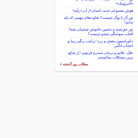
«آنتروپیک»
هوش مصنوعی جدید، انسان از آب درآمد!
تور آل یا یوآل چیست؟ تفاوت‌های مهمی که باید
بدانید!
نور خورشید و دشمن خاموش چشمان شما؛
آفتاب سوختگی چشم چیست؟
دکوراسیون بنفش و زرد؛ ترکیب رنگی زیبا و
اعجاب انگیز
علل، علایم و درمان سندرم فرتوتی؛ از شایع
ترین مشکلات سالمندی
مطالب روز گذشته »