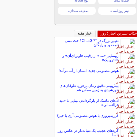
قیمت تبلت
نهج البلاغه
تیتر روزنامه ها
صحیفه سجادیه
جذاب تـــرین اخبار : روز
اخبار هفته
تغییر بزرگ در ChatGPT / چت متنی
نامحدود و رایگان
رونمایی «متا» از رقیب «اوپن‌ای‌آی» و
«آنتروپیک»
هوش مصنوعی جدید، انسان از آب درآمد!
پیش‌بینی دقیق زمان برخورد طوفان‌های
خورشیدی به زمین ممکن شد
ادعای ماسک از بازگرداندن بینایی تا «دید
فراانسانی»
فرزندپروری با هوش مصنوعی آری یا خیر؟
گره‌های عجیب یک دنباله‌دار در عکس روز
ناسا