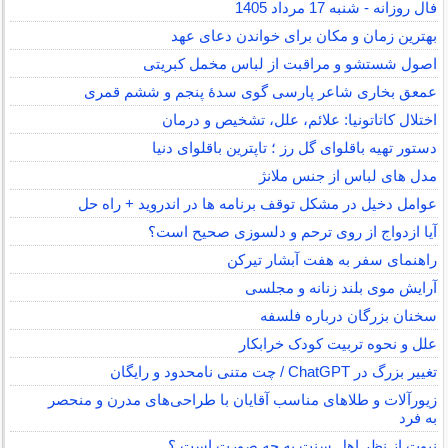
فال روزانه - شنبه 17 مرداد 1405
بهترین زمان و مکان برای خواندن دعای عهد
اصول شستشو و مراقبت از لباس مخمل کبریتی
عمعق بخاری شاعر پارسی گوی سدهٔ پنجم و ششم قمری
اختلال کاتاتونیا: علائم، علل، تشخیص و درمان
دستور تهیه باقلوای گل رز ؛ تاپترین باقلوای دنیا
مدل های لباس از جنس ملانژ
عوامل دخیل در مشکل توقف برنامه ها در اندروید + راه حل
آیا ازدواج از روی ترحم و دلسوزی صحیح است؟
راهنمای سفر به هفت آبشار تیرکن
آرایش موی بلند زنانه و مجلسی
سخنان بزرگان درباره فلسفه
علل و نحوه تربیت کودک خرابکار
تغییر بزرگ در ChatGPT / چت متنی نامحدود و رایگان
زیورآلات و طلاهای مناسب آقایان با طراحی‌های مدرن و منحصر
به فرد
نبوت از نظر اهل سنت به چه صورت است ؟