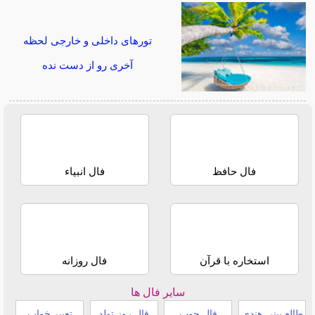
تورهای داخلی و خارجی لحظه
آخری رو از دست نده
فال حافظ
فال انبیاء
استخاره با قرآن
فال روزانه
سایر فال ها
طالع بینی هندی
فال چوب
فال روز تولد
تعبیر خواب