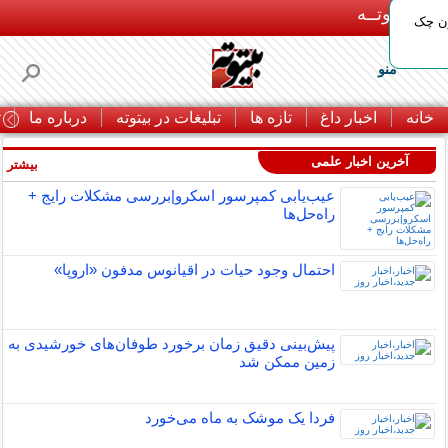
بـیتوتــه
ون چک
منو
خانه
اخبار داغ
تازه ها
تبلیغات در بیتوته
درباره ما
ت
آخرین اخبار علمی
بیشتر »
عیب‌یابی کمپرسور اسکرو|بررسی مشکلات رایج +
راه‌حل‌ها
احتمال وجود حیات در اقیانوس مدفون «اروپا»
پیش‌بینی دقیق زمان برخورد طوفان‌های خورشیدی به
زمین ممکن شد
فردا یک موشک به ماه می‌خورد