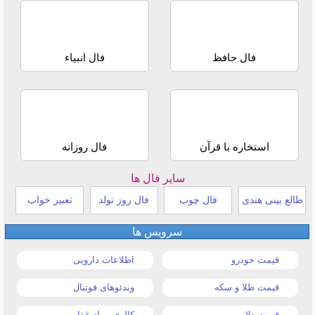
فال حافظ
فال انبیاء
استخاره با قرآن
فال روزانه
سایر فال ها
طالع بینی هندی
فال چوب
فال روز تولد
تعبیر خواب
سرویس ها
قیمت خودرو
اطلاعات دارویی
قیمت طلا و سکه
ویدئوهای فوتبال
قیمت دلار
کالری مواد غذایی