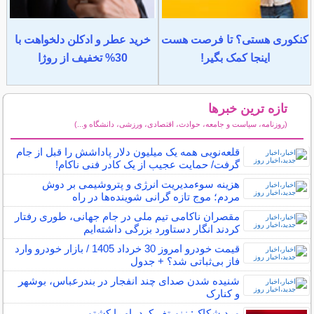
کنکوری هستی؟ تا فرصت هست
خرید عطر و ادکلن دلخواهت با
اینجا کمک بگیر!
30% تخفیف از روژا
تازه ترین خبرها
(روزنامه، سیاست و جامعه، حوادث، اقتصادی، ورزشی، دانشگاه و...)
سایر خبرهای داغ
قلعه‌نویی همه یک میلیون دلار پاداشش را قبل از جام
گرفت/ حمایت عجیب از یک کادر فنی ناکام!
هزینه سوءمدیریت انرژی و پتروشیمی بر دوش
مردم؛ موج تازه گرانی شوینده‌ها در راه
مقصران ناکامی تیم ملی در جام جهانی، طوری رفتار
کردند انگار دستاورد بزرگی داشته‌ایم
قیمت خودرو امروز 30 خرداد 1405 / بازار خودرو وارد
فاز بی‌ثباتی شد؟ + جدول
شنیده شدن صدای چند انفجار در بندرعباس، بوشهر
و کنارک
مرد شکاک: زنم تف کرد، او را کشتم