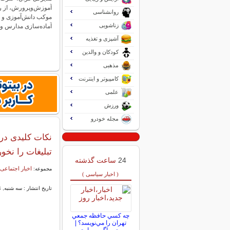
روانشناسی
موکب دانش‌آموزی و 
زناشویی
آماده‌سازی مدارس و
آشپزی و تغذیه
کودکان و والدین
مذهبی
کامپیوتر و اینترنت
علمی
ورزش
مجله خودرو
نکات کلیدی در
تبلیغات را نخور
24
ساعت گذشته
اخبار اجتماعی
مجموعه:
( اخبار سیاسی )
تاریخ انتشار : سه شنبه, 14 اسفند 1403 10:48
چه كسي حافظه جمعي
تهران را مي‌نويسد؟ |