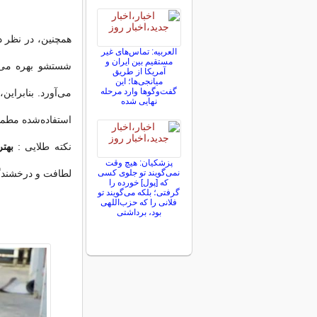
همچنین، در نظر د
العربیه: تماس‌های غیر
مستقیم بین ایران و
شستشو بهره می‌بر
آمریکا از طریق
میانجی‌ها؛ این
گفت‌و‌گو‌ها وارد مرحله
می‌آورد. بنابراین
نهایی شده
استفاده‌شده مطمئ
نکته طلایی :
بهتر
پزشکیان: هیچ وقت
نمی‌گویند تو جلوی کسی
لطافت و درخشندگ
که [پول] خورده را
گرفتی؛ بلکه می‌گویند تو
فلانی را که حزب‌اللهی
بود، برداشتی