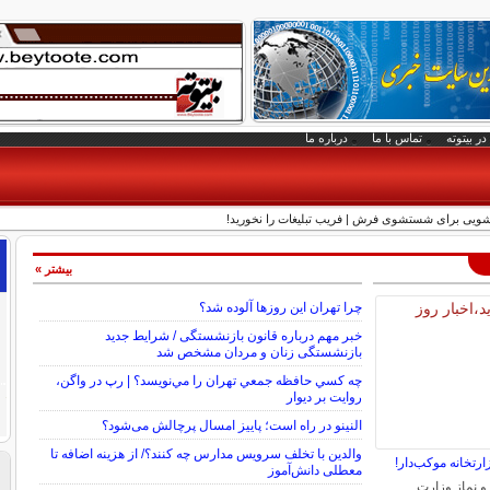
در بیتوته
تماس با ما
درباره ما
لیشویی برای شستشوی فرش | فریب تبلیغات را نخورید!
بیشتر »
چرا تهران این روزها آلوده شد؟
خبر مهم درباره قانون بازنشستگی / شرایط جدید
بازنشستگی زنان و مردان مشخص شد
چه كسي حافظه جمعي تهران را مي‌نويسد؟ | رپ در واگن،
روايت بر ديوار
النینو در راه است؛ پاییز امسال پرچالش می‌شود؟
والدین با تخلف سرویس مدارس چه کنند؟/ از هزینه اضافه تا
رتخانه موکب‌دار!
معطلی دانش‌آموز
و نماز وزارت