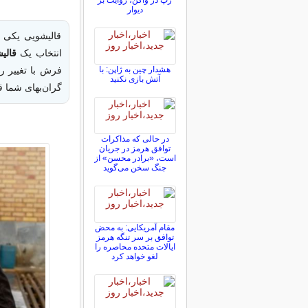
رپ در واگن، روايت بر
ديوار
قالیشویی یکی 
انتخاب یک
قالیش
هشدار چین به ژاپن: با
فرش با تغییر رن
آتش بازی نکنید
گران‌بهای شما قر
در حالی که مذاکرات
توافق هرمز در جریان
است، «برادر محسن» از
جنگ سخن می‌گوید
مقام آمریکایی: به محض
توافق بر سر تنگه هرمز
ایالات متحده محاصره را
لغو خواهد کرد