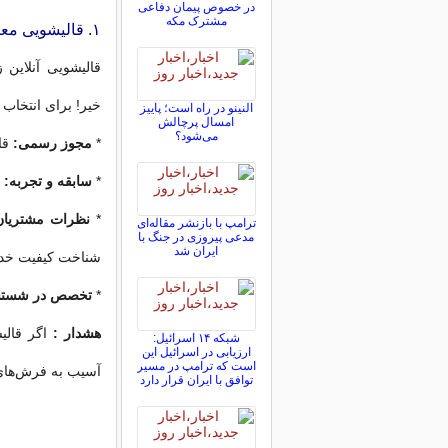
در خصوص پیمان دفاعی
مشترک مکه
۱. قالیشویی معتبر، فقط با این ویژگی‌ها!
قالیشویی‌ آنلاین 
خیر! برای انتخاب
النینو در راه است؛ پاییز
امسال پرچالش
می‌شود؟
*
مجوز رسمی:
قال
*
سابقه و تجربه:
ه
*
نظرات مشتریان
ترامپ با بازنشر مقاله‌ای
مدعی پیروزی در جنگ با
ایران شد
شناخت کیفیت خد
*
تخصص در شستش
هشدار :
اگر قالیش
شبکه ۱۴ اسرائیل:
ارزیابی در اسرائیل این
است که ترامپ در مسیر
آسیب به فرش‌های 
توافق با ایران قرار دارد