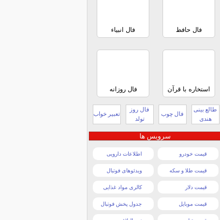
فال حافظ
فال انبیاء
استخاره با قرآن
فال روزانه
طالع بینی
فال روز
فال چوب
تعبیر خواب
هندی
تولد
سرویس ها
قیمت خودرو
اطلاعات دارویی
قیمت طلا و سکه
ویدئوهای فوتبال
قیمت دلار
کالری مواد غذایی
قیمت موبایل
جدول پخش فوتبال