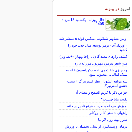
امروز
در بیتوته
فال روزانه - یکشنبه 18 مرداد
1405
اولین تصاویر شیائومی میکس فولد ۵ منتشر شد
«اوپن‌ای‌آی» ترمز توسعه مدل جدید خود را
کشید!
کشف رازهای معبد گالاپاتا راجا ویهارا (+تصاویر)
متن شعر پیرمرد مهربون مزرعه داره
چه چیزی باعث می شود دکوراسیون خانه به
سبک ایتالیایی محبوب شود
سه مولفه عشق از نظر استرنبرگ + تست
عشق استرنبرگ
خواص ذکر یا کریم الصفح و معنای آن
تقویم مایا چیست؟
آموزش مرحله به مرحله فرنچ ناخن در خانه
راههای شستن کلم بروکلی
طرز تهیه رول لازانیا
درمان و پیشگیری از تنبلی تخمدان با ورزش