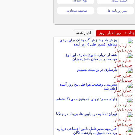
قیمت تبلت
نهج البلاغه
تیتر روزنامه ها
صحیفه سجادیه
جذاب تـــرین اخبار : روز
اخبار هفته
وزش باد و خیزش گردوخاک برای برخی
مناطق کشور طی ۵ روز آینده
هشدار درباره شیوع مصرف این نوع
موادمخدر در میان دانش‌آموزان
بازسازی در بن‌بست تصمیم
پیش‌بینی وضعیت هوا طی پنج روز آینده
اعلام شد
ژئوتوریسم؛ ثروتی که هنوز جدی نگرفته‌ایم
تهران؛ مقاوم در بیلبوردها، بی‌پناه در جنگ!
خبر مهم مدیرعامل تامین اجتماعی درباره
پرداخت حقوق به بازنشستگان