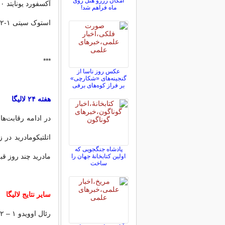
امکان رزرو هتل روی
آکسفورد یونایتد ۰-۱ ساندرلند
ماه فراهم شد!
استوک سیتی ۱-۲ فولام
***
عکس روز ناسا از
گنجینه‌های «شکارچی»
بر فراز کوه‌های برفی
هفته ۲۴ لالیگا
در ادامه رقابت‌ها
پادشاه جنگجویی که
مادرید چند روز قبل بارسلونا ر
اولین کتابخانۀ جهان را
ساخت
سایر نتایج لالیگا
رئال اوویدو ۱ – ۲ اتلتیک بیلبائو