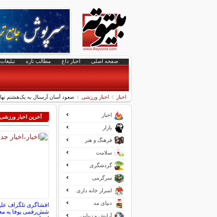
صفحه اصلی
اخبار داغ
مطالب تازه
تبلیغات 
اخبار
اخبار ورزشی
صعود آسان آرسنال به یک‌هشتم نها
اخبار
آخرین اخبار ورزشی
بازار
فرهنگ و هنر
سلامت
گردشگری
سرگرمی
اسرار خانه داری
دنیای مد
افشاگری تلگراف علی
شش‌رقمی یوفا به مع
آرایش و زیبایی