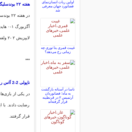
اولین ربات انسان‌نمای
هفته ۲۲ بوندسلیگا
فضانورد جهان معرفی
شد
در هفته ۲۲ بوندسلیگا هم دو بازی برگزار شد که نتایج آن به ترتیب زیر است:
آگزبورگ ۱-۰ هایدنهایم
لایپزیش ۲ -۲ ولفسبورگ
غیبت قمری بتا توری چه
زمانی رخ می‌دهد؟
***
ناپولی 2-2 آاس رم؛ نتیجه‌ای به‌کام رقبا
ناسا در آستانه بازگشت
به ماه؛ فضانوردان
آرتمیس ۲ در قرنطینه
قرار گرفته‌اند
رضایت دادند. با ا
قرار گرفتند.