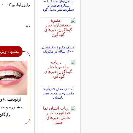
آیا می‌توان مریخ را به
رایووایکانو ۳ – ۰ اتلتیکو مادرید
سیاره‌ای سبز و
سکونت‌پذیر تبدیل کرد
***
کشف مقبرۀ جغدنشان
پیشنهاد ویژه
۱۴۰۰ ساله در مکزیک
کشف محل «دریاچه
مقدس» در معبد مصر
باستان
ارتودنسی+وی
مشاوره و جر
رایگان