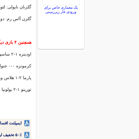
گلزنان ناپولی: لئوناردو اسپینات
یک معماری خاص برای
ورودی غار زیرزمینی
گلزن آاس رم: دونیل مالن (۷
همچنین ۴ بازی دیگر در سری آ ایتالیا برگزار شد که نتایج آن به ترتیب زیر است:
اودینزه ۱-۲ ساسولو
کرمونزه ۰-۰ جنوا
پارما ۲-۱ هلاس ورونا
تورینو ۱-۲ بولونیا
ایمپلنت اقسا
۵۰٪ تخفیف ارتودنسی دندان اقساطی بدون نیاز به چک یا سفته!