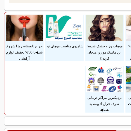
داخت قسطی و 25%
موهات وز و خشک شده؟!
شامپوی مناسب موهای تو
حراج تابستانه روژا شروع
این ماسک مو رو امتحان
شد◀تا 50% تخفیف لوازم
کردی؟
آرایشی
ی
نزدیکترین مراکز درمانی
ت
طرف قرارداد بیمه به
شما◀