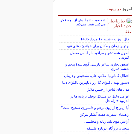
امروز
در بیتوته
شخصیت شما بیش از آنچه فکر
می‌کنید تغییر می‌کند
فال روزانه - شنبه 17 مرداد 1405
بهترین زمان و مکان برای خواندن دعای عهد
اصول شستشو و مراقبت از لباس مخمل
کبریتی
عمعق بخاری شاعر پارسی گوی سدهٔ پنجم و
ششم قمری
اختلال کاتاتونیا: علائم، علل، تشخیص و درمان
دستور تهیه باقلوای گل رز ؛ تاپترین باقلوای دنیا
مدل های لباس از جنس ملانژ
عوامل دخیل در مشکل توقف برنامه ها در
اندروید + راه حل
آیا ازدواج از روی ترحم و دلسوزی صحیح است؟
راهنمای سفر به هفت آبشار تیرکن
آرایش موی بلند زنانه و مجلسی
سخنان بزرگان درباره فلسفه