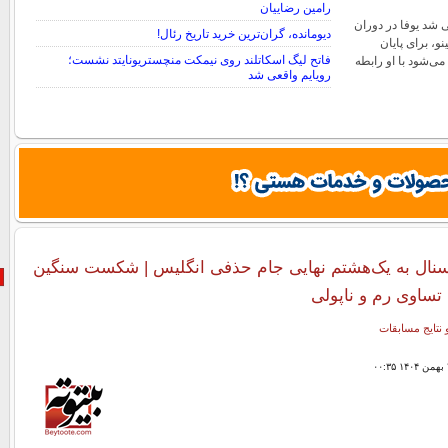
رامین رضاییان
 شد یوفا در دوران
دیومانده، گران‌ترین خرید تاریخ رئال!
نو، برای پایان
فاتح لیگ اسکاتلند روی نیمکت منچستریونایتد نشست؛
ی‌شود با او رابطه
رویایم واقعی شد
نال به یک‌هشتم نهایی جام حذفی انگلیس | شکست سنگین
| تساوی رم و ناپولی
 نتایج مسابقات