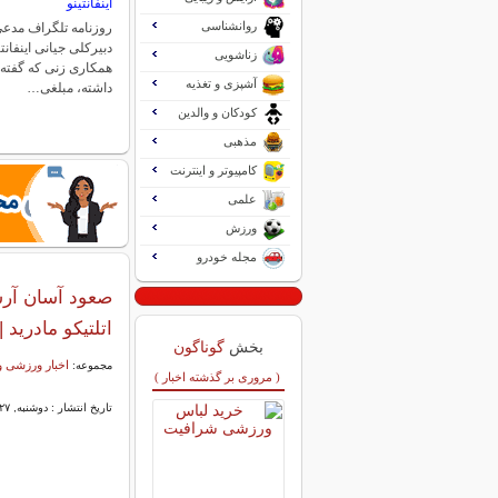
اینفانتینو
روانشناسی
روزنامه تلگراف مدعی
دبیرکلی جیانی اینفانتی
زناشویی
همکاری زنی که گفته م
آشپزی و تغذیه
داشته، مبلغی…
کودکان و والدین
مذهبی
کامپیوتر و اینترنت
علمی
ورزش
مجله خودرو
صعود آسان آرس
اتلتیکو مادرید 
بخش
گوناگون
اخبار ورزشی و
مجموعه:
( مروری بر گذشته اخبار )
تاریخ انتشار : دوشنبه, ۲۷ بهمن ۱۴۰۴ ۰۰:۳۵