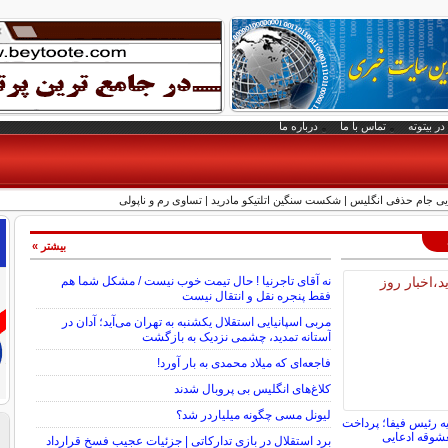
در بیتوته
تماس با ما
درباره ما
یی جام حذفی انگلیس | شکست سنگین اتلتیکو مادرید | تساوی رم و ناپولی
بیشتر »
نه آقای تاجرنیا ! حال تیمت خوب نیست / مشکل شما هم
فقط پنجره نقل و انتقال نیست
مربی اسپانیایی استقلال یکشنبه به تهران می‌آید؛ آدان در
آستانه تمدید، چشمی نزدیک به بازگشت
فاجعه‌ای که میلاد محمدی به بار آورد!
کلاغ‌های انگلیس بی پروبال شدند
لیونل مسی چگونه میلیاردر شد؟
ه رئیس فیفا؛ پرداخت
شوقه ادعایی
برد استقلال در بازی تدارکاتی | جزئیات عجیب فسخ قرارداد