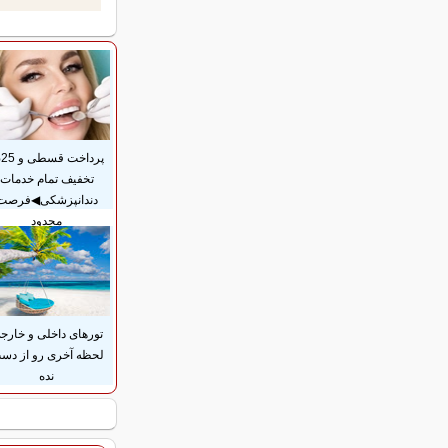
پر
تخفیف تمام خدمات
دندانپزشکی◀فرصت
محدود
تورهای داخلی و خارج
لحظه آخری رو از دس
نده