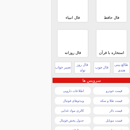
فال حافظ
فال انبیاء
استخاره با قرآن
فال روزانه
طالع بینی
فال روز
فال چوب
تعبیر خواب
هندی
تولد
سرویس ها
قیمت خودرو
اطلاعات دارویی
قیمت طلا و سکه
ویدئوهای فوتبال
قیمت دلار
کالری مواد غذایی
قیمت موبایل
جدول پخش فوتبال