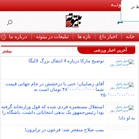
بـیتوتــه
ط در
منو
خانه
اخبار داغ
تازه ها
تبلیغات در بیتوته
درباره ما
ت
آخرین اخبار ورزشی
بیشتر »
توضیح مارکا درباره 4 انتقال بزرگ لالیگا
آقای رضاییان؛ حتی با درخشش در جام جهانی قیمت
شما ۴۸٬۰۰۰٬۰۰۰٬۰۰۰ تومان است نه
۲۵۰٬۰۰۰٬۰۰۰٬۰۰۰
استقلال مستعمره فردی شده که قول وزارتخانه گرفته
بود/ رئیس‌جمهور یک بدهی انتخاباتی داشت، باشگاه را
به او داد!
بمب صلاح منفجر شد: فرعون در ترابزون!