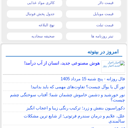
قیمت دلار
کالری مواد غذایی
قیمت موبایل
جدول پخش فوتبال
قیمت تبلت
نهج البلاغه
تیتر روزنامه ها
صحیفه سجادیه
امروز در بیتوته
هوش مصنوعی جدید، انسان از آب درآمد!
فال روزانه - پنج شنبه 15 مرداد 1405
تور آل یا یوآل چیست؟ تفاوت‌های مهمی که باید بدانید!
نور خورشید و دشمن خاموش چشمان شما؛ آفتاب سوختگی چشم
چیست؟
دکوراسیون بنفش و زرد؛ ترکیب رنگی زیبا و اعجاب انگیز
علل، علایم و درمان سندرم فرتوتی؛ از شایع ترین مشکلات
سالمندی