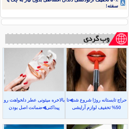
سفته!
حراج تابستانه روژا شروع شد◀تا
بالاخره میتونی عطر دلخواهت رو
50% تخفیف لوازم آرایشی
پیداکنی◀ضمانت اصل بودن