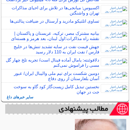
اکسیوس: میانجی‌ها در تلاش برای احیای مذاکرات
تهران و واشنگتن
تساوی اتلتیکو مادرید و آرسنال در ضیافت پنالتی‌ها
بیانیه مشترک مصر، ترکیه، عربستان و پاکستان |
نقشه راه مذاکرات؛اول لبنان، بعد هرمز و هسته‌ای
جهش قیمت نفت در سایه تشدید تنش‌ها در خلیج
فارس / نفت ایران به 110 دلار رسید
دلافوئنته: یامال آماده فینال است/ تجربه تلخ چهار گل
مسی را فراموش نمی‌کنم
دومین شکست برای تیم ملی والیبال ایران/ عبور
آسان بلغارستان از روی دفاع
نخستین تبدیل کامل زیست‌گاز کود گاو به سوخت
جت در جهان
سایر خبرهای داغ