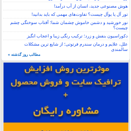
هوش مصنوعی جدید، انسان از آب درآمد!
تور آل یا یوآل چیست؟ تفاوت‌های مهمی که باید بدانید!
نور خورشید و دشمن خاموش چشمان شما؛ آفتاب سوختگی چشم
چیست؟
دکوراسیون بنفش و زرد؛ ترکیب رنگی زیبا و اعجاب انگیز
علل، علایم و درمان سندرم فرتوتی؛ از شایع ترین مشکلات
سالمندی
مطالب روز گذشته »