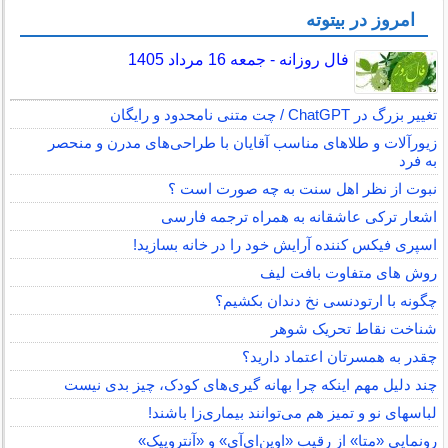
امروز در بیتوته
فال روزانه - جمعه 16 مرداد 1405
تغییر بزرگ در ChatGPT / چت متنی نامحدود و رایگان
زیورآلات و طلاهای مناسب آقایان با طراحی‌های مدرن و منحصر
به فرد
نبوت از نظر اهل سنت به چه صورت است ؟
اشعار ترکی عاشقانه به همراه ترجمه فارسی
اسپری فیکس کننده آرایش خود را در خانه بسازید!
روش های متفاوت بافت لیف
چگونه با ارتودنسی نخ دندان بکشیم؟
شناخت نقاط تحریک شوهر
چقدر به همسرتان اعتماد دارید؟
چند دلیل مهم اینکه چرا بهانه گیری‌های کودک، چیز بدی نیست
لباس‎های نو و تمیز هم می‌توانند بیماری‌زا باشند!
رونمایی «متا» از رقیب «اوپن‌ای‌آی» و «آنتروپیک»