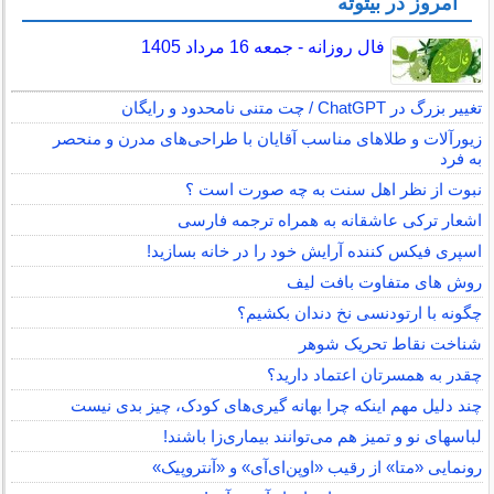
امروز در بیتوته
فال روزانه - جمعه 16 مرداد 1405
تغییر بزرگ در ChatGPT / چت متنی نامحدود و رایگان
زیورآلات و طلاهای مناسب آقایان با طراحی‌های مدرن و منحصر
به فرد
نبوت از نظر اهل سنت به چه صورت است ؟
اشعار ترکی عاشقانه به همراه ترجمه فارسی
اسپری فیکس کننده آرایش خود را در خانه بسازید!
روش های متفاوت بافت لیف
چگونه با ارتودنسی نخ دندان بکشیم؟
شناخت نقاط تحریک شوهر
چقدر به همسرتان اعتماد دارید؟
چند دلیل مهم اینکه چرا بهانه گیری‌های کودک، چیز بدی نیست
لباس‎های نو و تمیز هم می‌توانند بیماری‌زا باشند!
رونمایی «متا» از رقیب «اوپن‌ای‌آی» و «آنتروپیک»