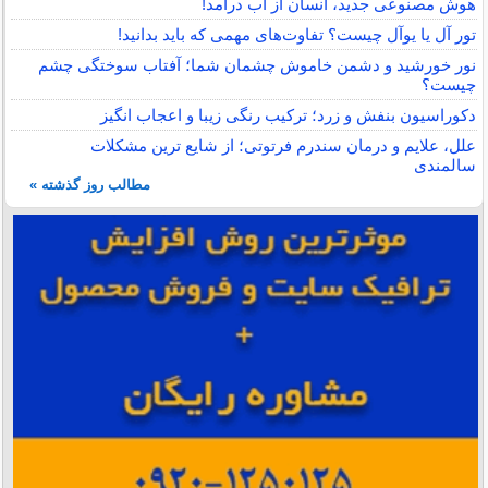
هوش مصنوعی جدید، انسان از آب درآمد!
تور آل یا یوآل چیست؟ تفاوت‌های مهمی که باید بدانید!
نور خورشید و دشمن خاموش چشمان شما؛ آفتاب سوختگی چشم
چیست؟
دکوراسیون بنفش و زرد؛ ترکیب رنگی زیبا و اعجاب انگیز
علل، علایم و درمان سندرم فرتوتی؛ از شایع ترین مشکلات
سالمندی
مطالب روز گذشته »