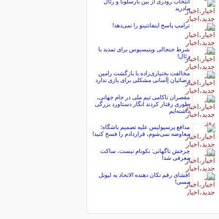
انتخاب رودری از بین بارسلونا و رئال
مادرید
ترامپ پاسخ اینفانتینو را نمی‌دهد!
شرط جنجالی وینیسیوس برای تمدید با
رئال!
مخالفت بختیاری‌زاده با بازگشت رامین
رضائیان |آسانی مشکلی برای بازی ندارد
مقصران ناکامی تیم ملی در جام جهانی،
طوری رفتار کردند انگار دستاورد بزرگی
داشته‌ایم
مدافع پرسپولیس علیه تصمیم باشگاه؛
معاوضه نمی‌شوم، قراردادم را فسخ کنید!
چرخش ناگهانی: نکونام نبست، ساکت
معرفی شد!
افشای رقم تکان دهنده الاتحاد به لیونل
مسی!