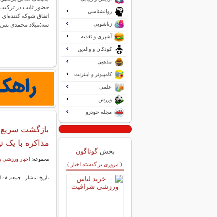
حضور ثابت در ترکیب ب
روانشناسی
اتفاق شوکه کننده‌ای 
زناشویی
سه:میلاد محمدی پس
آشپزی و تغذیه
کودکان و والدین
مذهبی
کامپیوتر و اینترنت
علمی
ورزش
مجله خودرو
بازگشت سریع س
مذاکره با یک تی
بخش
گوناگون
اخبار ورزشی و
مجموعه:
( مروری بر گذشته اخبار )
تاریخ انتشار : جمعه, ۰۸ اسفند ۱۴۰۴ ۱۵:۱۳