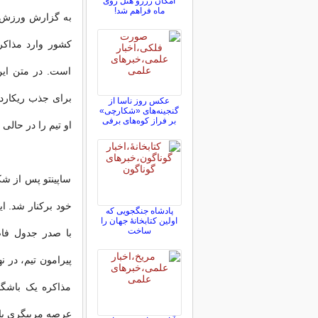
امکان رزرو هتل روی
ماه فراهم شد!
به گزارش ورزش س
کشور وارد مذاکر
است. در متن این
عکس روز ناسا از
گنجینه‌های «شکارچی»
بر فراز کوه‌های برفی
او تیم را در حال
ساپینتو پس از ش
خود برکنار شد. ای
پادشاه جنگجویی که
اولین کتابخانۀ جهان را
ساخت
با صدر جدول فاصل
پیرامون تیم، در ن
مذاکره یک باشگا
عرصه مربیگری با