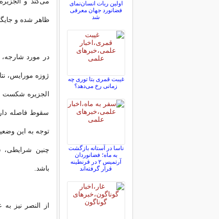
می‌کند و الجزیره
اولین ربات انسان‌نمای
فضانورد جهان معرفی
شد
ظاهر شده و جایگ
در مورد شارجه، ش
ژوزه مورایس، نتای
غیبت قمری بتا توری چه
زمانی رخ می‌دهد؟
الجزیره شکست خور
سقوط فاصله دارد
توجه به این وضعیت
ناسا در آستانه بازگشت
چنین شرایطی، شا
به ماه؛ فضانوردان
آرتمیس ۲ در قرنطینه
باشد.
قرار گرفته‌اند
از النصر نیز به 