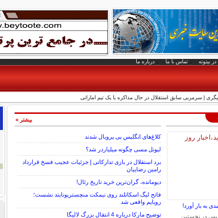
در بیتوته
تماس با ما
درباره ما
یگری | سرمربی سابق استقلال در حال مذاکره با یک تیم اماراتی
بیشتر »
کلاغ‌های انگلیس بی پروبال شدند
لیونل مسی چگونه میلیاردر شد؟
برد استقلال در بازی تدارکاتی | جزئیات عجیب فسخ قرارداد
رامین رضاییان
دیومانده، گران‌ترین خرید تاریخ رئال!
فاتح لیگ اسکاتلند روی نیمکت منچستریونایتد نشست؛
رویایم واقعی شد
دی به بار آورد!
توضیح مارکا درباره 4 انتقال بزرگ لالیگا
یس در نخستین