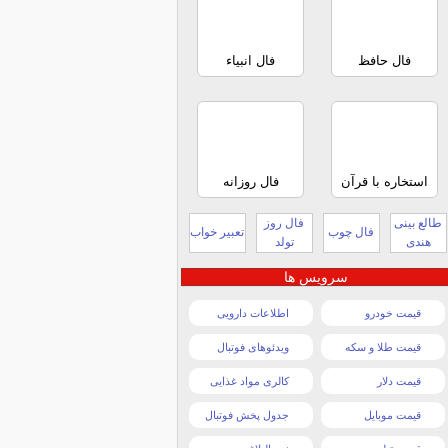
فال حافظ
فال انبیاء
استخاره با قرآن
فال روزانه
طالع بینی
فال روز
فال چوب
تعبیر خواب
هندی
تولد
سرویس ها
قیمت خودرو
اطلاعات دارویی
قیمت طلا و سکه
ویدئوهای فوتبال
قیمت دلار
کالری مواد غذایی
قیمت موبایل
جدول پخش فوتبال