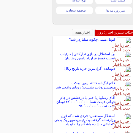
قیمت تبلت
نهج البلاغه
تیتر روزنامه ها
صحیفه سجادیه
جذاب تـــرین اخبار : روز
اخبار هفته
لیونل مسی چگونه میلیاردر شد؟
برد استقلال در بازی تدارکاتی | جزئیات
عجیب فسخ قرارداد رامین رضاییان
دیومانده، گران‌ترین خرید تاریخ رئال!
فاتح لیگ اسکاتلند روی نیمکت
منچستریونایتد نشست؛ رویایم واقعی شد
آقای رضاییان؛ حتی با درخشش در جام
جهانی قیمت شما ۴۸٬۰۰۰٬۰۰۰٬۰۰۰ تومان
است نه ۲۵۰٬۰۰۰٬۰۰۰٬۰۰۰
استقلال مستعمره فردی شده که قول
وزارتخانه گرفته بود/ رئیس‌جمهور یک بدهی
انتخاباتی داشت، باشگاه را به او داد!