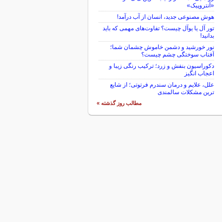
«آنتروپیک»
هوش مصنوعی جدید، انسان از آب درآمد!
تور آل یا یوآل چیست؟ تفاوت‌های مهمی که باید
بدانید!
نور خورشید و دشمن خاموش چشمان شما؛
آفتاب سوختگی چشم چیست؟
دکوراسیون بنفش و زرد؛ ترکیب رنگی زیبا و
اعجاب انگیز
علل، علایم و درمان سندرم فرتوتی؛ از شایع
ترین مشکلات سالمندی
مطالب روز گذشته »