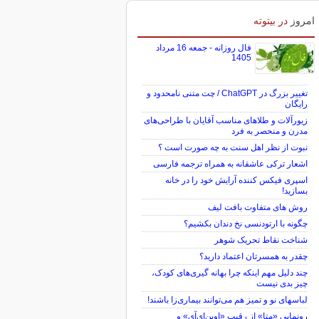
امروز
در بیتوته
فال روزانه - جمعه 16 مرداد
1405
تغییر بزرگ در ChatGPT / چت متنی نامحدود و
رایگان
زیورآلات و طلاهای مناسب آقایان با طراحی‌های
مدرن و منحصر به فرد
نبوت از نظر اهل سنت به چه صورت است ؟
اشعار ترکی عاشقانه به همراه ترجمه فارسی
اسپری فیکس کننده آرایش خود را در خانه
بسازید!
روش های متفاوت بافت لیف
چگونه با ارتودنسی نخ دندان بکشیم؟
شناخت نقاط تحریک شوهر
چقدر به همسرتان اعتماد دارید؟
چند دلیل مهم اینکه چرا بهانه گیری‌های کودک،
چیز بدی نیست
لباس‎های نو و تمیز هم می‌توانند بیماری‌زا باشند!
رونمایی «متا» از رقیب «اوپن‌ای‌آی» و