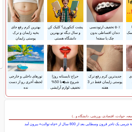
۵۰٪ تخفیف ارتودنسی
پشت کنکوری؟ کلیک کن
بهترین کرم رفع جای
مک
دندان اقساطی بدون
و سال دیگه تو بهترین
بخیه زایمان و ترک
چک یا سفته!
دانشگاه هستی
پوستی زایمان
ی
جدیدترین کرم رفع ترک
حراج تابستانه روژا
تورهای داخلی و خارجی
پوستی زایمان فقط در 3
شروع شد◀تا 50%
لحظه آخری رو از دست
هفته
تخفیف لوازم آرایشی
نده
معه، حوادث، اقتصادی، ورزشی، دانشگاه و...)
می یک تاجر قرون وسطایی بعد از 800 سال از «چاه توالت» بیرون آمد