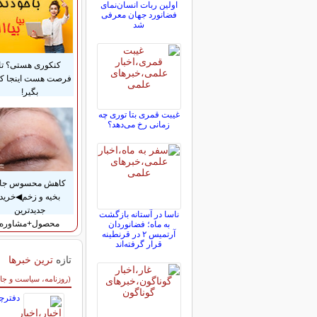
اولین ربات انسان‌نمای
فضانورد جهان معرفی
شد
کنکوری هستی؟ تا
فرصت هست اینجا ک
بگیر!
غیبت قمری بتا توری چه
زمانی رخ می‌دهد؟
کاهش محسوس جا
بخیه و زخم◀خرید
جدیدترین
ناسا در آستانه بازگشت
محصول+مشاوره
به ماه؛ فضانوردان
آرتمیس ۲ در قرنطینه
قرار گرفته‌اند
تازه
ترین خبرها
سایر خبرهای داغ
(روزنامه، سیاست و جا
دفترچۀ چر