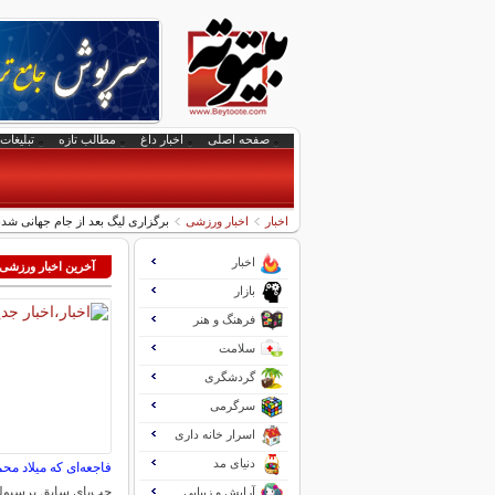
صفحه اصلی
اخبار داغ
مطالب تازه
تبلیغات 
اخبار
اخبار ورزشی
برگزاری لیگ بعد از جام جهانی ش
اخبار
آخرین اخبار ورزشی
بازار
فرهنگ و هنر
سلامت
گردشگری
سرگرمی
اسرار خانه داری
دنیای مد
فاجعه‌ای که میلاد محم
چپ‌پای سابق پرسپول
آرایش و زیبایی