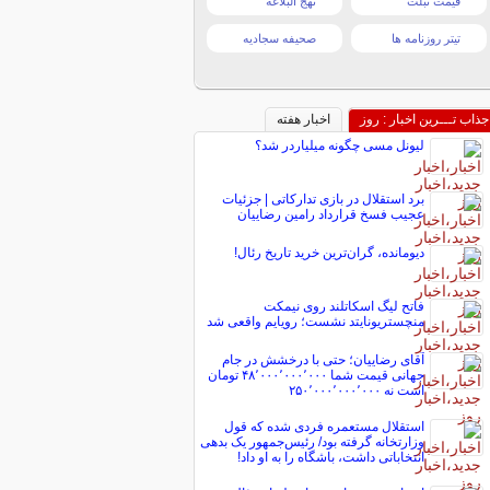
قیمت تبلت
نهج البلاغه
تیتر روزنامه ها
صحیفه سجادیه
جذاب تـــرین اخبار : روز
اخبار هفته
لیونل مسی چگونه میلیاردر شد؟
برد استقلال در بازی تدارکاتی | جزئیات
عجیب فسخ قرارداد رامین رضاییان
دیومانده، گران‌ترین خرید تاریخ رئال!
فاتح لیگ اسکاتلند روی نیمکت
منچستریونایتد نشست؛ رویایم واقعی شد
آقای رضاییان؛ حتی با درخشش در جام
جهانی قیمت شما ۴۸٬۰۰۰٬۰۰۰٬۰۰۰ تومان
است نه ۲۵۰٬۰۰۰٬۰۰۰٬۰۰۰
استقلال مستعمره فردی شده که قول
وزارتخانه گرفته بود/ رئیس‌جمهور یک بدهی
انتخاباتی داشت، باشگاه را به او داد!