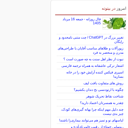
امروز
در بیتوته
فال روزانه - جمعه 16 مرداد
1405
تغییر بزرگ در ChatGPT / چت متنی نامحدود و
رایگان
زیورآلات و طلاهای مناسب آقایان با طراحی‌های
مدرن و منحصر به فرد
نبوت از نظر اهل سنت به چه صورت است ؟
اشعار ترکی عاشقانه به همراه ترجمه فارسی
اسپری فیکس کننده آرایش خود را در خانه
بسازید!
روش های متفاوت بافت لیف
چگونه با ارتودنسی نخ دندان بکشیم؟
شناخت نقاط تحریک شوهر
چقدر به همسرتان اعتماد دارید؟
چند دلیل مهم اینکه چرا بهانه گیری‌های کودک،
چیز بدی نیست
لباس‎های نو و تمیز هم می‌توانند بیماری‌زا باشند!
رونمایی «متا» از رقیب «اوپن‌ای‌آی» و