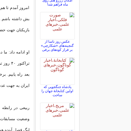
امکان رزرو هتل روی
ماه فراهم شد!
امروز آمدم تا هم
بش داشته باشم. ف
بازیکنان جهت حض
عکس روز ناسا از
گنجینه‌های «شکارچی»
بر فراز کوه‌های برفی
او ادامه داد: ما
تراکتور
بعد راه یابیم. بر
ایران به جهت عدم
پادشاه جنگجویی که
اولین کتابخانۀ جهان را
ساخت
ربیعی در رابطه با
وضعیت مسابقات د
لیگ فصل آینده هم