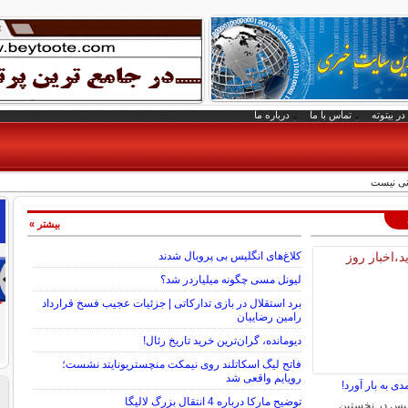
در بیتوته
تماس با ما
درباره ما
دنی نیست
بیشتر »
کلاغ‌های انگلیس بی پروبال شدند
لیونل مسی چگونه میلیاردر شد؟
برد استقلال در بازی تدارکاتی | جزئیات عجیب فسخ قرارداد
رامین رضاییان
دیومانده، گران‌ترین خرید تاریخ رئال!
فاتح لیگ اسکاتلند روی نیمکت منچستریونایتد نشست؛
رویایم واقعی شد
دی به بار آورد!
توضیح مارکا درباره 4 انتقال بزرگ لالیگا
یس در نخستین