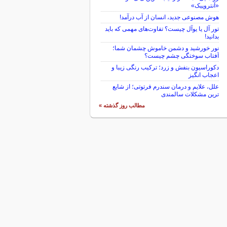
«آنتروپیک»
هوش مصنوعی جدید، انسان از آب درآمد!
تور آل یا یوآل چیست؟ تفاوت‌های مهمی که باید
بدانید!
نور خورشید و دشمن خاموش چشمان شما؛
آفتاب سوختگی چشم چیست؟
دکوراسیون بنفش و زرد؛ ترکیب رنگی زیبا و
اعجاب انگیز
علل، علایم و درمان سندرم فرتوتی؛ از شایع
ترین مشکلات سالمندی
مطالب روز گذشته »