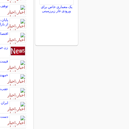
توقف 
یک معماری خاص برای
ورودی غار زیرزمینی
از باز
اقتصاد
زن جو
قیمت سکه
«مهدی
عقب‌نش
ایران ۱۰ ملوان هندی را پس از رایزنیهای دیپلماتیک آزاد کر
دست د