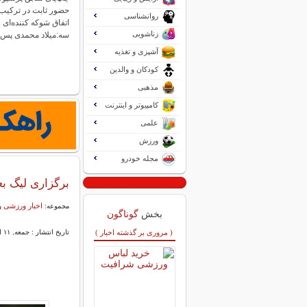
حضور ثابت در ترکیب ب
روانشناسی
اتفاق شوکه کننده‌ای 
زناشویی
سه:میلاد محمدی پس
آشپزی و تغذیه
کودکان و والدین
مذهبی
کامپیوتر و اینترنت
علمی
ورزش
مجله خودرو
برگزاری لیگ ب
اخبار ورزشی و
مجموعه:
بخش
گوناگون
( مروری بر گذشته اخبار )
تاریخ انتشار : جمعه, ۱۱ اردیبهشت ۱۴۰۵ ۱۰:۳۵