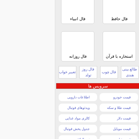
فال حافظ
فال انبیاء
استخاره با قرآن
فال روزانه
طالع بینی
فال روز
فال چوب
تعبیر خواب
هندی
تولد
سرویس ها
قیمت خودرو
اطلاعات دارویی
قیمت طلا و سکه
ویدئوهای فوتبال
قیمت دلار
کالری مواد غذایی
قیمت موبایل
جدول پخش فوتبال