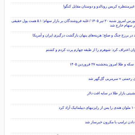
غیرمنتظره کریس رونالدو و دوستان مقابل کنگو!
پایان بورس امروز شنبه ۲۰ تیر ۱۴۰۵ / غلبه فروشندگان بر بازار سهام؛ ۵.۱ همت پول حقیقی
ار سهام خارج شد
 در برزخ جنگ و صلح؛ هزینه‌های پنهان بازگشت درگیری ایران و آمریکا
ان اعتراف کرد: شوهرم را از طبقه چهارم پرت کردم و کشتم
 و طلا امروز پنجشنبه ۲۷ فروردین ۱۴۰۵
 رحمتی » سرمربی گل‌گهر شد
ینی بازار طلا در سایه افت دلار
د
ادن ترامپ با مکرون خبرساز شد