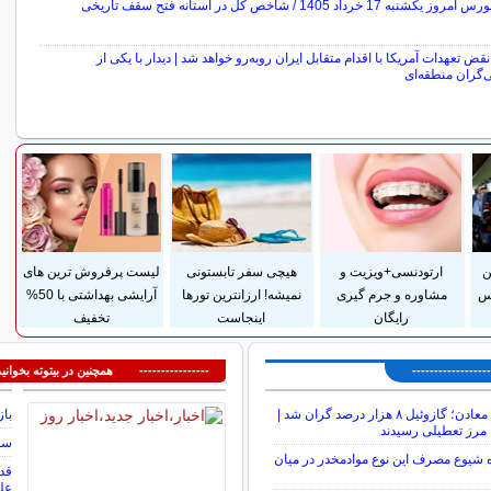
 یکشنبه 17 خرداد 1405 / شاخص کل در آستانه فتح سقف تاریخی
نقض تعهدات آمریکا با اقدام متقابل ایران روبه‌رو خواهد شد | دیدار با یکی از
‌گران منطقه‌ای
سایر خبرهای داغ
ن
ارتودنسی+ویزیت و
هیچی سفر تابستونی
لیست پرفروش ترین های
وس
مشاوره و جرم گیری
نمیشه! ارزانترین تورها
آرایشی بهداشتی با 50%
رایگان
اینجاست
تخفیف
---------------
---------------- همچنین در بیتوته بخوانید
شوک تازه به معادن؛ گازوئیل ۸ هزار درصد گران شد |
باز
 مرز تعطیلی رسیدند
سوم
 شیوع مصرف این نوع موادمخدر در میان
عل