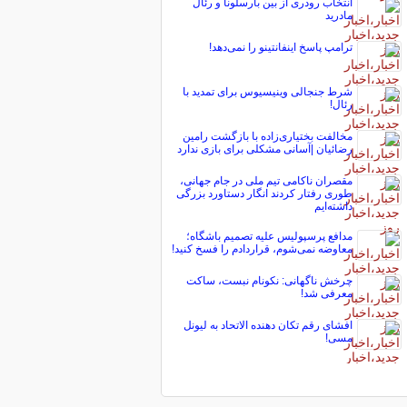
انتخاب رودری از بین بارسلونا و رئال
مادرید
ترامپ پاسخ اینفانتینو را نمی‌دهد!
شرط جنجالی وینیسیوس برای تمدید با
رئال!
مخالفت بختیاری‌زاده با بازگشت رامین
رضائیان |آسانی مشکلی برای بازی ندارد
مقصران ناکامی تیم ملی در جام جهانی،
طوری رفتار کردند انگار دستاورد بزرگی
داشته‌ایم
مدافع پرسپولیس علیه تصمیم باشگاه؛
معاوضه نمی‌شوم، قراردادم را فسخ کنید!
چرخش ناگهانی: نکونام نبست، ساکت
معرفی شد!
افشای رقم تکان دهنده الاتحاد به لیونل
مسی!