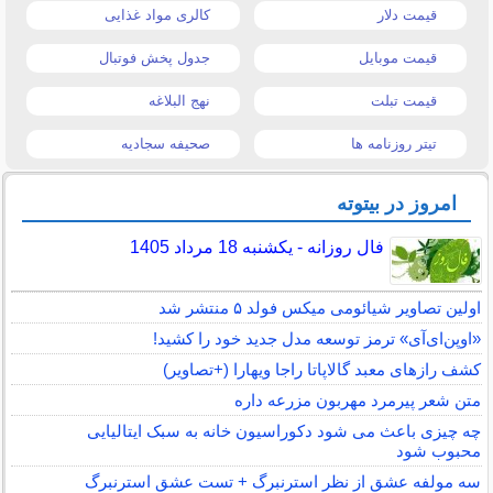
قیمت دلار
کالری مواد غذایی
قیمت موبایل
جدول پخش فوتبال
قیمت تبلت
نهج البلاغه
تیتر روزنامه ها
صحیفه سجادیه
امروز در بیتوته
فال روزانه - یکشنبه 18 مرداد 1405
اولین تصاویر شیائومی میکس فولد ۵ منتشر شد
«اوپن‌ای‌آی» ترمز توسعه مدل جدید خود را کشید!
کشف رازهای معبد گالاپاتا راجا ویهارا (+تصاویر)
متن شعر پیرمرد مهربون مزرعه داره
چه چیزی باعث می شود دکوراسیون خانه به سبک ایتالیایی
محبوب شود
سه مولفه عشق از نظر استرنبرگ + تست عشق استرنبرگ