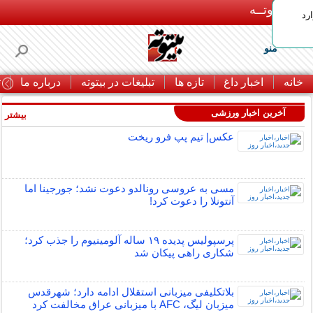
بـیتوتــه
رد
منو
خانه
اخبار داغ
تازه ها
تبلیغات در بیتوته
درباره ما
ت
آخرین اخبار ورزشی
بیشتر »
عکس| تیم پپ فرو ریخت
مسی به عروسی رونالدو دعوت نشد؛ جورجینا اما
آنتونلا را دعوت کرد!
پرسپولیس پدیده ۱۹ ساله آلومینیوم را جذب کرد؛
شکاری راهی پیکان شد
بلاتکلیفی میزبانی استقلال ادامه دارد؛ شهرقدس
میزبان لیگ، AFC با میزبانی عراق مخالفت کرد