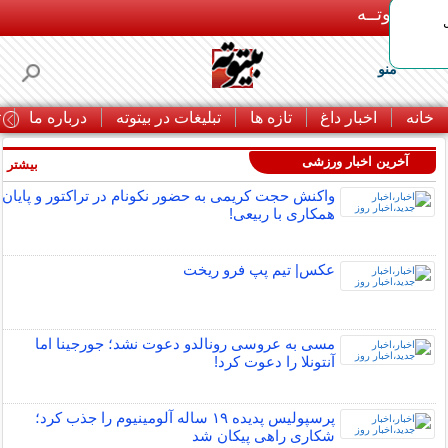
بـیتوتــه
منو
خانه
اخبار داغ
تازه ها
تبلیغات در بیتوته
درباره ما
ت
آخرین اخبار ورزشی
بیشتر »
واکنش حجت کریمی به حضور نکونام در تراکتور و پایان
همکاری با ربیعی!
عکس| تیم پپ فرو ریخت
مسی به عروسی رونالدو دعوت نشد؛ جورجینا اما
آنتونلا را دعوت کرد!
پرسپولیس پدیده ۱۹ ساله آلومینیوم را جذب کرد؛
شکاری راهی پیکان شد