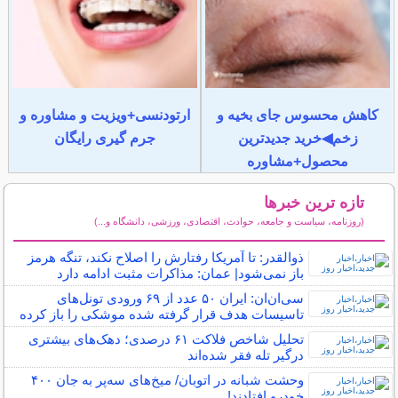
کاهش محسوس جای بخیه و
ارتودنسی+ویزیت و مشاوره و
زخم◀خرید جدیدترین
جرم گیری رایگان
محصول+مشاوره
تازه ترین خبرها
(روزنامه، سیاست و جامعه، حوادث، اقتصادی، ورزشی، دانشگاه و...)
سایر خبرهای داغ
ذوالقدر: تا آمریکا رفتارش را اصلاح نکند، تنگه هرمز
باز نمی‌شود| عمان: مذاکرات مثبت ادامه دارد
سی‌ان‌ان: ایران ۵۰ عدد از ۶۹ ورودی تونل‌های
تاسیسات هدف قرار گرفته شده موشکی را باز کرده
تحلیل شاخص فلاکت ۶۱ درصدی؛ دهک‌های بیشتری
درگیر تله فقر شده‌اند
وحشت شبانه در اتوبان/ میخ‌های سه‌پر به جان ۴۰۰
خودرو افتادند!