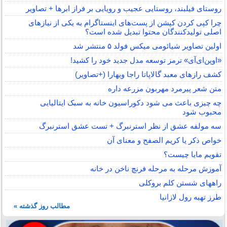
روستای فیلبند، روستایی عجیب و رویایی بر فراز ابرها + تصاویر
چرا کپی کردن کپشن از پست‌های اینستاگرام به یکی از نیازهای
اصلی تولیدکنندگان محتوا تبدیل شده است؟
اولین تصاویر شیائومی میکس فولد ۵ منتشر شد
«اوپن‌ای‌آی» ترمز توسعه مدل جدید خود را کشید!
کشف رازهای معبد گالاپاتا راجا ویهارا (+تصاویر)
متن شعر پیرمرد مهربون مزرعه داره
چه چیزی باعث می شود دکوراسیون خانه به سبک ایتالیایی
محبوب شود
سه مولفه عشق از نظر استرنبرگ + تست عشق استرنبرگ
خواص ذکر یا کریم الصفح و معنای آن
تقویم مایا چیست؟
آموزش مرحله به مرحله فرنچ ناخن در خانه
راههای شستن کلم بروکلی
طرز تهیه رول لازانیا
مطالب روز گذشته »