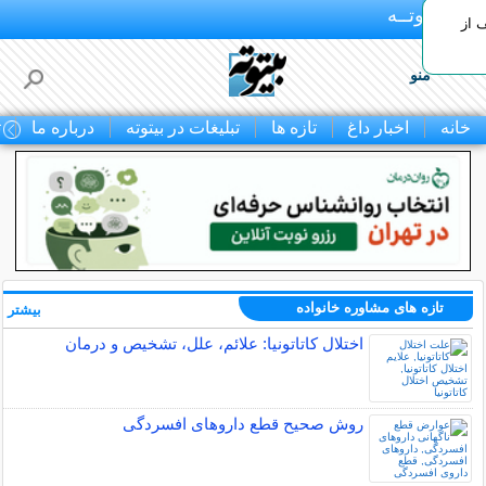
بـیتوتــه
 30% تخفیف از
منو
خانه
اخبار داغ
تازه ها
تبلیغات در بیتوته
درباره ما
ت
تازه های مشاوره خانواده
بیشتر »
اختلال کاتاتونیا: علائم، علل، تشخیص و درمان
روش صحیح قطع داروهای افسردگی