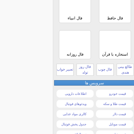
فال حافظ
فال انبیاء
استخاره با قرآن
فال روزانه
طالع بینی
فال روز
فال چوب
تعبیر خواب
هندی
تولد
سرویس ها
قیمت خودرو
اطلاعات دارویی
قیمت طلا و سکه
ویدئوهای فوتبال
قیمت دلار
کالری مواد غذایی
قیمت موبایل
جدول پخش فوتبال