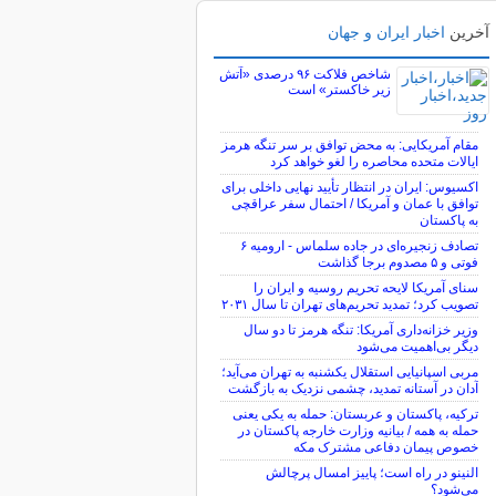
آخرین
اخبار ایران و جهان
شاخص فلاکت ۹۶ درصدی «آتش
زیر خاکستر» است
مقام آمریکایی: به محض توافق بر سر تنگه هرمز
ایالات متحده محاصره را لغو خواهد کرد
اکسیوس: ایران در انتظار تأیید نهایی داخلی برای
توافق با عمان و آمریکا / احتمال سفر عراقچی
به پاکستان
تصادف زنجیره‌ای در جاده سلماس - ارومیه ۶
فوتی و ۵ مصدوم برجا گذاشت
سنای آمریکا لایحه تحریم روسیه و ایران را
تصویب کرد؛ تمدید تحریم‌های تهران تا سال ۲۰۳۱
وزیر خزانه‌داری آمریکا: تنگه هرمز تا دو سال
دیگر بی‌اهمیت می‌شود
مربی اسپانیایی استقلال یکشنبه به تهران می‌آید؛
آدان در آستانه تمدید، چشمی نزدیک به بازگشت
ترکیه، پاکستان و عربستان: حمله به یکی یعنی
حمله به همه / بیانیه وزارت خارجه پاکستان در
خصوص پیمان دفاعی مشترک مکه
النینو در راه است؛ پاییز امسال پرچالش
می‌شود؟