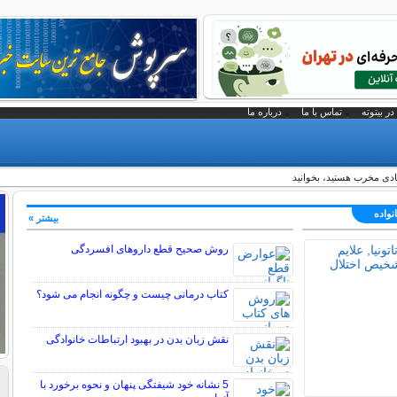
در بیتوته
تماس با ما
درباره ما
ادی مخرب هستید، بخوانید
نواده
بیشتر »
روش صحیح قطع داروهای افسردگی
کتاب درمانی چیست و چگونه انجام می شود؟
نقش زبان بدن در بهبود ارتباطات خانوادگی
5 نشانه خود شیفتگی پنهان و نحوه برخورد با