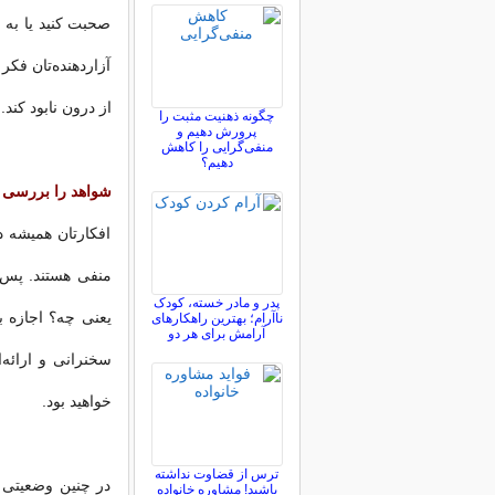
صحبت کنید یا به س
آزاردهنده‌تان فکر
از درون نابود کند.
چگونه ذهنیت مثبت را
پرورش دهیم و
منفی‌گرایی را کاهش
دهیم؟
شواهد را بررسی 
افکارتان همیشه د
منفی هستند. پس قب
پدر و مادر خسته، کودک
یعنی چه؟ اجازه ب
ناآرام؛ بهترین راهکارهای
آرامش برای هر دو
سخنرانی و ارائه‌
خواهید بود.
ترس از قضاوت نداشته
در چنین وضعیتی 
باشید! مشاوره خانواده