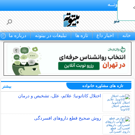
بـیتوتــه
منو
خانه
اخبار داغ
تازه ها
تبلیغات در بیتوته
درباره ما
ت
تازه های مشاوره خانواده
بیشتر »
اختلال کاتاتونیا: علائم، علل، تشخیص و درمان
روش صحیح قطع داروهای افسردگی