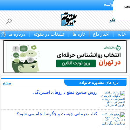
بـیتوتــه
د◀تا 50% تخفیف
منو
خانه
اخبار داغ
تازه ها
تبلیغات در بیتوته
درباره ما
ت
تازه های مشاوره خانواده
بیشتر »
روش صحیح قطع داروهای افسردگی
کتاب درمانی چیست و چگونه انجام می شود؟