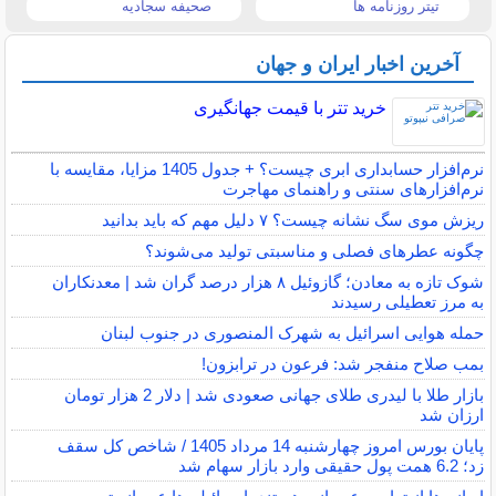
تیتر روزنامه ها
صحیفه سجادیه
آخرین اخبار ایران و جهان
خرید تتر با قیمت جهانگیری
نرم‌افزار حسابداری ابری چیست؟ + جدول 1405 مزایا، مقایسه با
نرم‌افزارهای سنتی و راهنمای مهاجرت
ریزش موی سگ نشانه چیست؟ ۷ دلیل مهم که باید بدانید
چگونه عطرهای فصلی و مناسبتی تولید می‌شوند؟
شوک تازه به معادن؛ گازوئیل ۸ هزار درصد گران شد | معدنکاران
به مرز تعطیلی رسیدند
حمله هوایی اسرائیل به شهرک المنصوری در جنوب لبنان
بمب صلاح منفجر شد: فرعون در ترابزون!
بازار طلا با لیدری طلای جهانی صعودی شد | دلار 2 هزار تومان
ارزان شد
پایان بورس امروز چهارشنبه 14 مرداد 1405 / شاخص کل سقف
زد؛ 6.2 همت پول حقیقی وارد بازار سهام شد