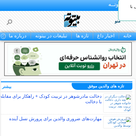
بـیتوتــه
با
منو
خانه
اخبار داغ
تازه ها
تبلیغات در بیتوته
درباره ما
ت
تازه های والدین موفق
بیشتر »
دخالت مادرشوهر در تربیت کودک + راهکار برای مقابله
با دخالت
مهارت‌های ضروری والدین برای پرورش نسل آینده