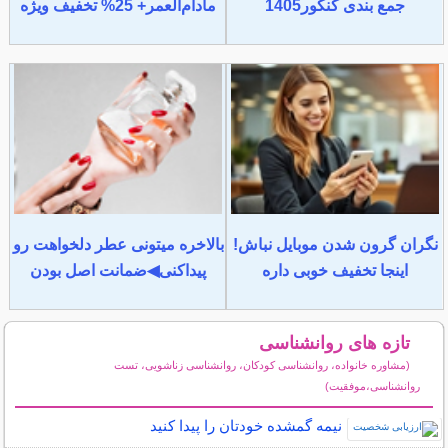
جمع بندی کنکور1405
مادام‌العمر+ 25% تخفیف ویژه
نگران گرون شدن موبایل نباش!
بالاخره میتونی عطر دلخواهت رو
اینجا تخفیف خوبی داره
پیداکنی◀ضمانت اصل بودن
تازه های روانشناسی
(مشاوره خانواده، روانشناسی کودکان، روانشناسی زناشویی، تست
روانشناسی،موفقیت)
سایر مطالب روانشناسی
نیمه‌ گمشده خودتان را پیدا کنید