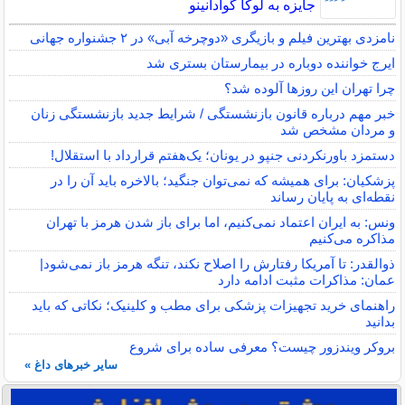
جایزه به لوکا گوادانینو
نامزدی بهترین فیلم و بازیگری «دوچرخه آبی» در ۲ جشنواره جهانی
ایرج خواننده دوباره در بیمارستان بستری شد
چرا تهران این روزها آلوده شد؟
خبر مهم درباره قانون بازنشستگی / شرایط جدید بازنشستگی زنان
و مردان مشخص شد
دستمزد باورنکردنی جنپو در یونان؛ یک‌هفتم قرارداد با استقلال!
پزشکیان: برای همیشه که نمی‌توان جنگید؛ بالاخره باید آن را در
نقطه‌ای به پایان رساند
ونس: به ایران اعتماد نمی‌کنیم، اما برای باز شدن هرمز با تهران
مذاکره می‌کنیم
ذوالقدر: تا آمریکا رفتارش را اصلاح نکند، تنگه هرمز باز نمی‌شود|
عمان: مذاکرات مثبت ادامه دارد
راهنمای خرید تجهیزات پزشکی برای مطب و کلینیک؛ نکاتی که باید
بدانید
بروکر ویندزور چیست؟ معرفی ساده برای شروع
سایر خبرهای داغ »