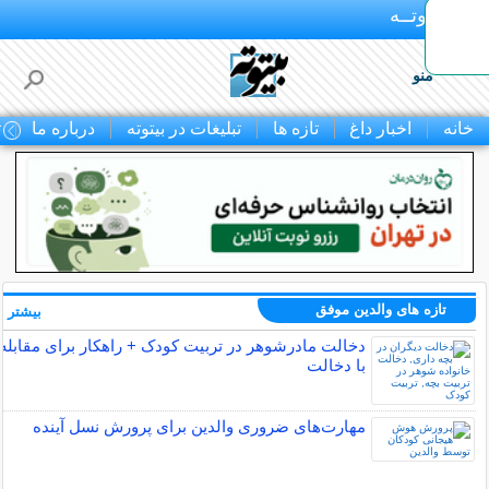
بـیتوتــه
منو
خانه
اخبار داغ
تازه ها
تبلیغات در بیتوته
درباره ما
ت
تازه های والدین موفق
بیشتر »
دخالت مادرشوهر در تربیت کودک + راهکار برای مقابله
با دخالت
مهارت‌های ضروری والدین برای پرورش نسل آینده