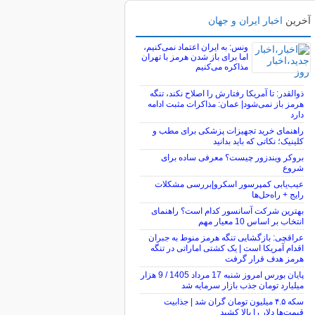
آخرین
اخبار ایران و جهان
ونس: به ایران اعتماد نمی‌کنیم،
اما برای باز شدن هرمز با تهران
مذاکره می‌کنیم
ذوالقدر: تا آمریکا رفتارش را اصلاح نکند، تنگه
هرمز باز نمی‌شود| عمان: مذاکرات مثبت ادامه
دارد
راهنمای خرید تجهیزات پزشکی برای مطب و
کلینیک؛ نکاتی که باید بدانید
بروکر ویندزور چیست؟ معرفی ساده برای
شروع
عیب‌یابی کمپرسور اسکرو|بررسی مشکلات
رایج + راه‌حل‌ها
بهترین شرکت آسانسور کدام است؟ راهنمای
انتخاب بر اساس 10 معیار مهم
عراقچی: بازگشایی تنگه هرمز منوط به جبران
اقدام آمریکا است | یک کشتی اماراتی در تنگه
هرمز هدف قرار گرفت
پایان بورس امروز شنبه 17 مرداد 1405 / 9 هزار
میلیارد تومان جذب بازار سرمایه شد
سکه ۴.۵ میلیون تومان گران شد | جذابیت
قیمت‌ها دلار را بالا کشید