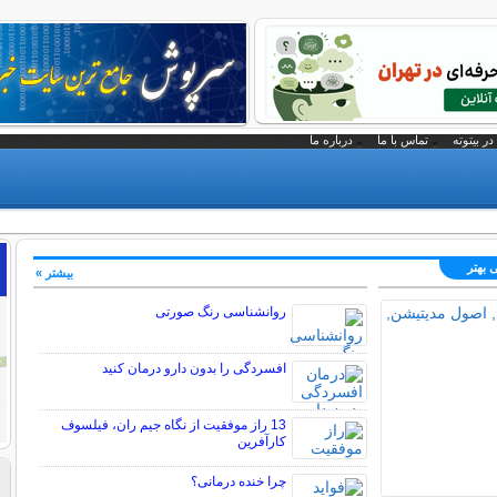
در بیتوته
تماس با ما
درباره ما
 بهتر
بیشتر »
روانشناسی رنگ صورتی
افسردگی را بدون دارو درمان کنید
13 راز موفقیت از نگاه جیم ران، فیلسوف
کارآفرین
چرا خنده درمانی؟