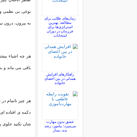
نوعی بی نظمی و د
زمان‌های طلایی برای
مطالعه: بهترین
به بیرون، درون ن
استراتژی‌ها برای
فرزندان در دوران
امتحانات
هر چه اشیاء بیشت
باقی می ماند و ب
راهکارهای افزایش
همدلی در بین اعضای
خانواده
هر چیز ناتمام در
دکمه ی افتاده ای 
عشق بدون مهارت
شان نکنید جلوی پ
می‌میرد؛ بیاموز، رشد
بده، بساز