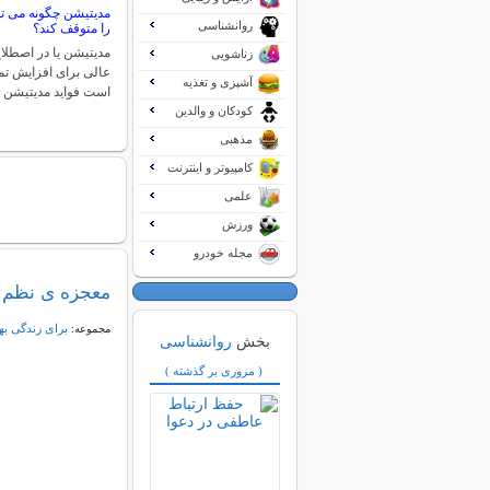
مدیتیشن چگونه می تو
روانشناسی
را متوقف کند؟
مدیتیشن یا در اصطلا
زناشویی
عالی برای افزایش تم
آشپزی و تغذیه
است فواید مدیتیشن 
کودکان و والدین
مذهبی
کامپیوتر و اینترنت
علمی
ورزش
مجله خودرو
معجزه ی نظم 
برای زندگی به
مجموعه:
بخش
روانشناسی
( مروری بر گذشته )