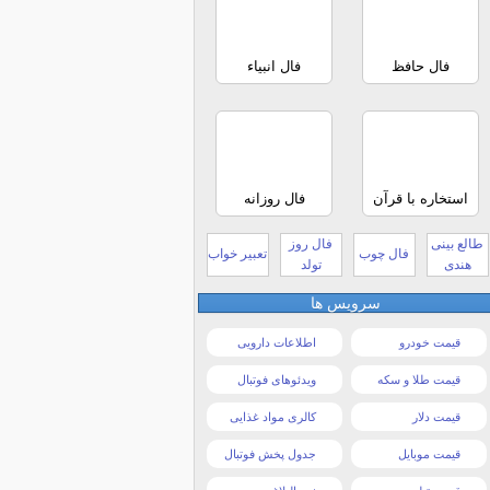
فال حافظ
فال انبیاء
استخاره با قرآن
فال روزانه
طالع بینی
فال روز
فال چوب
تعبیر خواب
هندی
تولد
سرویس ها
قیمت خودرو
اطلاعات دارویی
قیمت طلا و سکه
ویدئوهای فوتبال
قیمت دلار
کالری مواد غذایی
قیمت موبایل
جدول پخش فوتبال