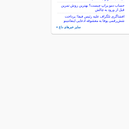
حساب دمو پراپ چیست؟ بهترین روش تمرین
قبل از ورود به چالش
افشاگری تلگراف علیه رئیس فیفا؛ پرداخت
شش‌رقمی یوفا به معشوقه ادعایی اینفانتینو
سایر خبرهای داغ »