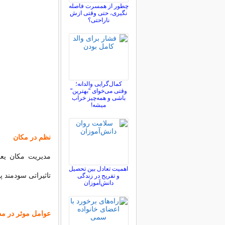
چطور از همسرت فاصله
نگيری، حتی وقتی ازش
ناراحتی؟
کمال‌گرایی والدانه؛
وقتی می‌خوای "بهترین"
باشی و همه‌چیز خراب
میشه!
نظم در مکان
مدیریت
مکان یعنی
اهمیت تعادل بین تحصیل
تاثیراتی سودمند پد
و تفریح در زندگی
دانش‌آموزان
عوامل موثر در مد