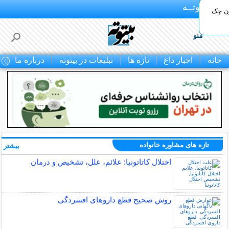
بـیتوتــه
ون چک
منو
خانه
اخبار داغ
تازه ها
تبلیغات در بیتوته
درباره ما
ت
تازه های مشاوره خانواده
بیشتر »
اختلال کاتاتونیا: علائم، علل، تشخیص و درمان
روش صحیح قطع داروهای افسردگی