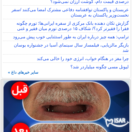
درصدی قیمت دام، گوشت ارزان نمی‌شود؟
عربستان و پاکستان توافقنامه دفاعی مشترک امضا می‌کنند /سفر
نخست‌وزیر پاکستان به عربستان
گزارش تکان‌ دهنده بانک مرکزی از سفره ایرانی‌ها؛ تورم چگونه
فقرا را فقیرتر کرد؟/ شکاف ۱۵ درصدی تورم میان فقیر و غنی
ترامپ: همه چیز درباره ایران به طور استثنایی خوب پیش می‌رود
بازیگر مالزیایی، فیلمساز سال سینمای آسیا در جشنواره بوسان
شد
چرا مغز در هنگام خواب، انرژی خود را خالی می‌کند
لیونل مسی چگونه میلیاردر شد؟
سایر خبرهای داغ »