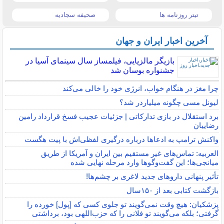
تیتر روزنامه ها
صحیفه سجادیه
آخرین اخبار ایران و جهان
بازیگر مالزیایی، فیلمساز سال سینمای آسیا در
جشنواره بوسان شد
چرا مغز در هنگام خواب، انرژی خود را خالی می‌کند
لیونل مسی چگونه میلیاردر شد؟
برد استقلال در بازی تدارکاتی | جزئیات عجیب فسخ قرارداد رامین
رضاییان
واکنش ترامپ به ادعاها درباره درگیری لفظی‌اش با پیت هگست
العربیه: تماس‌های غیر مستقیم بین ایران و آمریکا از طریق
میانجی‌ها؛ این گفت‌و‌گو‌ها وارد مرحله نهایی شده
تأثیر پنهانی داروهای جدید لاغری بر چشم‌ها!
بازگشت کتابی بعد از ۱۵۰سال
پزشکیان: هیچ وقت نمی‌گویند تو جلوی کسی که [پول] خورده را
گرفتی؛ بلکه می‌گویند تو فلانی را که حزب‌اللهی بود، برداشتی