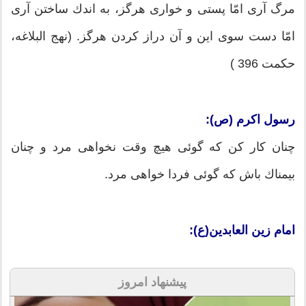
مرگ آرى امّا پستى و خوارى هرگز، به اندك ساختن آرى
امّا دست سوى این و آن دراز كردن هرگز. (نهج البلاغه،
حكمت 396 )
رسول اکرم (ص):
چنان كار كن كه گوئى هيچ وقت نخواهى مرد و چنان
بيمناك باش كه گوئى فردا خواهى مرد.
امام زین العابدین(ع):
پیشنهاد امروز