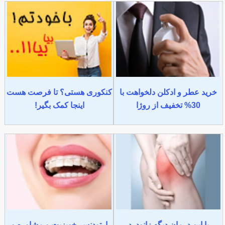
خرید عطر و ادکلن دلخواهت با
کنکوری هستی؟ تا فرصت هست
30% تخفیف از روژا
اینجا کمک بگیر!
با این درمان دیگه زانودرد
ارتودنسی+ویزیت و مشاوره و