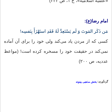
«علمیة اسلامیه»، ج ١، ص ٢٣٣)
امام رضا(ع):
مَن ذَكَر المَوتَ وَ لَم یَسْتَعِدَّ لَهُ فَقَدِ استَهْزَأَ بِنَفسِه!
كسی كه از مردن یاد می‌کند ولی خود را برای آن آماده
نمی‌کند در حقیقت خود را مسخره کرده است! (مواعظ
عددیه، ص ٢٠٠)
گردآوری:
بخش مذهبی بیتوته