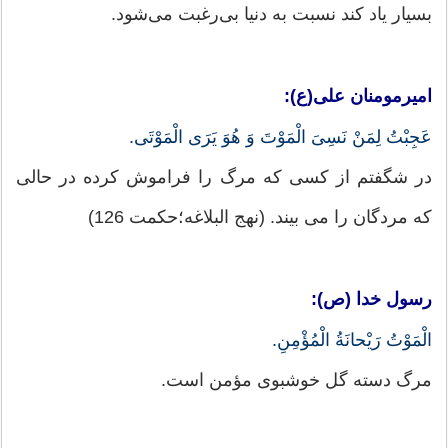
بسیار یاد کند نسبت به دنیا بی‌رغبت می‌شود.
امیرمومنان علی(ع):
عَجِبْتُ لِمَنْ نَسِیَ الْمَوْتَ وَ هُوَ یَرَى الْمَوْتَى.
در شگفتم از کسی که مرگ را فراموش کرده در حالی
که مردگان را می بیند. (نهج البلاغه؛حکمت 126)
رسول خدا (ص):
الْمَوْتُ رَيْحانَةُ الْمُؤْمِنِ.
مرگ دسته گل خوشبوى مؤمن است.