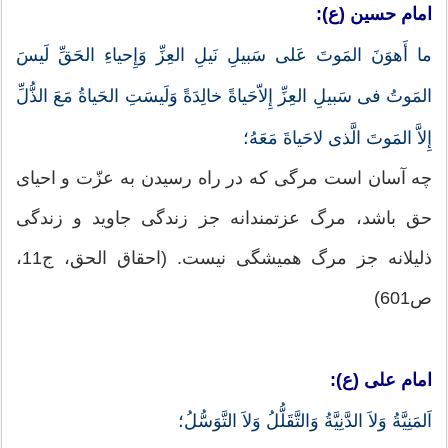
امام حسین (ع):
ما أَهوَنَ المَوتَ عَلى سَبیلِ نَیلِ العِزِّ وَإِحیاءِ الحَقِّ لَیسَ
المَوتُ فى سَبیلِ العِزِّ إِلاّحَیاةً خالِدَةً وَلَیسَتِ الحَیاةُ مَعَ الذُّلِّ
إِلاَّ المَوتَ الَّذى لاحَیاةَ مَعَهُ؛
چه آسان است مرگى كه در راه رسیدن به عزّت و احیاى
حق باشد، مرگ عزتمندانه جز زندگى جاوید و زندگى
ذلیلانه جز مرگ همیشگى نیست. (احقاق الحق، ج11،
ص601)
امام على (ع):
اَلمَنِیَّةُ وَلاَ الدَّنِیَّةُ وَالتَّقَلُّلُ وَلاَ التَّوَسُّلُ؛