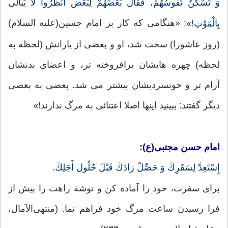
وَ تَسْکُنُ نُفُوسُهُمْ، فَقالَ بَعْضُهُمْ لِبَعْض اُنْظُرُوا لا یُبالى
«هنگامى که کار بر امام حسین(علیه السلام)
بِالْمَوْتِ!»:
(روز عاشورا) سخت شد، او و بعضى از یارانش (لحظه به
لحظه) چهره هایشان برافروخته تر، و اعضاى بدنشان
آرام تر و خونسردیشان بیشتر مى شد. بعضى به بعضى
دیگر گفتند: ببینید اینها اصلا اعتنائى به مرگ ندارند!»
امام حسن مجتبی(ع):
إِسْتَعِدَّ لِسَفَرِكَ وَ حَصِّلْ زادَكَ قَبْلَ حُلُول أَجَلِكَ.
برای سفرت، خود را آماده کن و توشة راهت را پیش از
فرا رسیدن ساعت مرگ خود فراهم نما. (منتهی‌الآمال،