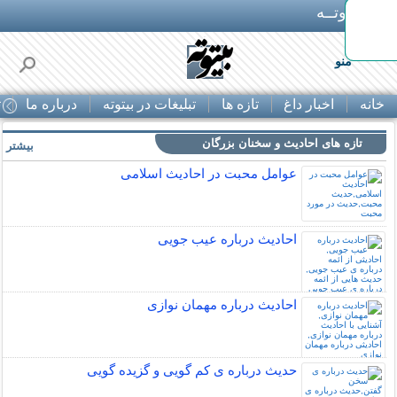
بـیتوتــه
منو
خانه
اخبار داغ
تازه ها
تبلیغات در بیتوته
درباره ما
ت
تازه های احادیث و سخنان بزرگان
بیشتر »
عوامل محبت در احادیث اسلامى
احادیث درباره عیب جویی
احادیث درباره مهمان نوازی
حدیث درباره ی کم گویی و گزیده گویی