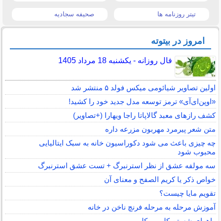
تیتر روزنامه ها
صحیفه سجادیه
امروز در بیتوته
فال روزانه - یکشنبه 18 مرداد 1405
اولین تصاویر شیائومی میکس فولد ۵ منتشر شد
«اوپن‌ای‌آی» ترمز توسعه مدل جدید خود را کشید!
کشف رازهای معبد گالاپاتا راجا ویهارا (+تصاویر)
متن شعر پیرمرد مهربون مزرعه داره
چه چیزی باعث می شود دکوراسیون خانه به سبک ایتالیایی
محبوب شود
سه مولفه عشق از نظر استرنبرگ + تست عشق استرنبرگ
خواص ذکر یا کریم الصفح و معنای آن
تقویم مایا چیست؟
آموزش مرحله به مرحله فرنچ ناخن در خانه
راههای شستن کلم بروکلی