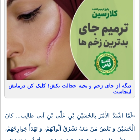
دیگه از جای زخم و بخیه خجالت نکش! کلیک کن درمانش
اینجاست
«لَمَّا اشْتَدَّ الاْمْرُ بِالحُسَیْنِ بْنِ عَلِّى بْنِ اَبى طالِب... کانَ
الْحُسَیْنُ وَ بَعْضُ مَنْ مَعَهُ تَشْرُقُ اَلْوانُهُمْ، وَ تَهْدَأُ جَوارِحُهُمْ،