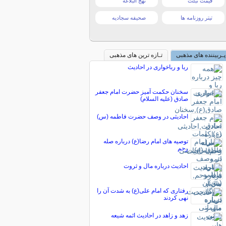
قیمت تبلت
نهج البلاغه
تیتر روزنامه ها
صحیفه سجادیه
پـربیننده های مذهبی
تـازه ترین های مذهبی
ربا و رباخواری در احادیث
سخنان حكمت آميز حضرت امام جعفر
صادق (عليه السلام)
احادیثی در وصف حضرت فاطمه (س)
توصیه های امام رضا(ع) درباره صله
رحم
احادیث درباره مال و ثروت
رفتاری که امام علی(ع) به شدت آن را
نهی کردند
زهد و زاهد در احادیث ائمه شیعه