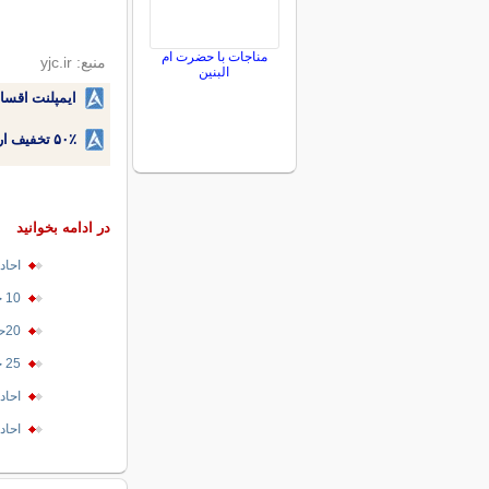
مناجات با حضرت ام
منبع: yjc.ir
البنین
ایمپلنت اقسا
۵۰٪ تخفیف ارتودنسی دندان اقساطی بدون نیاز به چک یا سفته!
در ادامه بخوانید
احاد
10 حدیث زیبا در مورد برکت در زندگی
20حدیث از امام حسین (ع)
25 حديث درباره دروغ و دروغگو
احادی
احاد