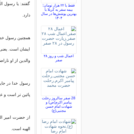
گفتند: یا رسول ا
فقط با ۲۲ هزار تومان؛
بیمه سفر به کربلا با
بهترین پوشش‌ها در سال
دارد.
۱۴۰۴
همچنین رسول خدا
ایشان است. یعنى
اعمال شب و روز ۲۸
صفر
والدین از او نارا
رسول خدا در جایی 
پائین تر است و عا
28 صفر سالروز رحلت
پیامبر اکرم(ص) و
شهادت امام حسن
مجتبی(ع)
از حضرت امیر الم
الهیه است.