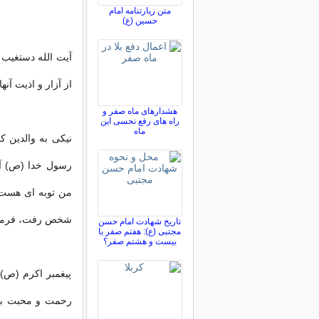
متن زیارتنامه امام
حسین (ع)
از آزار و اذیت آ
هشدارهای ماه صفر و
راه های رفع نحسی این
ماه
نیکى به والدین 
رسول خدا (ص) آمد
من توبه اى هست؟
شخص رفت، فرمود: 
تاریخ شهادت امام حسن
مجتبی (ع): هفتم صفر یا
بیست و هشتم صفر؟
پیغمبر اکرم (ص) 
رحمت و محبت به 