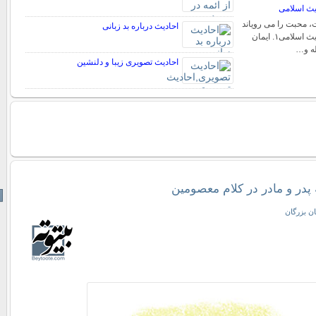
یث اسلامى
، محبت را مى رویاند
احادیث درباره بد زبانی
عوامل محبت در احادیث اسلامى۱. ایمان
ه و…
احادیث تصویری زیبا و دلنشین
پدر و مادر در کلام معصومین
ن بزرگان