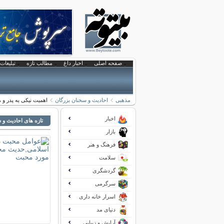
صفحه اصلی
اخبار داغ
مطالب تازه
تبلیغات 
مذهبی
احادیث و سخنان بزرگان
اهمیت نیکی به پدر و 
اخبار
تازه های احادیث و 
بازار
فرهنگ و هنر
سلامت
گردشگری
سرگرمی
اسرار خانه داری
دنیای مد
آرایش و زیبایی