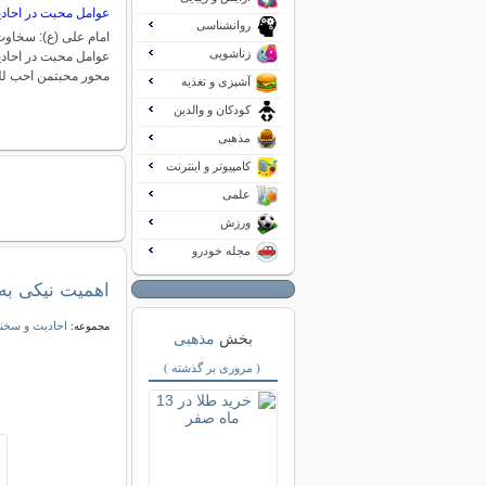
عوامل محبت در احاد
روانشناسی
امام علی (ع): سخاوت
زناشویی
محور محبتمن احب لل
آشپزی و تغذیه
کودکان و والدین
مذهبی
کامپیوتر و اینترنت
علمی
ورزش
مجله خودرو
اهمیت نیکی به 
احادیث و سخنا
مجموعه:
بخش
مذهبی
( مروری بر گذشته )