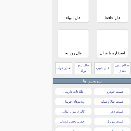
فال حافظ
فال انبیاء
استخاره با قرآن
فال روزانه
طالع بینی
فال روز
فال چوب
تعبیر خواب
هندی
تولد
سرویس ها
قیمت خودرو
اطلاعات دارویی
قیمت طلا و سکه
ویدئوهای فوتبال
قیمت دلار
کالری مواد غذایی
قیمت موبایل
جدول پخش فوتبال