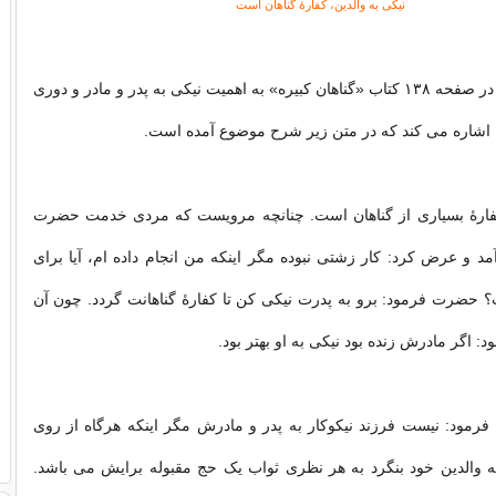
نیکى به والدین، کفارۀ گناهان است
آیت الله دستغیب در صفحه ۱۳۸ کتاب «گناهان کبیره» به اهمیت نیکی به پدر و مادر و دوری
نها اشاره می کند که در متن زیر شرح موضوع آمده است.
کفارۀ بسیارى از گناهان است. چنانچه مرویست که مردى خدمت حضرت
 و عرض کرد: کار زشتى نبوده مگر اینکه من انجام داده ام، آیا براى
 حضرت فرمود: برو به پدرت نیکى کن تا کفارۀ گناهانت گردد. چون آن
اگر مادرش زنده بود نیکى به او بهتر بود.
فرمود: نیست فرزند نیکوکار به پدر و مادرش مگر اینکه هرگاه از روى
والدین خود بنگرد به هر نظرى ثواب یک حج مقبوله برایش مى باشد.