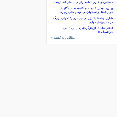
دستاوردی خارق‌العاده برای ربات‌های انسان‌نما
بهترین وکیل خانواده و ✍️متخصص نگارش
قراردادها در اصفهان، راضیه جمالی زواره
شارژ پهپادها با لیزر در حین پرواز؛ تحولی بزرگ
در حمل‌ونقل هوایی
ادعای ماسک از بازگرداندن بینایی تا «دید
فراانسانی»
مطالب روز گذشته »