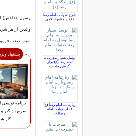
شرح شهادت امام رضا
رسول خدا (ص) فرم
(ع) در منابع اسلامي
والدین از هر شرى 
سبب غضب فرمودنت
پیشنهاد ویژه
توسل بسیار مجرب به
امام رضا (ع) برای
گرفتن حاجات
برنامه نویسی ان
زیارتنامه امام رضا (ع)
+آداب زیارت امام
سریع یادبگیر و و
رضا(ع)
کار شو