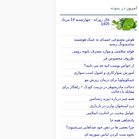
امروز
در بیتوته
فال روزانه - چهارشنبه 14 مرداد
1405
هوش مصنوعی جمینای به عینک هوشمند
سامسونگ رسید
فواید سلامتی و موارد مصرف بابونه رومی
ظروف مخصوص فر
از خواص پوست انبه چه می دانید؟
آموزش سوارکاری و اصول اسب سواری
جینکوبیلوبا برای درمان ریزش مو
دخالت مادرشوهر در تربیت کودک + راهکار برای
مقابله با دخالت
همه چیز درباره دوره رنسانس
درد استخوان واژن در بارداری
عوامل محبت در احادیث اسلامى
پادشاهی همه جا
چرا بعضی ها در ذهن خود صداهایی می‌شنوند؟
نحوه ست کردن لباس سورمه ای