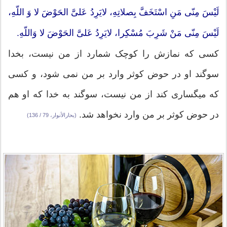
لَيْسَ مِنّى مَنِ اسْتَخَفَّ بِصلاتِهِ، لايَرِدُ عَلىَّ الحَوْضَ لا وَ اللّهِ،
لَيْسَ مِنّى مَنْ شَرِبَ مُسْكِرا، لايَرِدُ عَلىَّ الحَوْضَ لا وَاللّهِ.
كسى كه نمازش را كوچک شمارد از من نيست، بخدا
سوگند او در حوض كوثر وارد بر من نمى شود، و كسى
كه ميگسارى كند از من نيست، سوگند به خدا كه او هم
در حوض كوثر بر من وارد نخواهد شد.
(بحارالأنوار، 79 / 136)