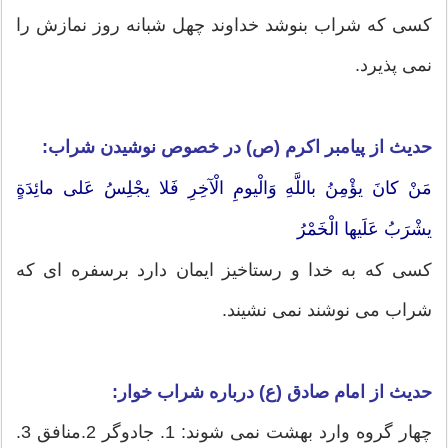
کسی که شراب بنوشد خداوند چهل شبانه روز نمازش را
نمی پذیرد.
حدیث از پیامبر اکرم (ص) در خصوص نوشیدن شراب:
مَنْ کانَ یؤْمِنُ باللَّهِ وَالْیومِ الْآخِرِ فَلا یجْلِسُ عَلی مائِدَةٍ
یشْرَبُ عَلَیها الْخَمْرُ
کسی که به خدا و رستاخیز ایمان دارد برسفره ای که
شراب می نوشند نمی نشیند.
حدیث از
امام صادق (ع) درباره شراب خوار:
چهار گروه وارد بهشت نمی شوند: 1. جادوگر 2.منافق 3.