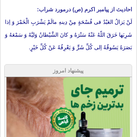
احادیث از پيامبر اکرم (ص) درمورد شراب:
لَنْ يَزالُ العَبْدُ فى فُسْحَةٍ مِنْ دِينهِ مالَمْ يَشْرَبِ الْخَمْرَ وَ اِذا
شَرِبَها خَرَقَ اللّهُ عَنْهُ سَتْرَهُ و كانَ الشَّيْطانُ وَليَّهُ وَ سَمْعَهُ وَ
بَصَرَهُ يَسُوقُهُ اِلى كُلِّ شَرٍّ وَ يَعْرِفُهُ عَنْ كُلِّ خَيْرٍ.
پیشنهاد امروز