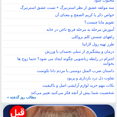
محبوب شود
سه مولفه عشق از نظر استرنبرگ + تست عشق استرنبرگ
خواص ذکر یا کریم الصفح و معنای آن
تقویم مایا چیست؟
آموزش مرحله به مرحله فرنچ ناخن در خانه
راههای شستن کلم بروکلی
طرز تهیه رول لازانیا
درمان و پیشگیری از تنبلی تخمدان با ورزش
احترام در رابطه زناشویی چگونه ایجاد می شود؟ حتما زوج ها
بخوانند
داستان ضرب المثل دوستی با مردم دانا نكوست
تفاوت دل درد بارداری و پریود
نکات مهم خرید لوازم آرایشی اصل و باکیفیت
شخصیت شما بیش از آنچه فکر می‌کنید تغییر می‌کند
مطالب روز گذشته »