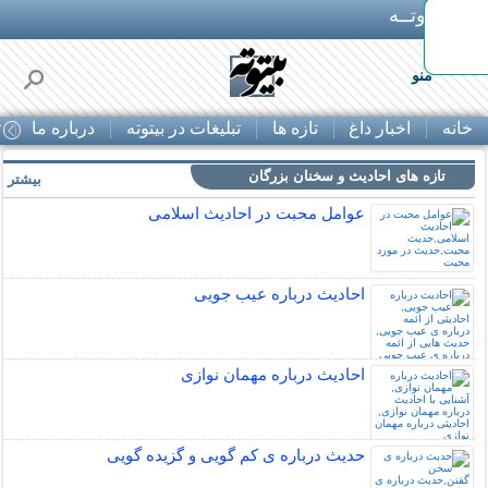
بـیتوتــه
ایمپلنت اقساطی با ضمانت مادام‌العمر+ 25%
منو
خانه
اخبار داغ
تازه ها
تبلیغات در بیتوته
درباره ما
ت
تازه های احادیث و سخنان بزرگان
بیشتر »
عوامل محبت در احادیث اسلامى
احادیث درباره عیب جویی
احادیث درباره مهمان نوازی
حدیث درباره ی کم گویی و گزیده گویی