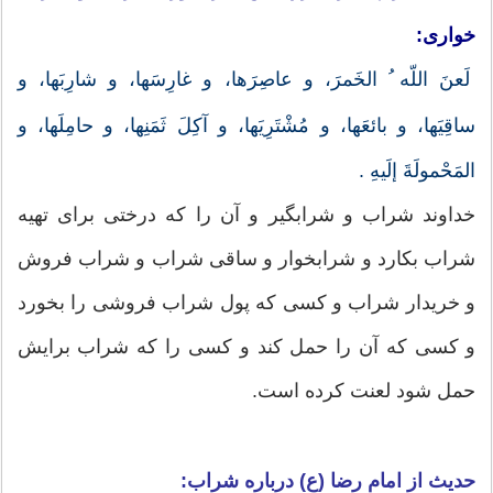
خواری:
لَعنَ اللّه ُ الخَمرَ، و عاصِرَها، و غارِسَها، و شارِبَها، و
ساقِيَها، و بائعَها، و مُشْتَرِيَها، و آكِلَ ثَمَنِها، و حامِلَها، و
المَحْمولَةَ إلَيهِ .
خداوند شراب و شرابگير و آن را كه درختى براى تهيه
شراب بكارد و شرابخوار و ساقى شراب و شراب فروش
و خريدار شراب و كسى كه پول شراب فروشى را بخورد
و كسى كه آن را حمل كند و كسى را كه شراب برايش
حمل شود لعنت كرده است.
حدیث از امام رضا (ع) درباره شراب: