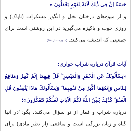
حَسَنًا إِنَّ فِي ذَٰلِكَ لَآيَةً لِقَوْمٍ يَعْقِلُونَ »
و از میوه‌های درختان نخل و انگور مسکرات (ناپاک) و
روزی خوب و پاکیزه می‌گیرید در این روشنی است برای
جمعیتی که اندیشه می‌کنند‌.
(سوره نحل/67)
آیات قرآن درباره شراب خواری:
«يَسْأَلُونَكَ عَنِ الْخَمْرِ وَالْمَيْسِرِ ۖ قُلْ فِيهِمَا إِثْمٌ كَبِيرٌ وَمَنَافِعُ
لِلنَّاسِ وَإِثْمُهُمَا أَكْبَرُ مِنْ نَفْعِهِمَا ۗ وَيَسْأَلُونَكَ مَاذَا يُنْفِقُونَ قُلِ
الْعَفْوَ ۗ كَذَٰلِكَ يُبَيِّنُ اللَّهُ لَكُمُ الْآيَاتِ لَعَلَّكُمْ تَتَفَكَّرُونَ»؛
درباره شراب و قمار از تو سؤال می‌کنند، بگو: 'در آنها
گناه و زیان بزرگی است و منافعی (از نظر مادی) برای