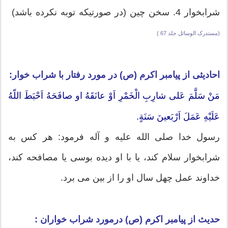
شرابخوار 4. سخن چین (در صورتیکه توبه نکرده باشد)
(مستدرک الوسائل جلد 67 )
احادیثی از
پیامبر اکرم (ص) در مورد رفتار با شراب خوار:
مَنْ سَلَّمَ عَلى شارِبِ الْخَمْرِ اَوْ عانَقَهُ او صافَحَهُ اَحْبَطَ اللّهُ
عَلَيْهِ عَمَلَ اَرْبَعينَ سَنَةٍ.
رسول خدا صلى الله عليه و آله فرمود: هر كس به
شرابخوار سلام كند، يا با او ديده بوسى يا مصافحه كند،
خداوند عمل چهل سال او را از بين مى برد.
حدیث از پیامبر اکرم (ص) درمورد شراب خواران :