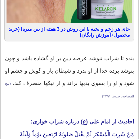
جای هر زخم و بخیه با این روش در 3 هفته از بین میره! (خرید
محصول+آموزش رایگان)
بنده تا شراب ننوشد عرصه دين بر او گشاده باشد و چون
بنوشد پرده خدا از او بدرد و شيطان يار و گوش و چشم او
شود و او را بسوى بديها براند و از نيكها منصرف كند.
(نهج
الفصاحه، حديث ۲۲۹۱)
احادیث از امام علی (ع) درباره شراب خواری:
مَنْ شَرِبَ الْمُسْکرَ لَمْ یقْبَلْ صَلوتَهُ ارْبَعینَ یوْماً وَلَیلَةً