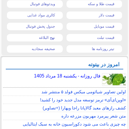
قیمت طلا و سکه
ویدئوهای فوتبال
قیمت دلار
کالری مواد غذایی
قیمت موبایل
جدول پخش فوتبال
قیمت تبلت
نهج البلاغه
تیتر روزنامه ها
صحیفه سجادیه
امروز در بیتوته
فال روزانه - یکشنبه 18 مرداد 1405
اولین تصاویر شیائومی میکس فولد ۵ منتشر شد
«اوپن‌ای‌آی» ترمز توسعه مدل جدید خود را کشید!
کشف رازهای معبد گالاپاتا راجا ویهارا (+تصاویر)
متن شعر پیرمرد مهربون مزرعه داره
چه چیزی باعث می شود دکوراسیون خانه به سبک ایتالیایی