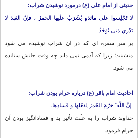
حدیثی از امام على (ع) درمورد نوشیدن شراب:
لا تَجْلِسوا على مائدَةٍ يُشْرَبُ علَيها الخَمرُ ، فإنّ العَبدَ لا
يَدْري مَتى يُؤخَذُ .
بر سر سفره اى كه در آن شراب نوشيده مى شود
منشينيد؛ زيرا كه آدمى نمى داند چه وقت جانش ستانده
مى شود.
احادیث امام باقر (ع) درباره حرام بودن شراب:
إنَّ اللّه َ حَرّمَ الخَمرَ لِفعْلِها و فَسادِها.
خداوند شراب را به علّت تأثير بد و فسادانگيز بودن آن
حرام فرمود.