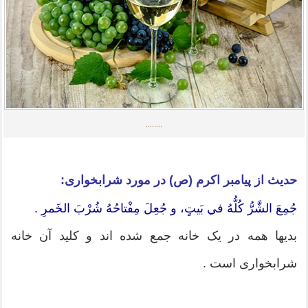
........
حدیث از پیامبر اکرم (ص) در مورد شرابخواری:
جُمِعَ الشَّرُّ كُلُّهُ في بَيتٍ، و جُعِلَ مِفْتاحُهُ شُرْبَ الخَمرِ .
بديها همه در يک خانه جمع شده اند و كليد آن خانه
شرابخوارى است .