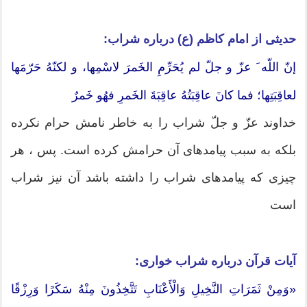
حدیثی از امام كاظم (ع) درباره شراب:
إنّ اللّه َ عزّ و جلّ لم يُحَرِّمِ الخَمرَ لاسْمِها، و لكنّهُ حَرّمَها
لعاقِبَتِها؛ فما كانَ عاقِبَتُهُ عاقِبَةَ الخَمرِ فهُو خَمرٌ
خداوند عزّ و جلّ شراب را به خاطر نامش حرام نكرده
بلكه به سبب پيامدهاى آن حرامش كرده است. پس ، هر
چيزى كه پيامدهاى شراب را داشته باشد آن نيز شراب
است
آیات قرآن درباره شراب خواری:
«وَمِنْ ثَمَرَاتِ النَّخِيلِ وَالْأَعْنَابِ تَتَّخِذُونَ مِنْهُ سَكَرًا وَرِزْقًا