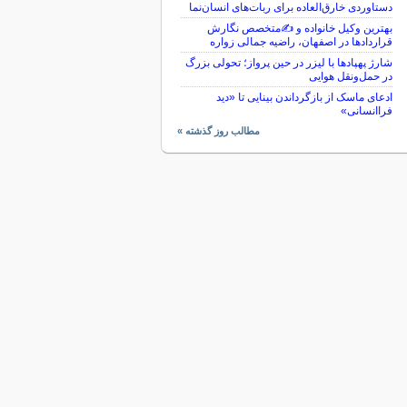
دستاوردی خارق‌العاده برای ربات‌های انسان‌نما
بهترین وکیل خانواده و ✍️متخصص نگارش
قراردادها در اصفهان، راضیه جمالی زواره
شارژ پهپادها با لیزر در حین پرواز؛ تحولی بزرگ
در حمل‌ونقل هوایی
ادعای ماسک از بازگرداندن بینایی تا «دید
فراانسانی»
مطالب روز گذشته »