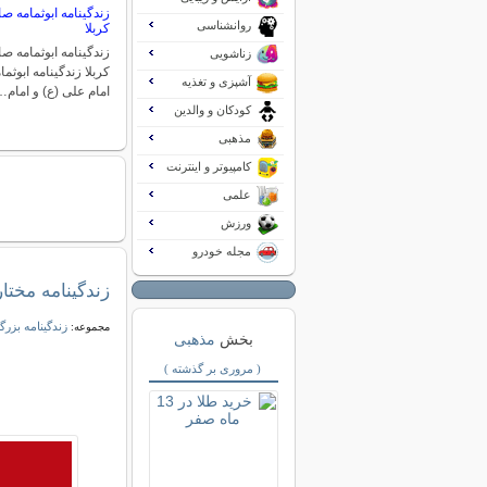
زندگینامه ابوثمامه ص
روانشناسی
کربلا
زندگینامه ابوثمامه ص
زناشویی
کربلا زندگینامه ابوث
آشپزی و تغذیه
امام علی (ع) و امام
کودکان و والدین
مذهبی
کامپیوتر و اینترنت
علمی
ورزش
مجله خودرو
زندگینامه مختا
زندگینامه بزرگ
مجموعه:
بخش
مذهبی
( مروری بر گذشته )