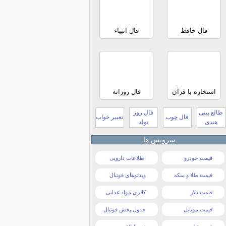
فال حافظ
فال انبیاء
استخاره با قرآن
فال روزانه
طالع بینی
فال روز
فال چوب
تعبیر خواب
هندی
تولد
سرویس ها
قیمت خودرو
اطلاعات دارویی
قیمت طلا و سکه
ویدئوهای فوتبال
قیمت دلار
کالری مواد غذایی
قیمت موبایل
جدول پخش فوتبال