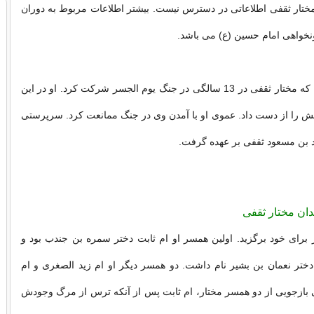
ختار ثقفی اطلاعاتی در دسترس نیست. بیشتر اطلاعات مربوط به دوران
نخواهی امام حسین (ع) می باشد.
روایت شده است که مختار ثقفی در 13 سالگی در جنگ یوم‌ الجسر شرکت کرد. او در این
نش را از دست داد. عموی او با آمدن وی در جنگ ممانعت کرد. سرپرستی
 بن مسعود ثقفی بر عهده گرفت.
ان مختار ثقفی
برای خود برگزید. اولین همسر او ام ثابت دختر سمره بن جندب بود و
دختر نعمان بن بشیر نام داشت. دو همسر دیگر او ام زید الصغری و ام
 پی بازجویی از دو همسر مختار، ام ثابت پس از آنکه ترس از مرگ وجودش