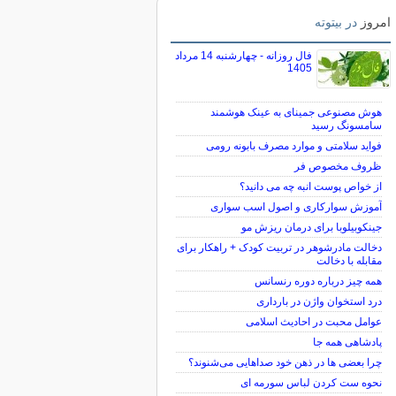
امروز
در بیتوته
فال روزانه - چهارشنبه 14 مرداد
1405
هوش مصنوعی جمینای به عینک هوشمند
سامسونگ رسید
فواید سلامتی و موارد مصرف بابونه رومی
ظروف مخصوص فر
از خواص پوست انبه چه می دانید؟
آموزش سوارکاری و اصول اسب سواری
جینکوبیلوبا برای درمان ریزش مو
دخالت مادرشوهر در تربیت کودک + راهکار برای
مقابله با دخالت
همه چیز درباره دوره رنسانس
درد استخوان واژن در بارداری
عوامل محبت در احادیث اسلامى
پادشاهی همه جا
چرا بعضی ها در ذهن خود صداهایی می‌شنوند؟
نحوه ست کردن لباس سورمه ای