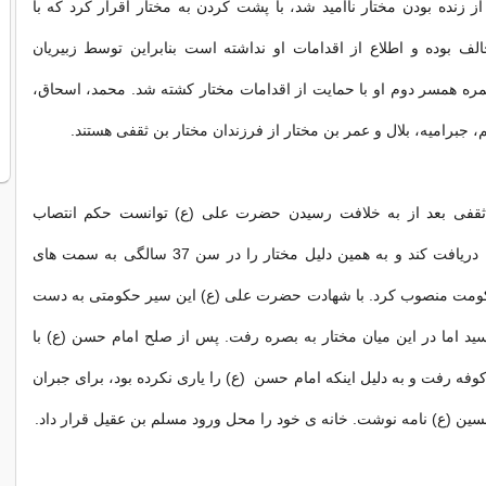
از زنده بودن مختار ناامید شد، با پشت کردن به مختار اقرار کرد که با
لف بوده و اطلاع از اقدامات او نداشته است بنابراین توسط زبیریان
ره همسر دوم او با حمایت از اقدامات مختار کشته شد. محمد، اسحاق،
، جبرامیه، بلال و عمر بن مختار از فرزندان مختار بن ثقفی هستند.
قفی بعد از به خلافت رسیدن حضرت علی (ع) توانست حکم انتصاب
حکومت مدائن را دریافت کند و به همین دلیل مختار را در سن 37 سالگی به سمت های
ومت منصوب کرد. با شهادت حضرت علی (ع) این سیر حکومتی به دست
د اما در این میان مختار به بصره رفت. پس از صلح امام حسن (ع) با
کوفه رفت و به دلیل اینکه امام حسن (ع) را یاری نکرده بود، برای جبران
حسین (ع) نامه نوشت. خانه ی خود را محل ورود مسلم بن عقیل قرار داد.