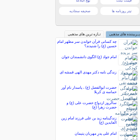
قیمت تبلت
نهج البلاغه
تیتر روزنامه ها
صحیفه سجادیه
پـربیننده های مذهبی
تـازه ترین های مذهبی
چه کسانی قرآن خواندن سر مطهر امام
حسین (ع) را شنیدند؟
امام جواد (ع) الگوى دانشمندان جوان
زندگی نامه دکتر مهدی الهی قمشه ای
حضرت ابوالفضل (ع) ، پاسدار نام آور
حماسه ی کربلا
سالروز ازدواج حضرت علی (ع) و
حضرت زهرا (ع)
زندگینامه زید بن علی فرزند امام زین
العابدین (ع)
امام علی پدرِ مهربان یتیمان