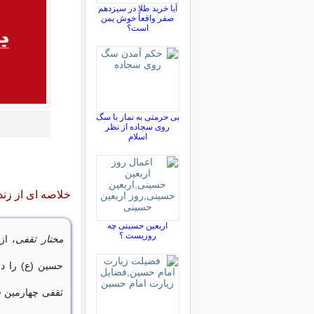
آیا خرید طلا در سیزدهم
صفر واقعاً خوش یمن
است؟
بی حرمتی به نماز با سگ
روی سجاده از نظر
اسلام
خلاصه ای از زن
اربعین حسینی چه
روزیست ؟
مختار ثقفی
، از
حسین (ع) را د
ثقفی چهارمین ق