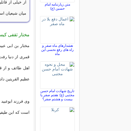
از خیلی از قاتل
متن زیارتنامه امام
حسین (ع)
میان شیعیان اس
مختار ثقفی کی
هشدارهای ماه صفر و
راه های رفع نحسی این
ماه
قمری از دنیا رفت
اهل طائف و از قب
عظیم القریتین داده
تاریخ شهادت امام حسن
مجتبی (ع): هفتم صفر یا
بیست و هشتم صفر؟
وی فرزند ابوعبید
است که ابن طیفو