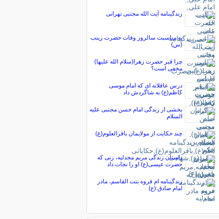
زندگینامه آیت الله مجتبی تهرانی
به مناسبت سالروز وفات حضرت زينب
(س)
چرا قبر حضرت زهرا(سلام الله علیها)
مخفی است؟
درس عاقلانه ای که امام موسی
کاظم(ع) به شاگردش داد
بخشی از زندگی امام حسن مجتبی علیه
السلام
چند حکایت از مولایمان باقرالعلوم(ع)
داستان زندگی مریم مجدلیه، زنی که
حضرت عیسی(ع) او را نجات داد
زندگینامه ام فروه بنت القاسم، مادر
امام صادق (ع)