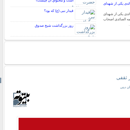
است و محتواي آن چيست؟
ائدی یکی از شهدای
قیدار نبی (ع) که بود؟
ائدی یکی از شهدای
مامه الصائدی اصحاب
…
روز بزرگداشت شيخ صدوق
ر ثقفی
ان دینی