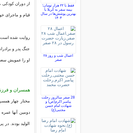
از دوران کودکی م
فقط با ۲۲ هزار تومان؛
بیمه سفر به کربلا با
بهترین پوشش‌ها در سال
قیام و ماجرای خو
۱۴۰۴
جنگ پدر و برادرا
اعمال شب و روز ۲۸
صفر
او را عمویش سعد
همسران و فرزند
28 صفر سالروز رحلت
مختار چهار همسر 
پیامبر اکرم(ص) و
شهادت امام حسن
مجتبی(ع)
دومین آنها عمره 
الولید بودند. در