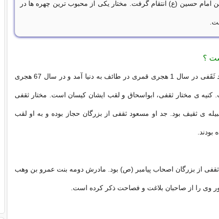
ین امام حسین (ع) انتقام گرفت. مختار یکی از محبوب ترین چهره ها در
ت.
ست ؟
مختار بن ابی عبید ثَقَفی در سال 1 هجری قمری در طائف به دنیا آمد و در سال 67 هجری
. کنیه ی مختار ثقفی، ابواسحاق و لقب ایشان کیسان است. مختار ثقفی
یله ی ثقیف بود. جد او مسعود ثقفی از بزرگان حجاز بوده و به او لقب
 بودند.
 ثقفی از بزرگان اصحاب پیامبر (ص) بود. مادرش دومه بنت عمرو بن وهب
ر وی را از صاحبان بلاغت و فصاحت ذکر کرده است.