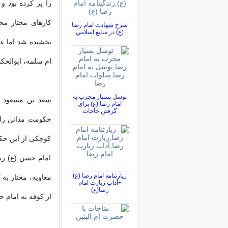
را پر کرده بود و 
کارهای مختار مخا
شرح شهادت امام رضا
(ع) در منابع اسلامي
بخشیده شد اما عم
ام سلمه، ابوالحکم
توسل بسیار مجرب به
سعد بن مسعود ث
امام رضا (ع) برای
گرفتن حاجات
کوچکی از این حک
امام حسن (ع) رسی
زیارتنامه امام رضا (ع)
معاویه، مختار به 
+آداب زیارت امام
رضا(ع)
از کوفه به امام 