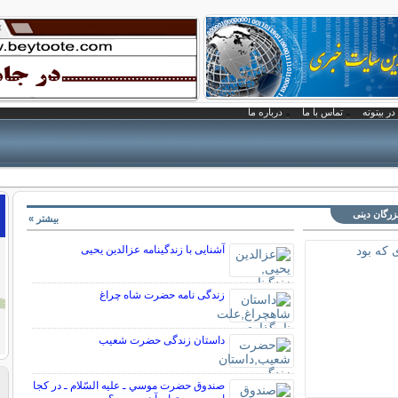
در بیتوته
تماس با ما
درباره ما
بزرگان دینی
بیشتر »
آشنایی با زندگینامه عزالدین یحیی
زندگی نامه حضرت شاه چراغ
داستان زندگی حضرت شعیب
صندوق حضرت موسي ـ عليه السّلام ـ در كجا