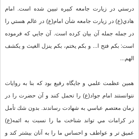
درستي در زيارت جامعه كبيره تبيين شده است. امام
هادي(ع) در زيارت جامعه شأن امام(ع) در عالم هستي را
در جمله جمله آن بيان كرده است. آن جايي كه فرموده
است: بكم فتح ا... و بكم يختم، بكم ينزل الغيث و يكشف
الهم...
همين عظمت علمي و جايگاه رفيع بود كه بنا به روايات
نتوانستند امام جواد(ع) را تحمل كنند و آن حضرت را در
زمان معتصم عباسي به شهادت رساندند. بدون شك تأمل
در كرامات مي تواند شناخت ما را نسبت به ائمه(ع)
عميق تر و عواطف و احساس ما را به آنان بيشتر كند و