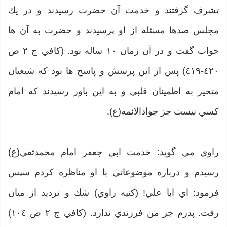
تشرف گرفتند و خدمت آن حضرت رسيدند و در يك
مجلس صدها مسئله از او پرسيدند و حضرت به آن ها
جواب گفت و در آن زمان ١٠ ساله بود. (كافي ج ٢ ص
٤٢٠-٤١٩) پس از اين پرسش و پاسخ ها بود كه شيعيان
متحير به اطمينان قلبي و به اين باور رسيدند كه امام
كسي نيست جز جوادالائمه(ع).
راوي مي گويد: خدمت ابي جعفر امام محمدتقي(ع)
رسيدم و درباره موضوعاتي با او مناظره كردم سپس
فرمود: اي ابا علي! (كنيه راوي) شك و ترديد از ميان
رفت. پدرم جز من فرزندي ندارد. (كافي ج ٢ ص ١٠٤)