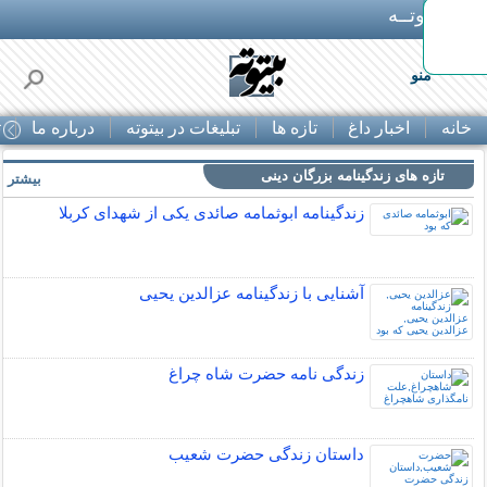
بـیتوتــه
منو
خانه
اخبار داغ
تازه ها
تبلیغات در بیتوته
درباره ما
ت
تازه های زندگینامه بزرگان دینی
بیشتر »
زندگینامه ابوثمامه صائدی یکی از شهدای کربلا
آشنایی با زندگینامه عزالدین یحیی
زندگی نامه حضرت شاه چراغ
داستان زندگی حضرت شعیب