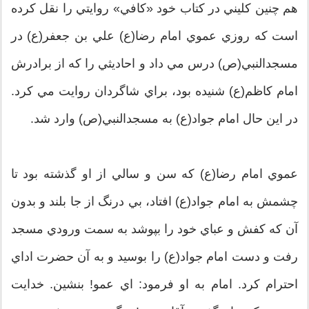
هم چنين كليني در كتاب خود «كافي» روايتي را نقل كرده
است كه روزي عموي امام رضا(ع) علي بن جعفر(ع) در
مسجدالنبي(ص) درس مي داد و احاديثي را كه از برادرش
امام كاظم(ع) شنيده بود، براي شاگردان روايت مي كرد.
در اين حال امام جواد(ع) به مسجدالنبي(ص) وارد شد.
عموي امام رضا(ع) كه سن و سالي از او گذشته بود تا
چشمش به امام جواد(ع) افتاد، بي درنگ از جا بلند و بدون
آن كه كفش و عباي خود را بپوشد به سمت ورودي مسجد
رفت و دست امام جواد(ع) را بوسيد و به آن حضرت اداي
احترام كرد. امام به او فرمود: اي عمو! بنشين. خدايت