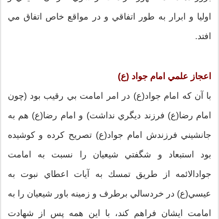
اوليا و ابرار به طور اتفاقي و در مواقع خاص اتفاق مي
افتد.
اعجاز علمي امام جواد (ع)
با آن كه امام جواد(ع) در امر امامت بي رقيب بود (چون
امام رضا(ع) فرزند ديگري نداشت) و امام رضا(ع) هم به
جانشيني فرزندش امام جواد(ع) تصريح كرده و كوشيده
بود استبعاد و شگفتي شيعيان را نسبت به امامت
جوادالائمه از طريق تمسك به آيات اعطاي نبوت به
عيسي(ع) در خردسالي برطرف و زمينه باور شيعيان را به
امامت ايشان فراهم كند، با اين همه پس از شهادت