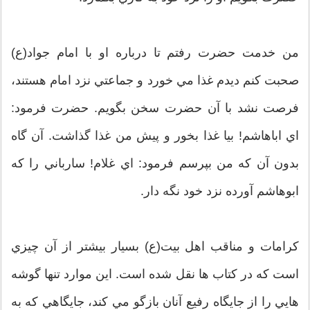
من خدمت حضرت رفتم تا درباره او با امام جواد(ع)
صحبت كنم ديدم غذا مي خورد و جماعتي نزد امام هستند،
فرصت نشد با آن حضرت سخن بگويم. حضرت فرمود:
اي اباهاشم! بيا غذا بخور و پيش من غذا گذاشت. آن گاه
بدون آن كه من بپرسم فرمود: اي غلام! سارباني را كه
ابوهاشم آورده نزد خود نگه دار.
كرامات و مناقب اهل بيت(ع) بسيار بيشتر از آن چيزي
است كه در كتاب ها نقل شده است. اين موارد تنها گوشه
هايي را از جايگاه رفيع آنان بازگو مي كند، جايگاهي كه به