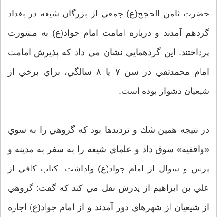
حضرت ثامن الحجج(ع) جمعي از بزرگان شيعه در بغداد
گردهم آمدند و درباره امامت امام جواد(ع) به مشورت
پرداختند. اين گردهمايي نشان مي داد كه پذيرش امامت
امام محمدتقي در سن ٧ يا ٨ سالگي، براي برخي از
شيعيان دشوار بوده است.
در نتيجه همين شك و ترديدها بود كه گروهي را به سوي
«واقفيه» سوق داد و علماي شيعه را به سفر به مدينه و
پرس و سوال از امام جواد(ع) واداشت. كتاب كافي از
علي بن ابراهيم از پدرش نقل مي كند كه گفت: گروهي
از شيعيان از شهرهاي دور آمدند و از امام جواد(ع) اجازه