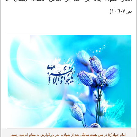
ص٧-١٠٦)
امام جواد(ع) در سن هفت سالگى بعد از شهادت پدر بزرگوارش به مقام امامت رسید