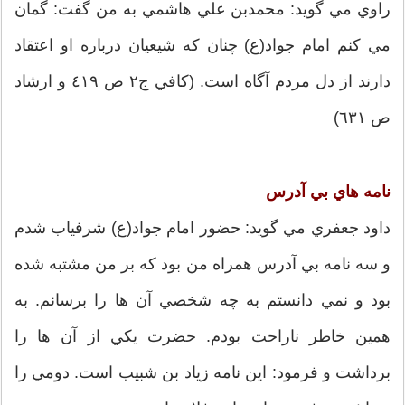
راوي مي گويد: محمدبن علي هاشمي به من گفت: گمان
مي كنم امام جواد(ع) چنان كه شيعيان درباره او اعتقاد
دارند از دل مردم آگاه است. (كافي ج٢ ص ٤١٩ و ارشاد
ص ٦٣١)
نامه هاي بي آدرس
داود جعفري مي گويد: حضور امام جواد(ع) شرفياب شدم
و سه نامه بي آدرس همراه من بود كه بر من مشتبه شده
بود و نمي دانستم به چه شخصي آن ها را برسانم. به
همين خاطر ناراحت بودم. حضرت يكي از آن ها را
برداشت و فرمود: اين نامه زياد بن شبيب است. دومي را