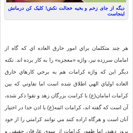
دیگه از جای زخم و بخیه خجالت نکش! کلیک کن درمانش
اینجاست
هر چند متكلمان براي امور خارق العاده اي كه گاه از
امامان سرزده نيز، واژه «معجزه» را به كار برده اند. نكته
ديگر اين كه واژه كرامات هم به برخي كارهاي خارق
العاده اولياي الهي اطلاق شده است اما تفاوتي كه بين
كرامات امامان(ع) با كرامت بزرگان زهد و تقوا ذكر شده،
آن است كه گفته اند، كرامات ائمه(ع) با اذن خدا در اختيار
آنان است و هرگاه اراده كنند مي توانند كرامتي را از خود
بروز دهند، اما ظهور كرامات از سوي عارفان حقيقي و