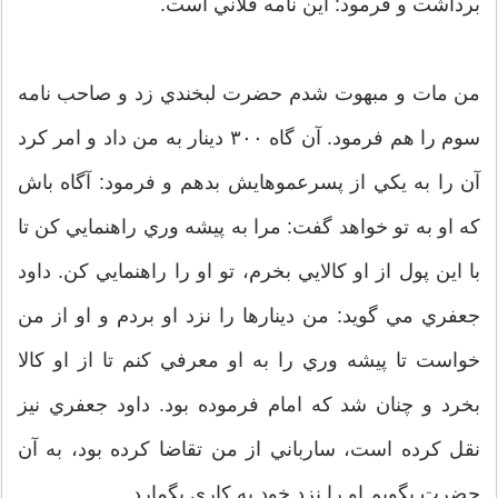
برداشت و فرمود: اين نامه فلاني است.
من مات و مبهوت شدم حضرت لبخندي زد و صاحب نامه
سوم را هم فرمود. آن گاه ٣٠٠ دينار به من داد و امر كرد
آن را به يكي از پسرعموهايش بدهم و فرمود: آگاه باش
كه او به تو خواهد گفت: مرا به پيشه وري راهنمايي كن تا
با اين پول از او كالايي بخرم، تو او را راهنمايي كن. داود
جعفري مي گويد: من دينارها را نزد او بردم و او از من
خواست تا پيشه وري را به او معرفي كنم تا از او كالا
بخرد و چنان شد كه امام فرموده بود. داود جعفري نيز
نقل كرده است، سارباني از من تقاضا كرده بود، به آن
حضرت بگويم او را نزد خود به كاري بگمارد.