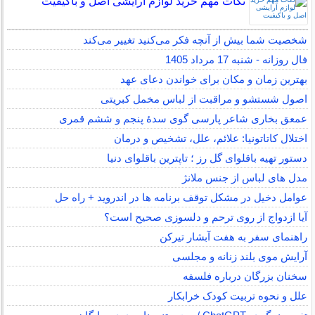
نکات مهم خرید لوازم آرایشی اصل و باکیفیت
شخصیت شما بیش از آنچه فکر می‌کنید تغییر می‌کند
فال روزانه - شنبه 17 مرداد 1405
بهترین زمان و مکان برای خواندن دعای عهد
اصول شستشو و مراقبت از لباس مخمل کبریتی
عمعق بخاری شاعر پارسی گوی سدهٔ پنجم و ششم قمری
اختلال کاتاتونیا: علائم، علل، تشخیص و درمان
دستور تهیه باقلوای گل رز ؛ تاپترین باقلوای دنیا
مدل های لباس از جنس ملانژ
عوامل دخیل در مشکل توقف برنامه ها در اندروید + راه حل
آیا ازدواج از روی ترحم و دلسوزی صحیح است؟
راهنمای سفر به هفت آبشار تیرکن
آرایش موی بلند زنانه و مجلسی
سخنان بزرگان درباره فلسفه
علل و نحوه تربیت کودک خرابکار