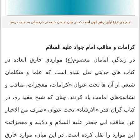
امام جواد(ع) اولین رهبر الهى است كه در ميان امامان شيعه در خردسالى به امامت رسید
كرامات و مناقب امام جواد عليه السلام
در زندگي امامان معصوم(ع) مواردي خارق العاده در
كتاب هاي حديثي نقل شده است كه علما و متكلمان
شيعي از آن ها تحت عنوان «كرامات، معجزات، مناقب و
نشانه»هاي امامت ياد كردند. چنان كه شيخ مفيد ره، در
كتاب گران قدر «الارشاد» تحت عنوان «طرف من الاخبار
عن مناقب ابي جعفر عليه السلام و دلايله و معجزاته»
اين موارد را نقل كرده است. در اين ميان، موارد خارق