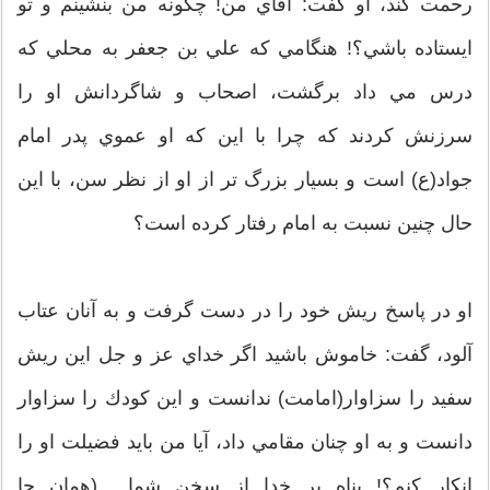
رحمت كند، او گفت: آقاي من! چگونه من بنشينم و تو
ايستاده باشي؟! هنگامي كه علي بن جعفر به محلي كه
درس مي داد برگشت، اصحاب و شاگردانش او را
سرزنش كردند كه چرا با اين كه او عموي پدر امام
جواد(ع) است و بسيار بزرگ تر از او از نظر سن، با اين
حال چنين نسبت به امام رفتار كرده است؟
او در پاسخ ريش خود را در دست گرفت و به آنان عتاب
آلود، گفت: خاموش باشيد اگر خداي عز و جل اين ريش
سفيد را سزاوار(امامت) ندانست و اين كودك را سزاوار
دانست و به او چنان مقامي داد، آيا من بايد فضيلت او را
انكار كنم؟! پناه بر خدا از سخن شما... (همان جا