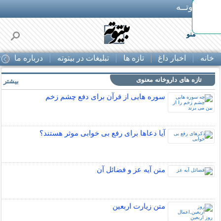
بـیتوتــه
بگیر!
منو
خانه
اخبار داغ
تازه ها
تبلیغات در بیتوته
درباره ما
ت
تازه های داروخانه معنوی
بیشتر »
سوره هایی از قرآن برای دفع چشم زخم
آیا دعاها برای رفع بی خوابی موثر هستند؟
متن آیه عز و فضائل آن
متن زيارت اربعين