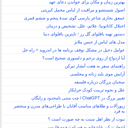
بهترین زمان و مکان برای خواندن دعای عهد
اصول شستشو و مراقبت از لباس مخمل کبریتی
عمعق بخاری شاعر پارسی گوی سدهٔ پنجم و ششم قمری
اختلال کاتاتونیا: علائم، علل، تشخیص و درمان
دستور تهیه باقلوای گل رز ؛ تاپترین باقلوای دنیا
مدل های لباس از جنس ملانژ
عوامل دخیل در مشکل توقف برنامه ها در اندروید + راه حل
آیا ازدواج از روی ترحم و دلسوزی صحیح است؟
راهنمای سفر به هفت آبشار تیرکن
آرایش موی بلند زنانه و مجلسی
سخنان بزرگان درباره فلسفه
علل و نحوه تربیت کودک خرابکار
تغییر بزرگ در ChatGPT / چت متنی نامحدود و رایگان
زیورآلات و طلاهای مناسب آقایان با طراحی‌های مدرن و منحصر
به فرد
نبوت از نظر اهل سنت به چه صورت است ؟
اشعار ترکی عاشقانه به همراه ترجمه فارسی