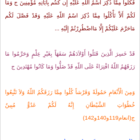
فَكُلُوا مِمَّا ذُكِرَ اسْمُ اللّهِ عَلَيْهِ إِن كُنتُم بِآيَاتِهِ مُؤْمِنِينَ ج وَمَا
لَكُمْ أَلاَّ تَأْكُلُوا مِمَّا ذُكِرَ اسْمُ اللّهِ عَلَيْهِ وَقَدْ فَصَّلَ لَكُم
مَاحَرَّمَ عَلَيْكُمْ إِلَّا مَااضْطُرِرْتُمْ إِلَيْهِ ...
قَدْ خَسِرَ الَّذِينَ قَتَلُوا أَوْلاَدَهُمْ سَفَهَاً بِغَيْرِ عِلْمٍ وَحَرَّمُوا مَا
رَزَقَهُمُ اللّهُ افْتِرَاءً عَلَى اللّهِ قَدْ ضَلُّوا وَمَا كَانُوا مُهْتَدِينَ ج
وَمِنَ الْأَنْعَامِ حَمُولَةً وَفَرْشاً كُلُوا مِمَّا رَزَقَكُمُ اللّهُ وَلاَ تَتَّبِعُوا
خُطُوَاتِ الشَّيْطَانِ إِنَّهُ لَكُمْ عَدُوٌّ مُبِينٌ
ج(انعام119و140و142)