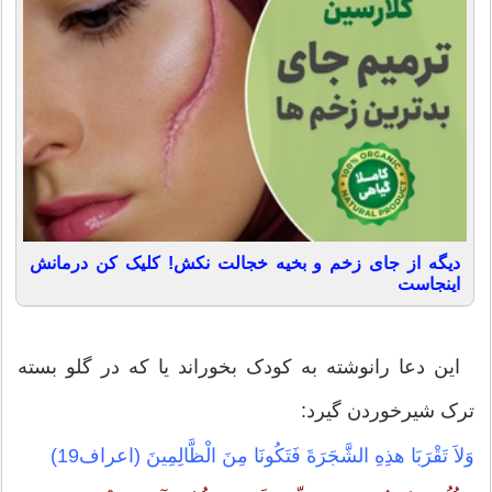
دیگه از جای زخم و بخیه خجالت نکش! کلیک کن درمانش
اینجاست
این دعا رانوشته به کودک بخوراند یا که در گلو بسته
ترک شیرخوردن گیرد:
وَلاَ تَقْرَبَا هذِهِ الشَّجَرَةَ فَتَكُونَا مِنَ الْظَّالِمِينَ (اعراف19)