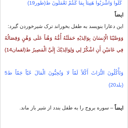
كُلُوا وَاشْرَبُوا هَنِيئاً بِمَا كُنتُمْ تَعْمَلُونَ ط(طور19)
ایضاً
این دعارا بنویسد به طفل بخوراند ترک شیرخوردن گیرد:
وَوَصَّيْنَا الْإِنسَانَ بِوَالِدَيْهِ حَمَلَتْهُ أُمُّهُ وَهْناً عَلَى‏ وَهْنٍ وَفِصَالُهُ
فِي عَامَيْنِ أَنِ اشْكُرْ لِي وَلِوَالِدَيْكَ إِلَيَّ الْمَصِيرُ ط(لقمان14)
وَتَأْكُلُونَ التُّرَاثَ أَكْلاً لَمّاً لا وَتُحِبُّونَ الْمَالَ حُبّاً جَمّاً ط5
(بلد20)
– سوره بروج را به طفل بندد از شیر باز ماند.
ایضاً