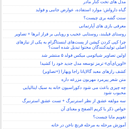
مدل های تخت کنار مادر
گیاه دارواش: موارد استفاده، عوارض جانبی و فواید
سنت گشه بری چیست؟
معرفی بازی های آپارتمانی
روستای فیلبند، روستایی عجیب و رویایی بر فراز ابرها + تصاویر
چرا کپی کردن کپشن از پست‌های اینستاگرام به یکی از نیازهای
اصلی تولیدکنندگان محتوا تبدیل شده است؟
اولین تصاویر شیائومی میکس فولد ۵ منتشر شد
«اوپن‌ای‌آی» ترمز توسعه مدل جدید خود را کشید!
کشف رازهای معبد گالاپاتا راجا ویهارا (+تصاویر)
متن شعر پیرمرد مهربون مزرعه داره
چه چیزی باعث می شود دکوراسیون خانه به سبک ایتالیایی
محبوب شود
سه مولفه عشق از نظر استرنبرگ + تست عشق استرنبرگ
خواص ذکر یا کریم الصفح و معنای آن
تقویم مایا چیست؟
آموزش مرحله به مرحله فرنچ ناخن در خانه