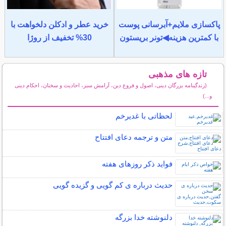
پاکسازی ملایم+آبرسانی پوست
خرید عطر و ادکلن دلخواهت با
با کمترین هزینه◀تونر بریستون
30% تخفیف از روژا
تازه های مذهبی
(زندگینامه بزرگان دینی، اصول و فروع دین، آرامش سبز، احادیث و سخنان، احکام دینی
و...)
سایر مطالب مذهبی
لحظاتی با غدیرخم
متن و ترجمه دعای افتتاح
فواید ذکر روزهای هفته
حدیث درباره ی کم گویی و گزیده گویی
دلنوشته خدا بزرگه