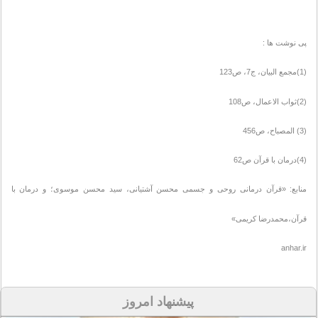
پی نوشت ها :
(1)مجمع البیان، ج7، ص123
(2)ثواب الاعمال، ص108
(3) المصباح، ص456
(4)درمان با قرآن ص62
منابع: «قرآن درمانی روحی و جسمی محسن آشتیانی، سید محسن موسوی؛ و درمان با
قرآن،محمدرضا كریمی»
anhar.ir
پیشنهاد امروز