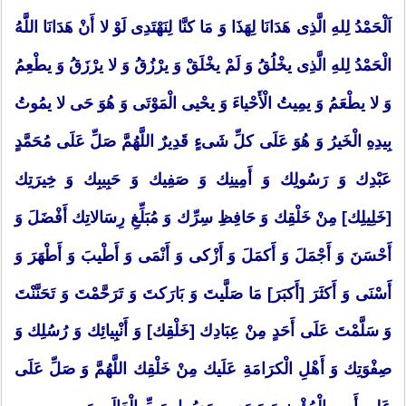
اَلْحَمْدُ لِلهِ الَّذِی هَدَانَا لِهَذَا وَ مَا كنَّا لِنَهْتَدِی لَوْ لا أَنْ هَدَانَا اللَّهُ
الْحَمْدُ لِلهِ الَّذِی یخْلُقُ وَ لَمْ یخْلَقْ وَ یرْزُقُ وَ لا یرْزَقُ وَ یطْعِمُ
وَ لا یطْعَمُ وَ یمِیتُ الْأَحْیاءَ وَ یحْیی الْمَوْتَی وَ هُوَ حَی لا یمُوتُ
بِیدِهِ الْخَیرُ وَ هُوَ عَلَی كلِّ شَیءٍ قَدِیرٌ اللَّهُمَّ صَلِّ عَلَی مُحَمَّدٍ
عَبْدِك وَ رَسُولِك وَ أَمِینِك وَ صَفِیك وَ حَبِیبِك وَ خِیرَتِك
[خَلِیلِك] مِنْ خَلْقِك وَ حَافِظِ سِرِّك وَ مُبَلِّغِ رِسَالاتِك أَفْضَلَ وَ
أَحْسَنَ وَ أَجْمَلَ وَ أَكمَلَ وَ أَزْكی وَ أَنْمَی وَ أَطْیبَ وَ أَطْهَرَ وَ
أَسْنَی وَ أَكثَرَ [أَكبَرَ] مَا صَلَّیتَ وَ بَارَكتَ وَ تَرَحَّمْتَ وَ تَحَنَّنْتَ
وَ سَلَّمْتَ عَلَی أَحَدٍ مِنْ عِبَادِك [خَلْقِك] وَ أَنْبِیائِك وَ رُسُلِك وَ
صِفْوَتِك وَ أَهْلِ الْكرَامَةِ عَلَیك مِنْ خَلْقِك اللَّهُمَّ وَ صَلِّ عَلَی