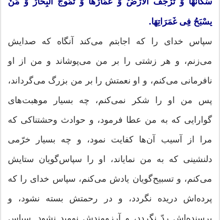
سُكانُهَا وَ تَرْجُفُ الْأَرْضُ وَ عُمَّارُهَا وَ تَمُوجُ الْبِحَارُ وَ مَنْ
یسْبَحُ فِی غَمَرَاتِهَا.
سپاس خدای را كه اجابتم می‌كند آنگاه كه صدایش
می‌زنم، و هر زشتی را بر من می‌پوشاند و من از او
نافرمانی می‌كنم، و او نعمتش را بر من بزرگ می‌گرداند،
پس من او را شكر نمی‌كنم، چه بسیار موهبت‌های
گوارایی كه به من عطا فرمود، و حوادث وحشتناكی كه
مرا از آسیب آن‌ها كفایت نمود، و چه بسیار خرّمی
دلنشینی كه به من نمایاند، او را سپاس‌گویان ستایش
می‌كنم، و تسبیح‌گویان یادش می‌كنم، سپاس خدای را كه
پرده‌اش دریده نگردد، و در رحمتش بسته نشود، و
پرسنده‌اش ردّ نگردد، و آرزومندش نومید نشود. سپاس