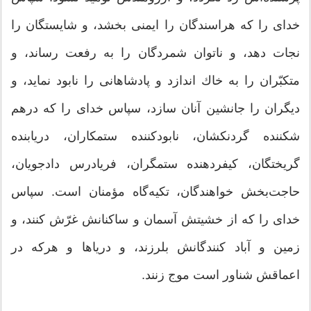
خدای را كه هراسندگان را ایمنی بخشد، و شایستگان را
نجات دهد، و ناتوان شمردگان را به رفعت رساند، و
متكبّران را به خاك اندازد و پادشاهانی را نابود نماید، و
دیگران را جانشین آنان سازد، سپاس خدای را كه درهم
شكننده گردنكشان، نابودكننده ستمكاران، دریابنده
گریختگان، كیفردهنده ستمگران، فریادرس دادجویان،
حاجت‌بخش خواهندگان، تكیه‌گاه مؤمنان است. سپاس
خدای را كه از خشیتش آسمان و ساكنانش غرّش كنند، و
زمین و آباد كنندگانش بلرزند، و دریاها و هركه در
اعماقش شناور است موج زنند.