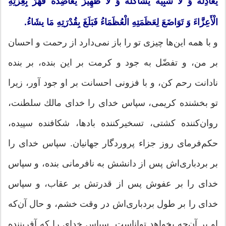
یعَادِلُهُ وَ لا شَبِیهٌ یشَاكلُهُ وَ لا ظَهِیرٌ یعَاضِدُهُ قَهَرَ بِعِزَّتِهِ
الْأَعِزَّاءَ وَ تَوَاضَعَ لِعَظَمَتِهِ الْعُظَمَاءُ فَبَلَغَ بِقُدْرَتِهِ مَا یشَاءُ.
و با همه این‌ها چیزی تو را باز نمی‌دارد از رحمت و احسان
بر من، و تفضّل به جود و كرمت بر این بنده، بر بنده
نادانت رحم كن، و با فزونی احسانت بر او جود آور، زیرا
تو بخشنده كریمی، سپاس خدای را خدای مالك سلطنت،
روان‌كننده كشتی، تسخیركننده بادها، شكافنده سپیده،
حكم‌فرمای روز جزاء پروردگار جهانیان. سپاس خدای را
بر بردباری‌اش پس از دانشش به نافرمانی بنده، و سپاس
خدای را بر عفوش پس از قدرتش بر عقاب، و سپاس
خدای را بر طول بردباری‌اش در وقت خشم، و حال آن‌كه
او بر آن‌چه بخواهد تواناست. سپاس خدای را كه آفریننده