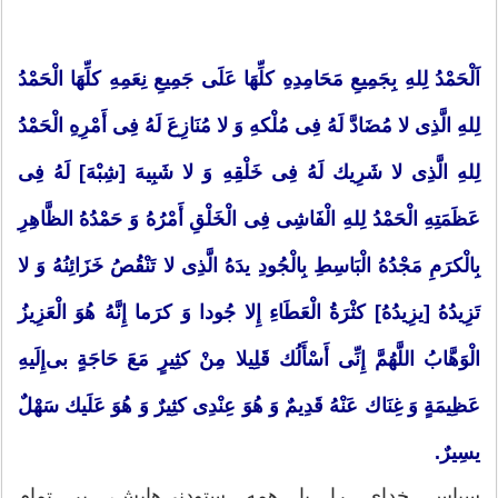
اَلْحَمْدُ لِلهِ بِجَمِیعِ مَحَامِدِهِ كلِّهَا عَلَی جَمِیعِ نِعَمِهِ كلِّهَا الْحَمْدُ
لِلهِ الَّذِی لا مُضَادَّ لَهُ فِی مُلْكهِ وَ لا مُنَازِعَ لَهُ فِی أَمْرِهِ الْحَمْدُ
لِلهِ الَّذِی لا شَرِیك لَهُ فِی خَلْقِهِ وَ لا شَبِیهَ [شِبْهَ] لَهُ فِی
عَظَمَتِهِ الْحَمْدُ لِلهِ الْفَاشِی فِی الْخَلْقِ أَمْرُهُ وَ حَمْدُهُ الظَّاهِرِ
بِالْكرَمِ مَجْدُهُ الْبَاسِطِ بِالْجُودِ یدَهُ الَّذِی لا تَنْقُصُ خَزَائِنُهُ وَ لا
تَزِیدُهُ [یزِیدُهُ] كثْرَةُ الْعَطَاءِ إِلا جُودا وَ كرَما إِنَّهُ هُوَ الْعَزِیزُ
الْوَهَّابُ اللَّهُمَّ إِنِّی أَسْأَلُك قَلِیلا مِنْ كثِیرٍ مَعَ حَاجَةٍ بی‌إِلَیهِ
عَظِیمَةٍ وَ غِنَاك عَنْهُ قَدِیمٌ وَ هُوَ عِنْدِی كثِیرٌ وَ هُوَ عَلَیك سَهْلٌ
یسِیرٌ.
سپاس خدای را با همه ستودنی‌هایش، بر تمام