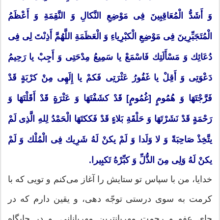
وَ أَشَدُّ الْمُعَاقِبِینَ فِی مَوْضِعِ النَّكالِ وَ النَّقِمَةِ وَ أَعْظَمُ
الْمُتَجَبِّرِینَ فِی مَوْضِعِ الْكبْرِیاءِ وَ الْعَظَمَةِ اللَّهُمَّ أَذِنْتَ لِی فِی
دُعَائِك وَ مَسْأَلَتِك فَاسْمَعْ یا سَمِیعُ مِدْحَتِی وَ أَجِبْ یا رَحِیمُ
دَعْوَتِی وَ أَقِلْ یا غَفُورُ عَثْرَتِی فَكمْ یا إِلَهِی مِنْ كرْبَةٍ قَدْ
فَرَّجْتَهَا وَ هُمُومٍ [غُمُومٍ] قَدْ كشَفْتَهَا وَ عَثْرَةٍ قَدْ أَقَلْتَهَا وَ
رَحْمَةٍ قَدْ نَشَرْتَهَا وَ حَلْقَةِ بَلاءٍ قَدْ فَككتَهَا الْحَمْدُ لِلهِ الَّذِی لَمْ
یتَّخِذْ صَاحِبَةً وَ لا وَلَدا وَ لَمْ یكنْ لَهُ شَرِیك فِی الْمُلْك وَ لَمْ
یكنْ لَهُ وَلِی مِنَ الذُّلِّ وَ كبِّرْهُ تَكبِیرا.
خدایا، من با سپاس تو ستایش را آغاز می‌كنم و تویی كه با
كرمت به سوی درستی توجّه دهی، و یقین دارم كه در
جای عفو و رحمت مهربانترین مهربانانی. و در جایگاه