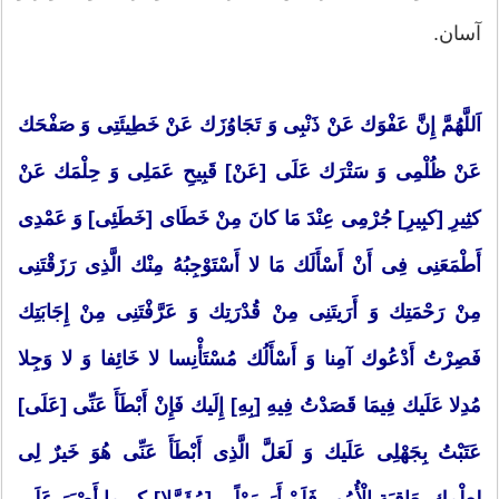
آسان.
اَللَّهُمَّ إِنَّ عَفْوَك عَنْ ذَنْبِی وَ تَجَاوُزَك عَنْ خَطِیئَتِی وَ صَفْحَك
عَنْ ظُلْمِی وَ سَتْرَك عَلَی [عَنْ] قَبِیحِ عَمَلِی وَ حِلْمَك عَنْ
كثِیرِ [كبِیرِ] جُرْمِی عِنْدَ مَا كانَ مِنْ خَطَای [خَطَئِی] وَ عَمْدِی
أَطْمَعَنِی فِی أَنْ أَسْأَلَك مَا لا أَسْتَوْجِبُهُ مِنْك الَّذِی رَزَقْتَنِی
مِنْ رَحْمَتِك وَ أَرَیتَنِی مِنْ قُدْرَتِك وَ عَرَّفْتَنِی مِنْ إِجَابَتِك
فَصِرْتُ أَدْعُوك آمِنا وَ أَسْأَلُك مُسْتَأْنِسا لا خَائِفا وَ لا وَجِلا
مُدِلا عَلَیك فِیمَا قَصَدْتُ فِیهِ [بِهِ] إِلَیك فَإِنْ أَبْطَأَ عَنِّی [عَلَی]
عَتَبْتُ بِجَهْلِی عَلَیك وَ لَعَلَّ الَّذِی أَبْطَأَ عَنِّی هُوَ خَیرٌ لِی
لِعِلْمِك بِعَاقِبَةِ الْأُمُورِ فَلَمْ أَرَ مَوْلًی [مُؤَمَّلا] كرِیما أَصْبَرَ عَلَی