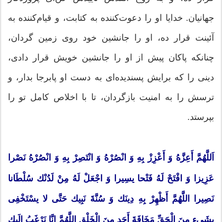
جهانیان. خدایا او را دعوت‌كننده به كتابت، و قیام‌كننده به
آئینت قرار ده، او را جانشین خود روی زمین گردان،
چنانكه پاكان پیش از او را جانشین خویش قرار دادی،
دینی را كه برایش پسندیده‌ای به دست او پابرجا بدار، و
ترسش را به امنیت بازگردان، تا با اخلاص كامل تو را
بپرستد.
اَللَّهُمَّ أَعِزَّهُ وَ أَعْزِزْ بِهِ وَ انْصُرْهُ وَ انْتَصِرْ بِهِ وَ انْصُرْهُ نَصْرا
عَزِیزا وَ افْتَحْ لَهُ فَتْحا یسِیرا وَ اجْعَلْ لَهُ مِنْ لَدُنْك سُلْطَانا
نَصِیرا اللَّهُمَّ أَظْهِرْ بِهِ دِینَك وَ سُنَّةَ نَبِیك حَتَّی لا یسْتَخْفِی
بِشَیءٍ مِنَ الْحَقِّ مَخَافَةَ أَحَدٍ مِنَ الْخَلْقِ اللَّهُمَّ إِنَّا نَرْغَبُ إِلَیك