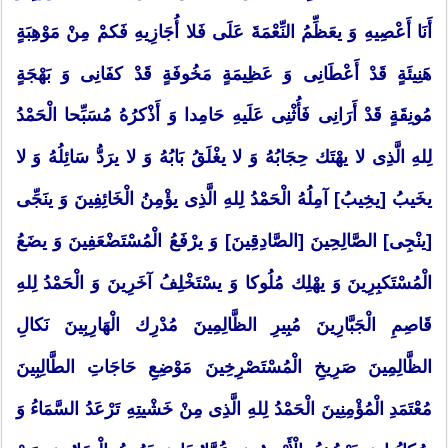
أَنَا أَعْصِیهِ وَ یعَظِّمُ النِّعْمَةَ عَلَی فَلا أُجَازِیهِ فَكمْ مِنْ مَوْهِبَةٍ
هَنِیئَةٍ قَدْ أَعْطَانِی وَ عَظِیمَةٍ مَخُوفَةٍ قَدْ كفَانِی وَ بَهْجَةٍ
مُونِقَةٍ قَدْ أَرَانِی فَأُثْنِی عَلَیهِ حَامِدا وَ أَذْكرُهُ مُسَبِّحا الْحَمْدُ
لِلهِ الَّذِی لا یهْتَك حِجَابُهُ وَ لا یغْلَقُ بَابُهُ وَ لا یرَدُّ سَائِلُهُ وَ لا
یخَیبُ [یخِیبُ] آمِلُهُ الْحَمْدُ لِلهِ الَّذِی یؤْمِنُ الْخَائِفِینَ وَ ینَجِّی
[ینْجِی] الصَّالِحِینَ [الصَّادِقِینَ] وَ یرْفَعُ الْمُسْتَضْعَفِینَ وَ یضَعُ
الْمُسْتَكبِرِینَ وَ یهْلِك مُلُوكا وَ یسْتَخْلِفُ آخَرِینَ وَ الْحَمْدُ لِلهِ
قَاصِمِ الْجَبَّارِینَ مُبِیرِ الظَّالِمِینَ مُدْرِك الْهَارِبِینَ نَكالِ
الظَّالِمِینَ صَرِیخِ الْمُسْتَصْرِخِینَ مَوْضِعِ حَاجَاتِ الطَّالِبِینَ
مُعْتَمَدِ الْمُؤْمِنِینَ الْحَمْدُ لِلهِ الَّذِی مِنْ خَشْیتِهِ تَرْعَدُ السَّمَاءُ وَ