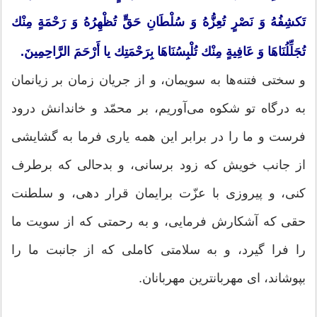
تَكشِفُهُ وَ نَصْرٍ تُعِزُّهُ وَ سُلْطَانِ حَقٍّ تُظْهِرُهُ وَ رَحْمَةٍ مِنْك
تُجَلِّلُنَاهَا وَ عَافِیةٍ مِنْك تُلْبِسُنَاهَا بِرَحْمَتِك یا أَرْحَمَ الرَّاحِمِینَ.
و سختی فتنه‌ها به سویمان، و از جریان زمان بر زیانمان
به درگاه تو شكوه می‌آوریم، بر محمّد و خاندانش درود
فرست و ما را در برابر این همه یاری فرما به گشایشی
از جانب خویش كه زود برسانی، و بدحالی كه برطرف
كنی، و پیروزی با عزّت برایمان قرار دهی، و سلطنت
حقی كه آشكارش فرمایی، و به رحمتی كه از سویت ما
را فرا گیرد، و به سلامتی كاملی كه از جانبت ما را
بپوشاند، ای مهربانترین مهربانان.