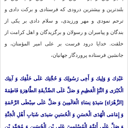
بلندترین و بیشترین درودی كه فرستادی و بركت دادی و
ترحم نمودی و مهر ورزیدی، و سلام دادی بر یكی از
بندگان و پیامبران و رسولان و برگزیدگان و اهل كرامت از
خلقت. خدایا درود فرست بر علی امیر المؤمنان، و
جانشین فرستاده پروردگار جهانیان،
عَبْدِك وَ وَلِیك وَ أَخِی رَسُولِك وَ حُجَّتِك عَلَی خَلْقِك وَ آیتِك
الْكبْرَی وَ النَّبَإِ الْعَظِیمِ وَ صَلِّ عَلَی الصِّدِّیقَةِ الطَّاهِرَةِ فَاطِمَةَ
[الزَّهْرَاءِ] سَیدَةِ نِسَاءِ الْعَالَمِینَ وَ صَلِّ عَلَی سِبْطَی الرَّحْمَةِ
وَ إِمَامَی الْهُدَی الْحَسَنِ وَ الْحُسَینِ سَیدَی شَبَابِ أَهْلِ الْجَنَّةِ
وَ صَلِّ عَلَی أَئِمَّةِ الْمُسْلِمِینَ عَلِی بْنِ الْحُسَینِ وَ مُحَمَّدِ بْنِ