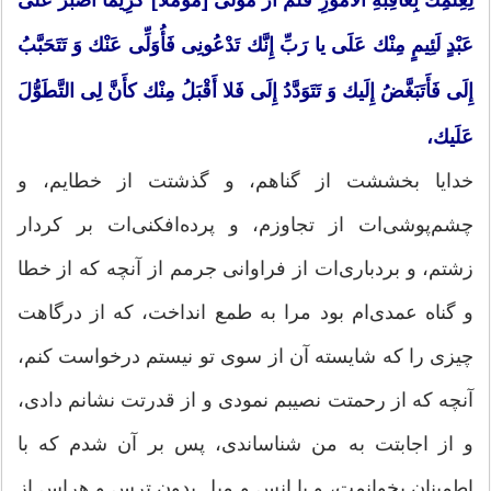
عَبْدٍ لَئِیمٍ مِنْك عَلَی یا رَبِّ إِنَّك تَدْعُونِی فَأُوَلِّی عَنْك وَ تَتَحَبَّبُ
إِلَی فَأَتَبَغَّضُ إِلَیك وَ تَتَوَدَّدُ إِلَی فَلا أَقْبَلُ مِنْك كأَنَّ لِی التَّطَوُّلَ
عَلَیك،
خدایا بخششت از گناهم، و گذشتت از خطایم، و
چشم‌پوشی‌ات از تجاوزم، و پرده‌افكنی‌ات بر كردار
زشتم، و بردباری‌ات از فراوانی جرمم از آنچه كه از خطا
و گناه عمدی‌ام بود مرا به طمع انداخت، كه از درگاهت
چیزی را كه شایسته آن از سوی تو نیستم درخواست كنم،
آنچه كه از رحمتت نصیبم نمودی و از قدرتت نشانم دادی،
و از اجابتت به من شناساندی، پس بر آن شدم كه با
اطمینان بخوانمت، و با انس و میل بدون ترس و هراس از