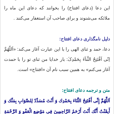
این دعا (دعای افتتاح) را بخوانند که دعای این ماه را
ملائکه می‌شنوند و برای صاحب آن استغفار می‌کنند .
دلیل نامگذاری دعای افتتاح:
دعا، حمد و ثنای الهی را با این عبارت آغاز می‌کند: «اَللّهُمَّ
اِنّی اَفْتَتِحُ الثَّنآءَ بِحَمْدِکَ: بار خدایا من ثنای تو را با حمدت
آغاز می‌کنم» به همین سبب نام آن «افتتاح» است.
متن و ترجمه دعای افتتاح:
اَللَّهُمَّ إِنِّی أَفْتَتِحُ الثَّنَاءَ بِحَمْدِك وَ أَنْتَ مُسَدِّدٌ لِلصَّوَابِ بِمَنِّك وَ
أَیقَنْتُ أَنَّك أَنْتَ أَرْحَمُ الرَّاحِمِینَ فِی مَوْضِعِ الْعَفْوِ وَ الرَّحْمَةِ