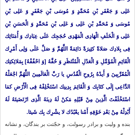
عَلِی وَ جَعْفَرِ بْنِ مُحَمَّدٍ وَ مُوسَی بْنِ جَعْفَرٍ وَ عَلِی بْنِ
مُوسَی وَ مُحَمَّدِ بْنِ عَلِی وَ عَلِی بْنِ مُحَمَّدٍ وَ الْحَسَنِ بْنِ
عَلِی وَ الْخَلَفِ الْهَادِی الْمَهْدِی حُجَجِك عَلَی عِبَادِك وَ أُمَنَائِك
فِی بِلادِك صَلاةً كثِیرَةً دَائِمَةً اللَّهُمَّ وَ صَلِّ عَلَی وَلِی أَمْرِك
الْقَائِمِ الْمُؤَمَّلِ وَ الْعَدْلِ الْمُنْتَظَرِ وَ حُفَّهُ [وَ احْفُفْهُ] بِمَلائِكتِك
الْمُقَرَّبِینَ وَ أَیدْهُ بِرُوحِ الْقُدُسِ یا رَبَّ الْعَالَمِینَ اللَّهُمَّ اجْعَلْهُ
الدَّاعِی إِلَی كتَابِك وَ الْقَائِمَ بِدِینِك اسْتَخْلِفْهُ فِی الْأَرْضِ كمَا
اسْتَخْلَفْتَ الَّذِینَ مِنْ قَبْلِهِ مَكنْ لَهُ دِینَهُ الَّذِی ارْتَضَیتَهُ لَهُ
أَبْدِلْهُ مِنْ بَعْدِ خَوْفِهِ أَمْنا یعْبُدُك لا یشْرِك بِك شَیئا.
بنده و ولیت و برادر رسولت، و حجّتت بر بندگان، و نشانه