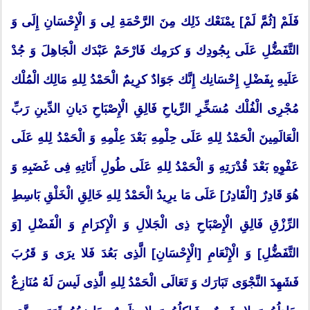
فَلَمْ [ثُمَّ لَمْ] یمْنَعْك ذَلِك مِنَ الرَّحْمَةِ لِی وَ الْإِحْسَانِ إِلَی وَ
التَّفَضُّلِ عَلَی بِجُودِك وَ كرَمِك فَارْحَمْ عَبْدَك الْجَاهِلَ وَ جُدْ
عَلَیهِ بِفَضْلِ إِحْسَانِك إِنَّك جَوَادٌ كرِیمٌ الْحَمْدُ لِلهِ مَالِك الْمُلْك
مُجْرِی الْفُلْك مُسَخِّرِ الرِّیاحِ فَالِقِ الْإِصْبَاحِ دَیانِ الدِّینِ رَبِّ
الْعَالَمِینَ الْحَمْدُ لِلهِ عَلَی حِلْمِهِ بَعْدَ عِلْمِهِ وَ الْحَمْدُ لِلهِ عَلَی
عَفْوِهِ بَعْدَ قُدْرَتِهِ وَ الْحَمْدُ لِلهِ عَلَی طُولِ أَنَاتِهِ فِی غَضَبِهِ وَ
هُوَ قَادِرٌ [الْقَادِرُ] عَلَی مَا یرِیدُ الْحَمْدُ لِلهِ خَالِقِ الْخَلْقِ بَاسِطِ
الرِّزْقِ فَالِقِ الْإِصْبَاحِ ذِی الْجَلالِ وَ الْإِكرَامِ وَ الْفَضْلِ [وَ
التَّفَضُّلِ] وَ الْإِنْعَامِ [الْإِحْسَانِ] الَّذِی بَعُدَ فَلا یرَی وَ قَرُبَ
فَشَهِدَ النَّجْوَی تَبَارَك وَ تَعَالَی الْحَمْدُ لِلهِ الَّذِی لَیسَ لَهُ مُنَازِعٌ