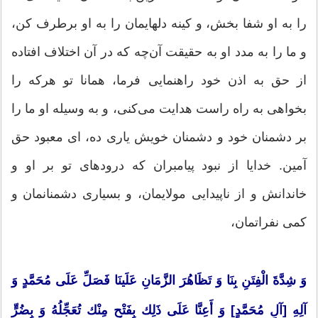
را به او شفا بخش، و كینه دلهایمان را به او برطرف كن،
و ما را به مدد او به حقیقت آن‌چه كه در آن اختلاف افتاده
از حق به اذن خود راهنمایی فرما، همانا تو هركه را
بخواهی به راه راست هدایت می‌كنی، و به وسیله او ما را
بر دشمنان خود و دشمنان خویش یاری ده، ای معبود حق
آمین. خدایا از نبود پیامبران كه درودهای تو بر او و
خاندانش و از ناپیدایی مولایمان، و بسیاری دشمنانمان و
كمی نفراتمان،
وَ شِدَّةَ الْفِتَنِ بِنَا وَ تَظَاهُرَ الزَّمَانِ عَلَینَا فَصَلِّ عَلَی مُحَمَّدٍ وَ
آلِهِ [آلِ مُحَمَّدٍ] وَ أَعِنَّا عَلَی ذَلِك بِفَتْحٍ مِنْك تُعَجِّلُهُ وَ بِضُرٍّ