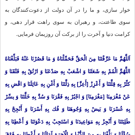
خوار سازی، و ما را در آن دولت از دعوت‌كنندگان به
سوی طاعتت، و رهبران به سوی راهت قرار دهی، و
كرامت دنیا و آخرت را از بركت آن روزیمان فرمایی.
اَللَّهُمَّ مَا عَرَّفْتَنَا مِنَ الْحَقِّ فَحَمِّلْنَاهُ وَ مَا قَصُرْنَا عَنْهُ فَبَلِّغْنَاهُ
اللَّهُمَّ الْمُمْ بِهِ شَعَثَنَا وَ اشْعَبْ بِهِ صَدْعَنَا وَ ارْتُقْ بِهِ فَتْقَنَا وَ
كثِّرْ بِهِ قِلَّتَنَا وَ أَعْزِزْ [أَعِزَّ] بِهِ ذِلَّتَنَا وَ أَغْنِ بِهِ عَائِلَنَا وَ اقْضِ بِهِ
عَنْ مُغْرَمِنَا [مَغْرَمِنَا] وَ اجْبُرْ بِهِ فَقْرَنَا وَ سُدَّ بِهِ خَلَّتَنَا وَ یسِّرْ
بِهِ عُسْرَنَا وَ بَیضْ بِهِ وُجُوهَنَا وَ فُك بِهِ أَسْرَنَا وَ أَنْجِحْ بِهِ
طَلِبَتَنَا وَ أَنْجِزْ بِهِ مَوَاعِیدَنَا وَ اسْتَجِبْ بِهِ دَعْوَتَنَا وَ أَعْطِنَا بِهِ
سُؤْلَنَا وَ بَلِّغْنَا بِهِ مِنَ الدُّنْیا وَ الْآخِرَةِ آمَالَنَا وَ أَعْطِنَا بِهِ فَوْقَ