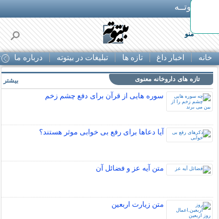
بـیتوتــه
منو
خانه
اخبار داغ
تازه ها
تبلیغات در بیتوته
درباره ما
ت
تازه های داروخانه معنوی
بیشتر »
سوره هایی از قرآن برای دفع چشم زخم
آیا دعاها برای رفع بی خوابی موثر هستند؟
متن آیه عز و فضائل آن
متن زيارت اربعين