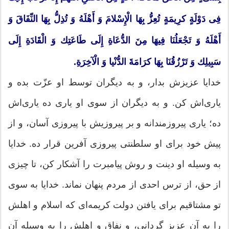
فِی دَوْلَةٍ كرِیمَةٍ تُعِزُّ بِهَا الْإِسْلامَ وَ أَهْلَهُ وَ تُذِلُّ بِهَا النِّفَاقَ وَ
أَهْلَهُ وَ تَجْعَلُنَا فِیهَا مِنَ الدُّعَاةِ إِلَی طَاعَتِك وَ الْقَادَةِ إِلَی
سَبِیلِك وَ تَرْزُقُنَا بِهَا كرَامَةَ الدُّنْیا وَ الْآخِرَةِ.
خدایا عزیزش بدار، و به دیگران توسط او عزّت بده و
یاری‌اش كن. و به دیگران از سوی او یاری ده یاری‌اش
ده؛ یاری پیروزمندانه و بر پیروزیش با پیروزی آسان، و از
پیش خود برای او سلطنتی پیروزی آفرین قرار ده. خدایا
به وسیله او دینت و روش پیامبرت را آشكار كن، تا چیزی
از حق، از ترس احدی از مردم پنهان نماند. خدایا به سوی
تو مشتاقیم برای یافتن دولت كریمه‌ای كه اسلام و اهلش
را به آن عزیز گردانی، و نفاق و اهلش را به وسیله آن