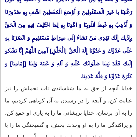
رَغْبَتِنَا یا خَیرَ الْمَسْئُولِینَ وَ أَوْسَعَ الْمُعْطِینَ اشْفِ بِهِ صُدُورَنَا
وَ أَذْهِبْ بِهِ غَیظَ قُلُوبِنَا وَ اهْدِنَا بِهِ لِمَا اخْتُلِفَ فِیهِ مِنَ الْحَقِّ
بِإِذْنِك إِنَّك تَهْدِی مَنْ تَشَاءُ إِلَی صِرَاطٍ مُسْتَقِیمٍ وَ انْصُرْنَا بِهِ
عَلَی عَدُوِّك وَ عَدُوِّنَا إِلَهَ الْحَقِّ [الْخَلْقِ] آمِینَ اللَّهُمَّ إِنَّا نَشْكو
إِلَیك فَقْدَ نَبِینَا صَلَوَاتُك عَلَیهِ وَ آلِهِ وَ غَیبَةَ وَلِینَا [إِمَامِنَا] وَ
كثْرَةَ عَدُوِّنَا وَ قِلَّةَ عَدَدِنَا،
خدایا آنچه از حق به ما شناساندی تاب تحملش را نیز
عنایت كن، و آنچه را در رسیدن به آن كوتاهی كردیم، ما
را به آن برسان، خدایا پریشانی ما را به یاری او جمع كن،
و پراكندگی ما را به او وحدت بخش، و گسیختگی ما را با