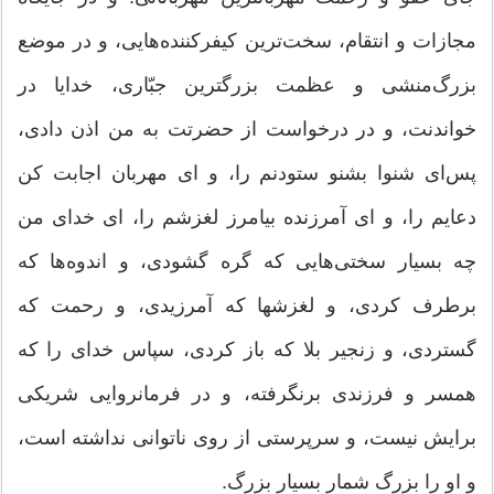
مجازات و انتقام، سخت‌ترین كیفركننده‌هایی، و در موضع
بزرگ‌منشی و عظمت بزرگترین جبّاری، خدایا در
خواندنت، و در درخواست از حضرتت به من اذن دادی،
پس‌ای شنوا بشنو ستودنم را، و‌ ای مهربان اجابت كن
دعایم را، و‌ ای آمرزنده بیامرز لغزشم را، ای خدای من
چه بسیار سختی‌هایی كه گره گشودی، و اندوه‌ها كه
برطرف كردی، و لغزشها كه آمرزیدی، و رحمت كه
گستردی، و زنجیر بلا كه باز كردی، سپاس خدای را كه
همسر و فرزندی برنگرفته، و در فرمانروایی شریكی
برایش نیست، و سرپرستی از روی ناتوانی نداشته است،
و او را بزرگ شمار بسیار بزرگ.