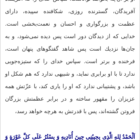
آفریدگان، گسترنده روزی، شكافنده سپیده، دارای
عظمت و بزرگواری و احسان و نعمت‌بخشی است.
خدایی كه از دیدگان دور است پس دیده نمی‌شود، و به
جان‌ها نزدیك است پس شاهد گفتگوهای پنهان است،
فرخنده و برتر است. سپاس خدای را كه ستیزه‌جویی
ندارد تا با او برابری نماید، و شبیهی ندارد كه هم شكل او
باشد، و پشتیبانی ندارد كه او را یاری كند، با عزّتش همه
عزیزان را مقهور ساخته و در برابر عظمتش بزرگان
فروتن گشته‌اند، پس با قدرتش به هرچه خواهد رسد،
اَلْحَمْدُ لِلهِ الَّذِی یجِیبُنِی حِینَ أُنَادِیهِ وَ یسْتُرُ عَلَی كلَّ عَوْرَةٍ وَ