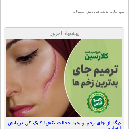
منبع: سایت اندیشه قم ـ بخش استفتائات
پیشنهاد امروز
دیگه از جای زخم و بخیه خجالت نکش! کلیک کن درمانش
اینجاست