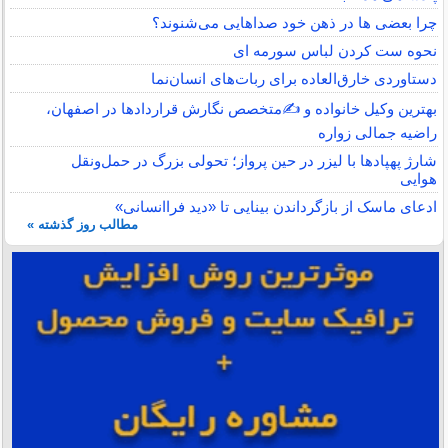
چرا بعضی ها در ذهن خود صداهایی می‌شنوند؟
نحوه ست کردن لباس سورمه ای
دستاوردی خارق‌العاده برای ربات‌های انسان‌نما
بهترین وکیل خانواده و ✍️متخصص نگارش قراردادها در اصفهان،
راضیه جمالی زواره
شارژ پهپادها با لیزر در حین پرواز؛ تحولی بزرگ در حمل‌ونقل
هوایی
ادعای ماسک از بازگرداندن بینایی تا «دید فراانسانی»
مطالب روز گذشته »