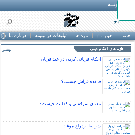
بـیتوتــه
وشی
منو
خانه
اخبار داغ
تازه ها
تبلیغات در بیتوته
درباره ما
ت
تازه های احکام دینی
بیشتر »
احکام قربانی کردن در عید قربان
قاعده فراش چیست؟
معنای سرقفلی و کفالت چیست؟
شرایط ازدواج موقت