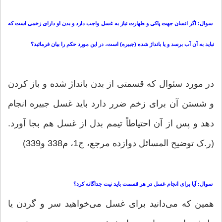
سوال: اگر انسان جهت پاكی و طهارت نیاز به غسل واجب دارد و بدن او دارای زخمی است كه
نباید به آن آب برسد و یا بانداژ شده (جبیره) است، ‌در این مورد حكم را بیان فرمائید؟
در مورد سئوال كه قسمتی از بدن بانداژ شده و باز كردن
و شستن آن برای زخم ضرر دارد باید غسل جبیره انجام
دهد و پس از آن احتیاطاً تیمم بدل از غسل هم بجا آورد.
(ر.ک توضیح المسائل دوازده مرجع، ج1، م338 و339)
سوال: آیا برای انجام غسل در هر قسمت باید نیت جداگانه كرد؟
همین كه می‌دانید برای غسل می‌خواهید سر و گردن یا