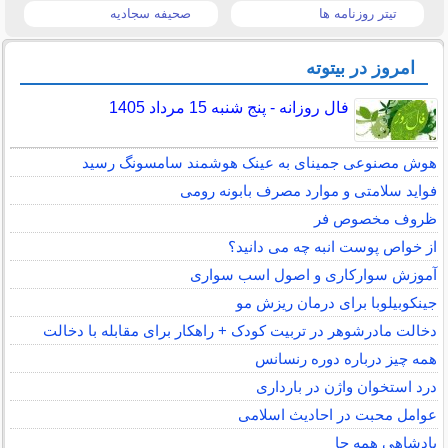
تیتر روزنامه ها
صحیفه سجادیه
امروز در بیتوته
فال روزانه - پنج شنبه 15 مرداد 1405
هوش مصنوعی جمینای به عینک هوشمند سامسونگ رسید
فواید سلامتی و موارد مصرف بابونه رومی
ظروف مخصوص فر
از خواص پوست انبه چه می دانید؟
آموزش سوارکاری و اصول اسب سواری
جینکوبیلوبا برای درمان ریزش مو
دخالت مادرشوهر در تربیت کودک + راهکار برای مقابله با دخالت
همه چیز درباره دوره رنسانس
درد استخوان واژن در بارداری
عوامل محبت در احادیث اسلامى
پادشاهی همه جا