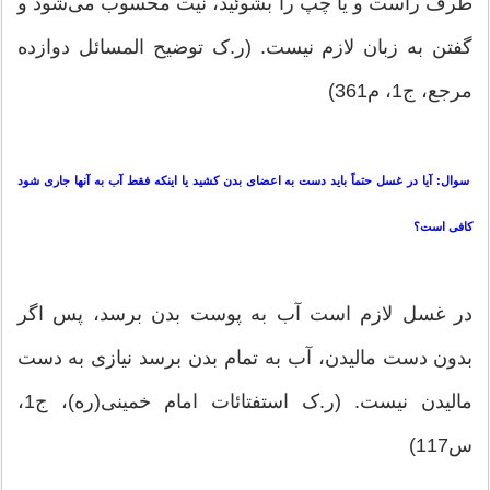
طرف راست و یا چپ را بشوئید، نیت محسوب می‌شود و
گفتن به زبان لازم نیست. (ر.ک توضیح المسائل دوازده
مرجع، ج1، م361)
سوال: آیا در غسل حتماً باید دست به اعضای بدن كشید یا اینكه فقط آب به آنها جاری شود
كافی است؟
در غسل لازم است آب به پوست بدن برسد، پس اگر
بدون دست مالیدن، آب به تمام بدن برسد نیازی به دست
مالیدن نیست. (ر.ک استفتائات امام خمینی(ره)، ج1،
س117)