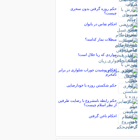
حکم روزه گرفتن بدون سحری
چیست؟
احکام نفاس در بانوان
مبطلات نماز کدامند؟
مواردی که ربا حلال است!
احکام پوشیدن جوراب شلواری در برابر
نامحرم
حکم شکستن روزه با خودارضایی
حکم رابطه نامشروع با رضایت طرفین
از نظر اسلام چیست؟
احکام ناخن گرفتن