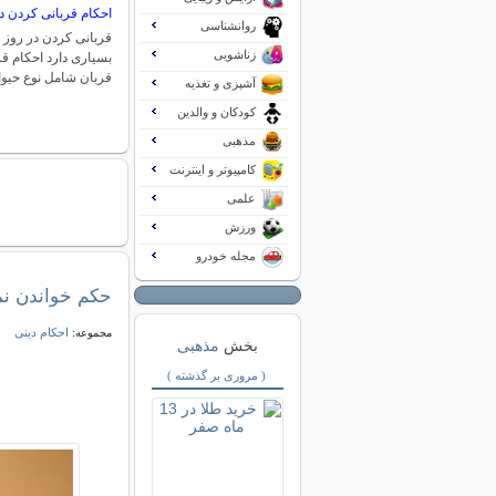
احکام قربانی کردن د
روانشناسی
قربانی کردن در روز 
زناشویی
بسیاری دارد احکام قر
قربان شامل نوع حیو
آشپزی و تغذیه
کودکان و والدین
مذهبی
کامپیوتر و اینترنت
علمی
ورزش
مجله خودرو
حکم خواندن نم
احکام دینی
مجموعه:
بخش
مذهبی
( مروری بر گذشته )