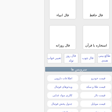
فال حافظ
فال انبیاء
استخاره با قرآن
فال روزانه
طالع بینی
فال روز
فال چوب
تعبیر خواب
هندی
تولد
سرویس ها
قیمت خودرو
اطلاعات دارویی
قیمت طلا و سکه
ویدئوهای فوتبال
قیمت دلار
کالری مواد غذایی
قیمت موبایل
جدول پخش فوتبال