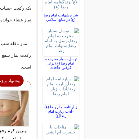
یک رکعت حساب م
شرح شهادت امام رضا
(ع) در منابع اسلامي
نماز عشاء خوانده
– نماز نافله شب 
رکعت نماز شَفع 
توسل بسیار مجرب به
امام رضا (ع) برای
است.
گرفتن حاجات
پیشنهاد ویژه
زیارتنامه امام رضا (ع)
+آداب زیارت امام
رضا(ع)
بهترین کرم رفع
زایمان و ترک