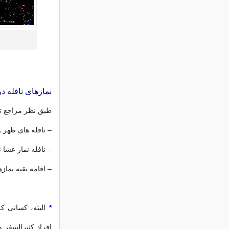
نماز‌های نافله 
طبق نظر مراجع تق
– نافله های ظهر و 
– نافله نماز عشا 
– اقامه بقیه نماز
*
البته، کسانی ک