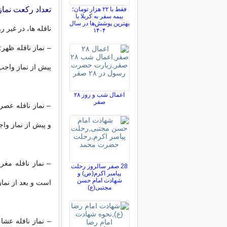
تعداد رکعت نماز
فقط با ۲۲ هزار تومان؛
بیمه سفر به کربلا با
بهترین پوشش‌ها در سال
نافله ها، در غیر
۱۴۰۴
– نماز نافله ظه
پیش از نماز واجب
اعمال شب و روز ۲۸
صفر
– نماز نافله ع
و پیش از نماز و
– نماز نافله م
28 صفر سالروز رحلت
پیامبر اکرم(ص) و
شهادت امام حسن
است و بعد از نما
مجتبی(ع)
– نماز نافله عش