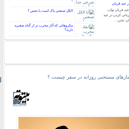
؟
ر عید قربان
عید قربان ثواب
الکل صنعتی پاک است یا نجس ؟
بانی کردن در عید
ان: شتر،…
مکروهاتی که آثار مخرب تر از گناه صغیره
دارند؟
ازهای مستحبی روزانه در سفر چیست ؟