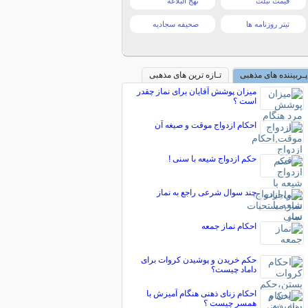
قیمت تبلت
نهج البلاغه
تیتر روزنامه ها
صحیفه سجادیه
پـربیننده های مذهبی
تـازه ترین های مذهبی
میزان پوشش آقایان برای نماز چقدر
است ؟
احکام ازدواج موقت و صیغه آن
حکم ازدواج شیعه با سنی !
چند سوال شرعی راجع به نماز
احکام نماز جمعه
حکم خریدن و پوشیدن کروات براى
داماد چیست؟
احکام زنای ذهنی هنگام آمیزش با
همسر چیست ؟