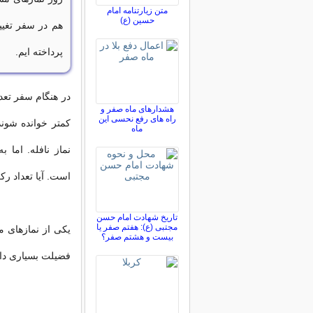
متن زیارتنامه امام
حسین (ع)
هم در سفر تغییر
پرداخته ایم.
در هنگام سفر تعد
هشدارهای ماه صفر و
راه های رفع نحسی این
کمتر خوانده شوند
ماه
نماز نافله. اما
است. آیا تعداد رک
تاریخ شهادت امام حسن
مجتبی (ع): هفتم صفر یا
یکی از نمازهای 
بیست و هشتم صفر؟
فضیلت بسیاری دار