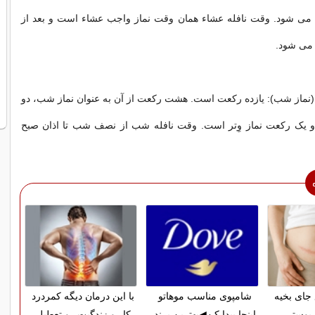
ی شود. وقت نافله عشاء همان وقت نماز واجب عشاء است و بعد از
 می شود.
(نماز شب): یازده رکعت است. هشت رکعت از آن به عنوان نماز شب، دو
و یک رکعت نماز وِتر است. وقت نافله شب از نصف شب تا اذان صبح
 جای بخیه
شامپوی مناسب موهاتو
با این درمان دیگه کمردرد
 پوستی
اینجا پیدا کن◀بهترین برند
کار و زندگیت رو تعطیل