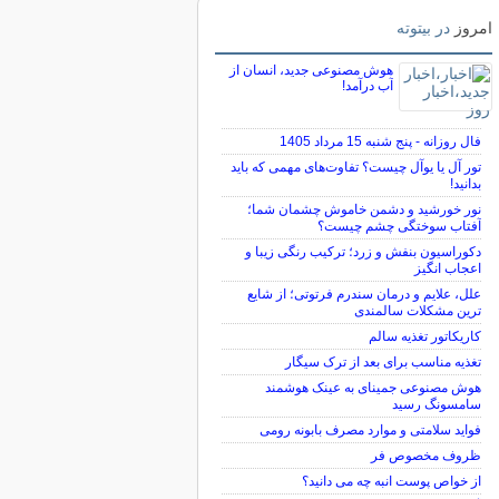
امروز
در بیتوته
هوش مصنوعی جدید، انسان از
آب درآمد!
فال روزانه - پنج شنبه 15 مرداد 1405
تور آل یا یوآل چیست؟ تفاوت‌های مهمی که باید
بدانید!
نور خورشید و دشمن خاموش چشمان شما؛
آفتاب سوختگی چشم چیست؟
دکوراسیون بنفش و زرد؛ ترکیب رنگی زیبا و
اعجاب انگیز
علل، علایم و درمان سندرم فرتوتی؛ از شایع
ترین مشکلات سالمندی
کاریکاتور تغذیه سالم
تغذیه مناسب برای بعد از ترک سیگار
هوش مصنوعی جمینای به عینک هوشمند
سامسونگ رسید
فواید سلامتی و موارد مصرف بابونه رومی
ظروف مخصوص فر
از خواص پوست انبه چه می دانید؟