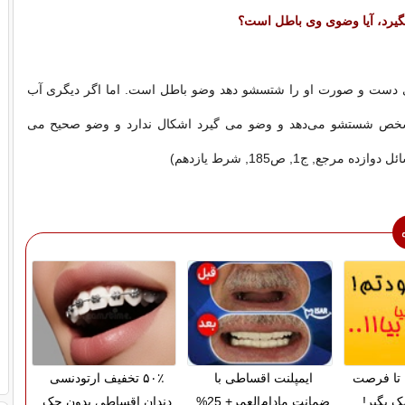
گیرد، آیا وضوی وی باطل است؟
 دست و صورت او را شتسشو دهد وضو باطل است. اما اگر دیگری آب
شخص شستشو می‌دهد و وضو می گیرد اشكال ندارد و وضو صحیح می
 مرجع, ج1, ص185, شرط یازدهم)
تا فرصت
ایمپلنت اقساطی با
۵۰٪ تخفیف ارتودنسی
ک بگیر!
ضمانت مادام‌العمر+ 25%
دندان اقساطی بدون چک