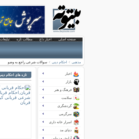
صفحه اصلی
اخبار داغ
مطالب تازه
تبلیغات 
مذهبی
احکام دینی
سوالات شرعی راجع به وضو
اخبار
تازه های احکام دینی
بازار
فرهنگ و هنر
سلامت
گردشگری
سرگرمی
اسرار خانه داری
دنیای مد
آرایش و زیبایی