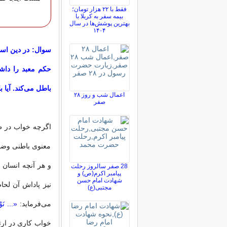
فقط با ۲۲ هزار تومان؛
بیمه سفر به کربلا با
بهترین پوشش‌ها در سال
۱۴۰۴
سوال: در دین اسل
حکم معبد را داش
باطل می‌کند. آیا 
اعمال شب و روز ۲۸
صفر
اگرچه خواب در ظاه
معنوی باطنی وضو
و هر آنچه انسان 
28 صفر سالروز رحلت
پیامبر اکرم(ص) و
شهادت امام حسن
نیز پاداش آن لحا
مجتبی(ع)
می‌فرماید:
«... نَوْم
خواب کاری در ارتب