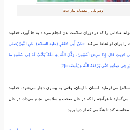
وضو یکی از مقدمات نماز است
تواند عباداتی را که در دوران سلامت بدن انجام می‌داد به جا آورد، خداوند
را برای او لحاظ می‌کند:
«عَنْ أَبِی جَعْفَرٍ (علیه السلام): عَنِ النَّبِیِّ(صلی
ِیثٍ قَالَ: إِذَا مَرِضَ الْمُوْمِنُ، وَکَّلَ اللَّهُ بِهِ مَلَکاً یَکْتُبُ لَهُ فِی سُقْمِهِ مَا
رِ فِی صِحَّتِهِ حَتَّى یَرْفَعَهُ اللَّهُ وَ یَقْبِضَه»؛‏[2]
لسلام) می‌فرماید: انسان با ایمان، وقتی به بیماری دچار می‌شود، خداوند
 می‌گمارد تا هرآنچه را که در حال صحت و سلامتی انجام می‌داد، در حال
حاسبه کند تا هنگامی که از دنیا برود.