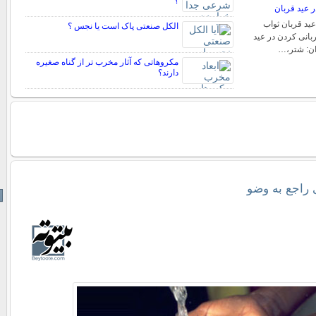
؟
ر عید قربان
عید قربان ثواب
الکل صنعتی پاک است یا نجس ؟
بانی کردن در عید
ان: شتر،…
مکروهاتی که آثار مخرب تر از گناه صغیره
دارند؟
راجع به وضو