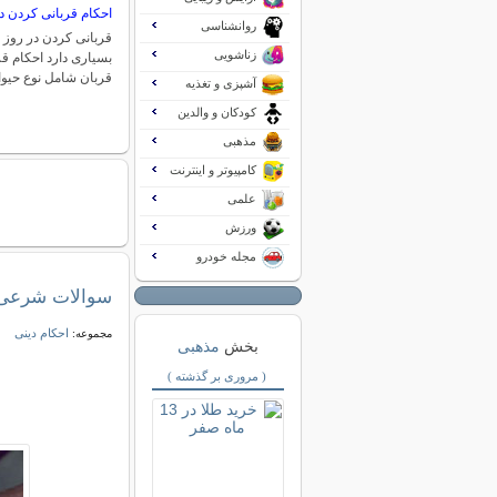
احکام قربانی کردن د
روانشناسی
قربانی کردن در روز 
زناشویی
بسیاری دارد احکام قر
قربان شامل نوع حیو
آشپزی و تغذیه
کودکان و والدین
مذهبی
کامپیوتر و اینترنت
علمی
ورزش
مجله خودرو
سوالات شرعی 
احکام دینی
مجموعه:
بخش
مذهبی
( مروری بر گذشته )