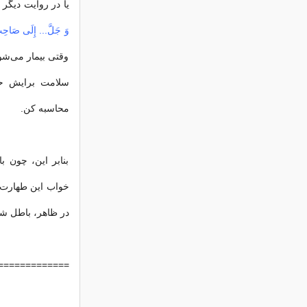
یا در روایت دیگر 
وَ جَلَّ... إِلَى صَاحِبِ 
وقتی بیمار می‌ش
سلامت برایش حسن
محاسبه کن.
بنابر این، چون 
خواب این طهارت ر
در ظاهر، باطل شو
=============