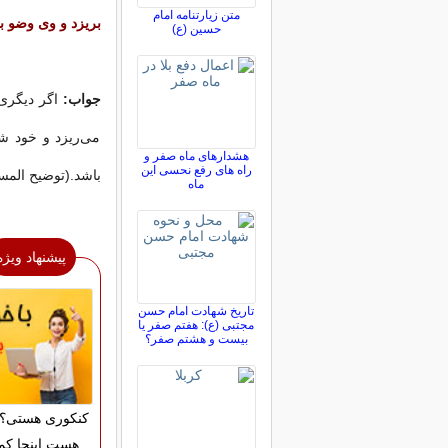
متن زیارتنامه امام
بریزد و وی وضو ب
حسین (ع)
جواب:
اگر دیگری
می‌ریزد و خود 
هشدارهای ماه صفر و
راه های رفع نحسی این
باشد.(توضیح المسائل دوازده
ماه
پیشنهاد ویژه
تاریخ شهادت امام حسن
مجتبی (ع): هفتم صفر یا
بیست و هشتم صفر؟
کنکوری هستی؟ 
هست اینجا کم