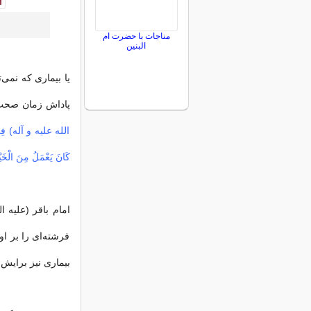
مناجات با حضرت ام
البنین
یا بیماری که نمی‌
پاداش زمان صحت 
الله علیه و آله) فِی حَد
کَانَ یَعْمَلُ مِنَ الْخَیْ
امام باقر (علیه ا
فرشته‌ای را بر او
بیماری نیز برایش م