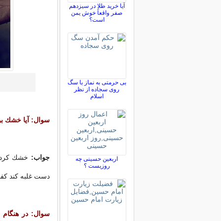
آیا خرید طلا در سیزدهم
صفر واقعاً خوش یمن
است؟
بی حرمتی به نماز با سگ
روی سجاده از نظر
اسلام
سوال: آیا خشك ب
جواب:
خشك كردن 
اربعین حسینی چه
روزیست ؟
دست غلبه كند كفایت م
سوال: در هنگام 