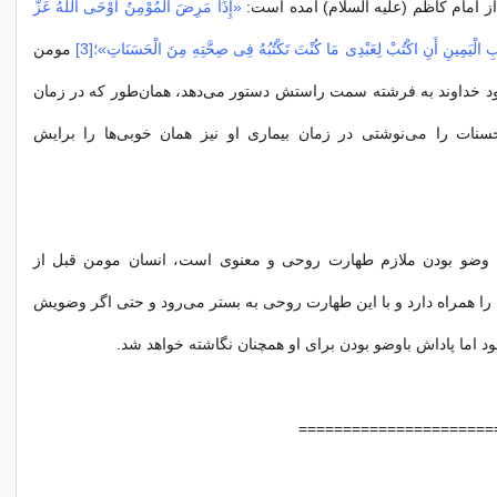
از امام کاظم (علیه السلام) آمده است:
«إِذَا مَرِضَ الْمُوْمِنُ أَوْحَى اللَّهُ عَزَّ
الْیَمِینِ أَنِ اکْتُبْ لِعَبْدِی مَا کُنْتَ تَکْتُبُهُ فِی صِحَّتِهِ مِنَ الْحَسَنَاتِ»؛[3]
مومن
ود خداوند به فرشته سمت راستش دستور می‌دهد، همان‌طور که در زمان
ات را می‌نوشتی در زمان بیماری او نیز همان خوبی‌ها را برایش
با وضو بودن ملازم طهارت روحی و معنوی است، انسان مومن قبل از
ا همراه دارد و با این طهارت روحی به بستر می‌رود و حتی اگر وضویش
د اما پاداش باوضو بودن برای او همچنان نگاشته خواهد شد.
======================