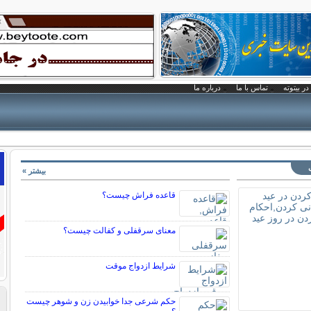
در بیتوته
تماس با ما
درباره ما
بیشتر »
قاعده فراش چیست؟
معنای سرقفلی و کفالت چیست؟
شرایط ازدواج موقت
حکم شرعی جدا خوابیدن زن و شوهر چیست