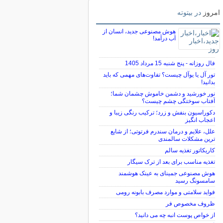
امروز
در بیتوته
هوش مصنوعی جدید، انسان از
آب درآمد!
فال روزانه - پنج شنبه 15 مرداد 1405
تور آل یا یوآل چیست؟ تفاوت‌های مهمی که باید
بدانید!
نور خورشید و دشمن خاموش چشمان شما؛
آفتاب سوختگی چشم چیست؟
دکوراسیون بنفش و زرد؛ ترکیب رنگی زیبا و
اعجاب انگیز
علل، علایم و درمان سندرم فرتوتی؛ از شایع
ترین مشکلات سالمندی
کاریکاتور تغذیه سالم
تغذیه مناسب برای بعد از ترک سیگار
هوش مصنوعی جمینای به عینک هوشمند
سامسونگ رسید
فواید سلامتی و موارد مصرف بابونه رومی
ظروف مخصوص فر
از خواص پوست انبه چه می دانید؟