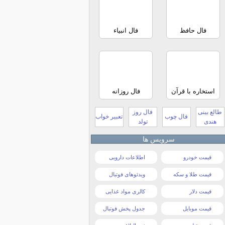
فال حافظ
فال انبیاء
استخاره با قرآن
فال روزانه
طالع بینی
فال روز
فال چوب
تعبیر خواب
هندی
تولد
سرویس ها
قیمت خودرو
اطلاعات دارویی
قیمت طلا و سکه
ویدئوهای فوتبال
قیمت دلار
کالری مواد غذایی
قیمت موبایل
جدول پخش فوتبال