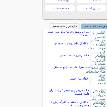
قیمت تبلت
نهج البلاغه
تیتر روزنامه ها
صحیفه سجادیه
پـربیننده های مذهبی
تـازه ترین های مذهبی
میزان پوشش آقایان برای نماز چقدر
است ؟
احکام ازدواج موقت و صیغه آن
حکم ازدواج شیعه با سنی !
چند سوال شرعی راجع به نماز
احکام نماز جمعه
حکم خریدن و پوشیدن کروات براى
داماد چیست؟
احکام زنای ذهنی هنگام آمیزش با
همسر چیست ؟