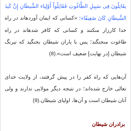
یقَاتِلُونَ فِی سَبِیلِ الطَّاغُوتِ فَقَاتِلُواْ أَوْلِیاء الشَّیطَانِ إِنَّ كَیدَ
«كسانى كه ایمان آورده‏اند در راه
الشَّیطَانِ كَانَ ضَعِیفًا»؛
خدا كارزار مى‏كنند و كسانى كه كافر شده‏اند در راه
طاغوت مى‏جنگند؛ پس با یاران شیطان بجنگید كه نیرنگ
شیطان [در نهایت] ضعیف است».(8)
آن‌هایی که راه کفر را در پیش گرفتند، از ولایت خدای
تعالی خارج شده‌اند؛ در نتیجه دیگر مولایی ندارند و ولی
آنان شیطان است و آن‌‌ها، اولیای شیطان.(9)
برادران شیطان