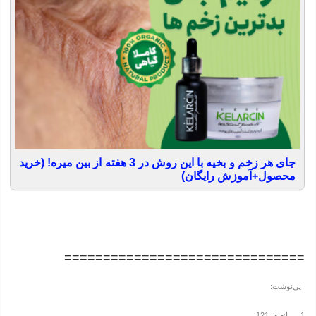
جای هر زخم و بخیه با این روش در 3 هفته از بین میره! (خرید
محصول+آموزش رایگان)
===============================
پی‌نوشت:
1. انعام: 121.