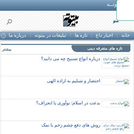
بـیتوتــه
اوره
منو
خانه
اخبار داغ
تازه ها
تبلیغات در بیتوته
درباره ما
ت
تازه های متفرقه دینی
بیشتر »
درباره انواع تسبیح چه می دانید؟
احتضار و تسلیم به اراده الهی
بدعت در اسلام: نوآوری یا انحراف؟
روش های دفع چشم زخم با نمک