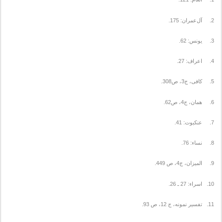
2. آل‌‌عمران: 175.
3. یونس: 62.
4. اعراف: 27.
5. کافی، ج3، ص308.
6. همان، ج4، ص62.
7. عنکبوت: 41.
8. نساء: 76.
9. المیزان، ج4، ص 449.
10. اسراء: 27 ـ 26.
11. تفسیر نمونه، ج 12، ص 93.