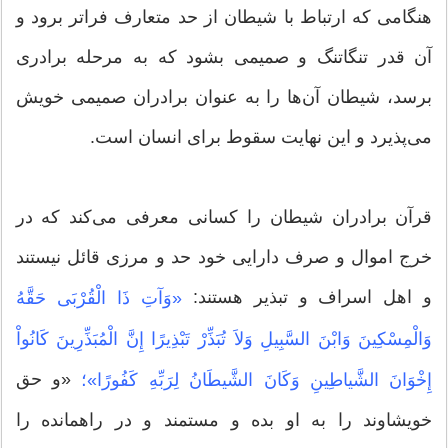
هنگامی که ارتباط با شیطان از حد متعارف فراتر برود و
آن قدر تنگاتنگ و صمیمی بشود که به مرحله برادری
برسد، شیطان آن‌ها را به عنوان برادران صمیمی خویش
می‌پذیرد و این نهایت سقوط برای انسان است.
قرآن برادران شیطان را کسانی معرفی می‌کند که در
خرج اموال و صرف دارایی خود حد و مرزی قائل نیستند
و اهل اسراف و تبذیر هستند:
«وَآتِ ذَا الْقُرْبَى حَقَّهُ
وَالْمِسْكِینَ وَابْنَ السَّبِیلِ وَلاَ تُبَذِّرْ تَبْذِیرًا إِنَّ الْمُبَذِّرِینَ كَانُواْ
«و حق
إِخْوَانَ الشَّیاطِینِ وَكَانَ الشَّیطَانُ لِرَبِّهِ كَفُورًا»؛
خویشاوند را به او بده و مستمند و در راه‏مانده را