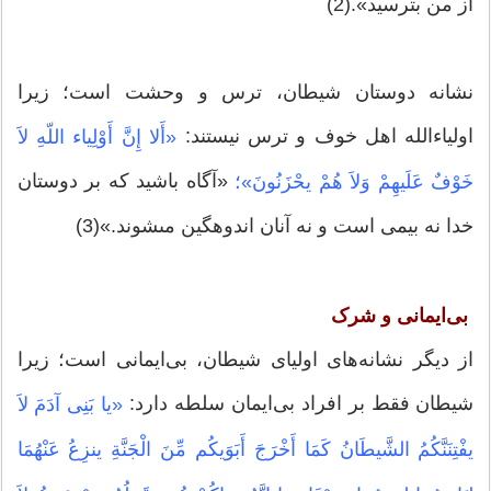
از من بترسید».(2)
نشانه دوستان شیطان، ترس و وحشت است؛ زیرا
اولیاءالله اهل خوف و ترس نیستند:
«أَلا إِنَّ أَوْلِیاء اللّهِ لاَ
«آگاه باشید كه بر دوستان
خَوْفٌ عَلَیهِمْ وَلاَ هُمْ یحْزَنُونَ»؛
خدا نه بیمى است و نه آنان اندوهگین مى‏شوند.»(3)
بی‌ایمانی و شرک
از دیگر نشانه‌های اولیای شیطان، بی‌ایمانی است؛ زیرا
شیطان فقط بر افراد بی‌ایمان سلطه دارد:
«یا بَنِی آدَمَ لاَ
یفْتِنَنَّكُمُ الشَّیطَانُ كَمَا أَخْرَجَ أَبَوَیكُم مِّنَ الْجَنَّةِ ینزِعُ عَنْهُمَا