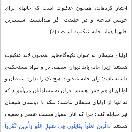
اختیار كرده‏اند، همچون عنكبوت است كه خانه‏اى براى
خویش ساخته و در حقیقت اگر مى‏دانستند، سست‏ترین
خانه‏ها همان خانه عنكبوت است».(7)
اولیای شیطان به عنوان تکیه‌گاه‌هایی همچون لانه عنکبوت
هستند؛ زیرا خانه باید دیوار، سقف، در و مواد مستحکمی
داشته باشد؛ ولی خانه عنکبوت هیچ یک را ندارد. شیطان و
اولیای او هم چنین هستند. قرآن به مسلمانان می‌آموزد که
نه تنها از اولیای شیطان نباشند؛ بلکه با دوستان شیطان
نیز مقابله کنند؛ چرا که آنان بسیار سست عنصر و ضعیف
هستند:
«الَّذِینَ آمَنُواْ یقَاتِلُونَ فِی سَبِیلِ اللّهِ وَالَّذِینَ كَفَرُواْ