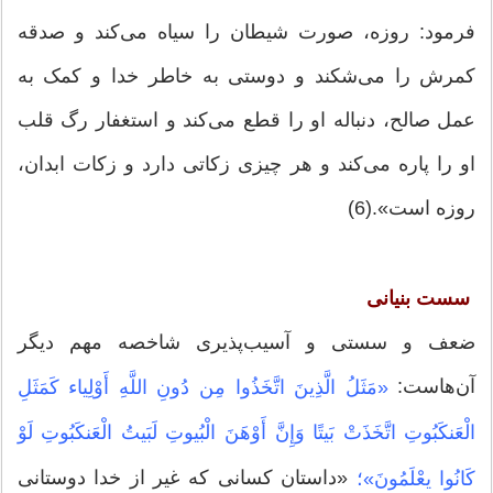
فرمود: روزه، صورت شیطان را سیاه می‌کند و صدقه
کمرش را می‌شکند و دوستی به خاطر خدا و کمک به
عمل صالح، دنباله او را قطع می‌كند و استغفار رگ قلب
او را پاره می‌کند و هر چیزی زکاتی دارد و زکات ابدان،
روزه است».(6)
سست بنیانی
ضعف و سستی و آسیب‌پذیری شاخصه مهم دیگر
آن‌هاست:
«مَثَلُ الَّذِینَ اتَّخَذُوا مِن دُونِ اللَّهِ أَوْلِیاء كَمَثَلِ
الْعَنكَبُوتِ اتَّخَذَتْ بَیتًا وَإِنَّ أَوْهَنَ الْبُیوتِ لَبَیتُ الْعَنكَبُوتِ لَوْ
«داستان كسانى كه غیر از خدا دوستانى
كَانُوا یعْلَمُونَ»؛