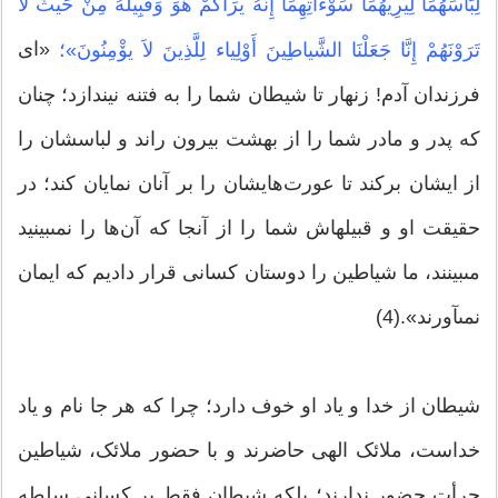
لِبَاسَهُمَا لِیرِیهُمَا سَوْءَاتِهِمَا إِنَّهُ یرَاكُمْ هُوَ وَقَبِیلُهُ مِنْ حَیثُ لاَ
«اى
تَرَوْنَهُمْ إِنَّا جَعَلْنَا الشَّیاطِینَ أَوْلِیاء لِلَّذِینَ لاَ یۆْمِنُونَ»؛
فرزندان آدم! زنهار تا شیطان شما را به فتنه نیندازد؛ چنان
كه پدر و مادر شما را از بهشت بیرون راند و لباسشان را
از ایشان بركند تا عورت‌هایشان را بر آنان نمایان كند؛ در
حقیقت او و قبیله‏اش شما را از آنجا كه آن‌ها را نمى‏بینید
مى‏بینند، ما شیاطین را دوستان كسانى قرار دادیم كه ایمان
نمى‏آورند».(4)
شیطان از خدا و یاد او خوف دارد؛ چرا که هر جا نام و یاد
خداست، ملائک الهی حاضرند و با حضور ملائک، شیاطین
جرأت حضور ندارند؛ بلکه شیطان فقط بر کسانی سلطه