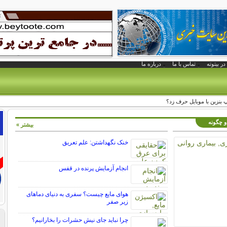
در بیتوته
تماس با ما
درباره ما
پ بنزين با موبايل حرف زد؟
 و چگونه
بیشتر »
خنک نگهداشتن: علم تعریق
انجام آزمایش پرنده در قفس
هوای مایع چیست؟ سفری به دنیای دماهای
زیر صفر
چرا نباید جای نیش حشرات را بخارانیم؟