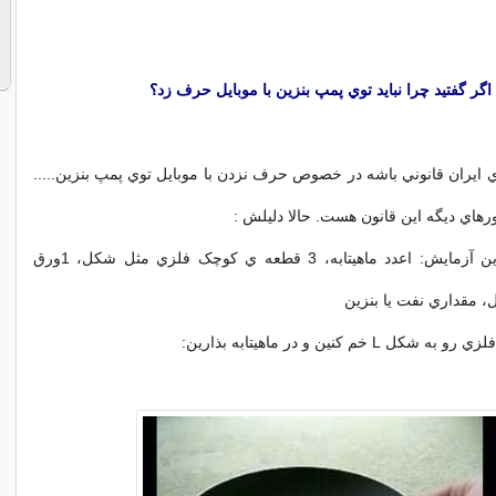
اگر گفتيد چرا نبايد توي پمپ بنزين با موبايل حرف زد؟
 ايران قانوني باشه در خصوص حرف نزدن با موبايل توي پمپ بنزين.....
رهاي ديگه اين قانون هست. حالا دليلش :
مواد لازم براي اين آزمايش: اعدد ماهيتابه، 3 قطعه ي کوچک فلزي مثل شکل، 1ورق
 خم کنين و در ماهيتابه بذارين: