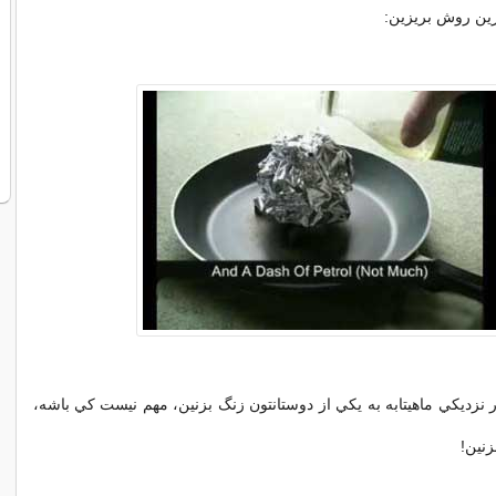
زين روش بريزين:
ر نزديکي ماهيتابه به يکي از دوستانتون زنگ بزنين، مهم نيست کي باشه،
زنين!