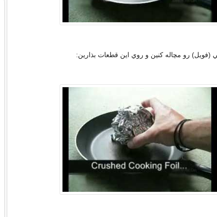
ي (فويل) رو مچاله کنين و روي اين قطعات بذارين: