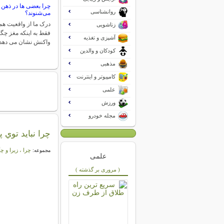
چرا بعضی ها در ذهن 
روانشناسی
می‌شنوند؟
درک ما از واقعیت ه
زناشویی
فقط به اینکه مغز چگو
آشپزی و تغذیه
واکنش نشان می دهد 
کودکان و والدین
مذهبی
کامپیوتر و اینترنت
علمی
ورزش
مجله خودرو
چرا نبايد توي 
چرا ، زیرا و چ
مجموعه:
علمی
( مروری بر گذشته )