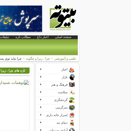
صفحه اصلی
اخبار داغ
مطالب تازه
تبلیغات 
علمی و آموزشی
چرا ، زیرا و چگونه
چرا نبايد توي پم
اخبار
تازه های چرا ، زیرا
بازار
فرهنگ و هنر
سلامت
گردشگری
سرگرمی
اسرار خانه داری
دنیای مد
آرایش و زیبایی