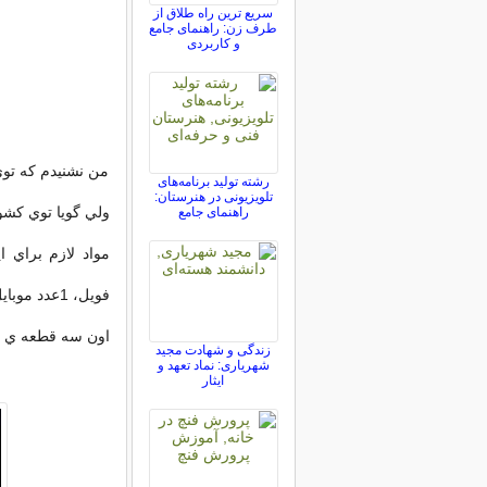
سریع ترین راه طلاق از
طرف زن: راهنمای جامع
و کاربردی
من نشنيدم که توي
رشته تولید برنامه‌های
تلویزیونی در هنرستان:
ولي گويا توي کشو
راهنمای جامع
فويل، 1عدد موبايل، مقداري نفت يا بنزين
اون سه قطعه ي فلزي رو به شکل L
زندگی و شهادت مجید
شهریاری: نماد تعهد و
ایثار