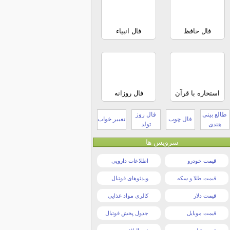
فال حافظ
فال انبیاء
استخاره با قرآن
فال روزانه
طالع بینی
فال روز
فال چوب
تعبیر خواب
هندی
تولد
سرویس ها
قیمت خودرو
اطلاعات دارویی
قیمت طلا و سکه
ویدئوهای فوتبال
قیمت دلار
کالری مواد غذایی
قیمت موبایل
جدول پخش فوتبال