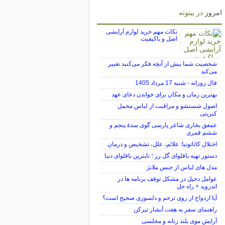
امروز
در بیتوته
نکات مهم خرید لوازم آرایشی
اصل و باکیفیت
شخصیت شما بیش از آنچه فکر می‌کنید تغییر
می‌کند
فال روزانه - شنبه 17 مرداد 1405
بهترین زمان و مکان برای خواندن دعای عهد
اصول شستشو و مراقبت از لباس مخمل
کبریتی
عمعق بخاری شاعر پارسی گوی سدهٔ پنجم و
ششم قمری
اختلال کاتاتونیا: علائم، علل، تشخیص و درمان
دستور تهیه باقلوای گل رز ؛ تاپترین باقلوای دنیا
مدل های لباس از جنس ملانژ
عوامل دخیل در مشکل توقف برنامه ها در
اندروید + راه حل
آیا ازدواج از روی ترحم و دلسوزی صحیح است؟
راهنمای سفر به هفت آبشار تیرکن
آرایش موی بلند زنانه و مجلسی