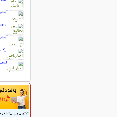
آشنایی
آیا «خ
آشنایی
برگ مص
کشف دا
کنکوری هستی؟ تا فر