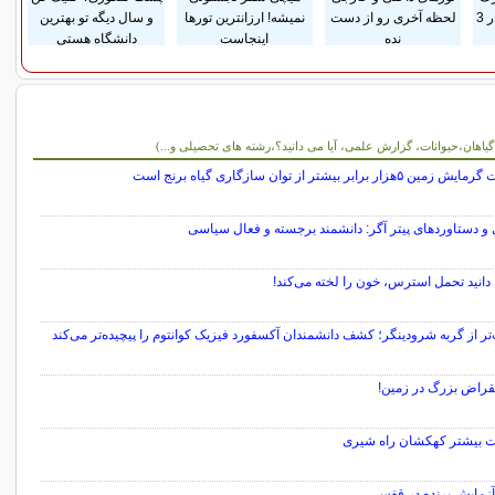
پوستی زایمان فقط در 3
لحظه آخری رو از دست
نمیشه! ارزانترین تورها
و سال دیگه تو بهترین
نده
اینجاست
دانشگاه هستی
و آموزشی
 گیاهان،حیوانات، گزارش علمی، آیا می دانید؟،رشته های تحصیلی و...)
 ۵هزار برابر بیشتر از توان سازگاری گیاه برنج است
و دستاوردهای پیتر آگر: دانشمند برجسته و فعال سیاسی
 دانید تحمل استرس، خون را لخته می‌کند!
ر از گربه شرودینگر؛ کشف دانشمندان آکسفورد فیزیک کوانتوم را پیچیده‌تر می‌کند
نقراض بزرگ در زمین!
 بیشتر کهکشان راه شیری
آزمایش پرنده در قفس