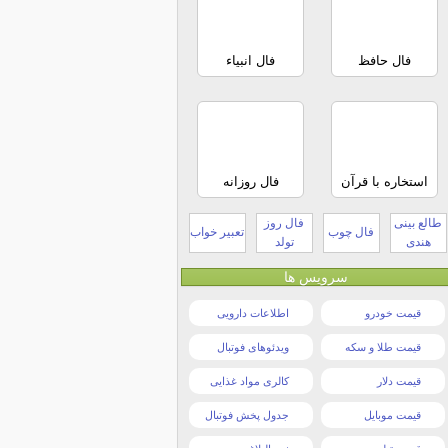
فال حافظ
فال انبیاء
استخاره با قرآن
فال روزانه
طالع بینی
فال روز
فال چوب
تعبیر خواب
هندی
تولد
سرویس ها
قیمت خودرو
اطلاعات دارویی
قیمت طلا و سکه
ویدئوهای فوتبال
قیمت دلار
کالری مواد غذایی
قیمت موبایل
جدول پخش فوتبال