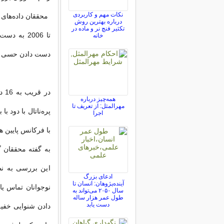
نکات مهم و کاربردی
درباره بهترین روش
تکثیر فنچ نر و ماده در
تا 2006 به
خانه
دست دادن حسی عص
همه‌چیز درباره
مهرالمثل: از تعریف تا
پره‌ناتال با دود 
اجرا
با فرکانس پایین ه
به گفته محققان گ
این بررسی به نظ
ادعای بزرگ
آینده‌پژوهان: انسان تا
سال ۲۰۵۰ می‌تواند به
طول عمر هزار ساله
دست یابد
دادن شنوایی خفی