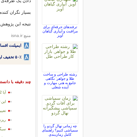
دادن یک طرفه‌ی شن
بسیار نگران ‌کنند
نتیجه این پژوهش در نشریه‌ JAMA
ترفندهای حرفه‌ای برای
مراقبت و آبیاری گیاهان
منبع:isna.ir
آویز
ایمپلنت اقسا
۵۰٪ تخفیف ارتودنسی دندان اقساطی بدون نیاز به چک یا سفته!
رشته طراحی و ساخت
طلا و جواهر: نگاهی
چند دقیقه با دانست
جامع به هنر، مهارت و
آینده شغلی
آیا 2012 پایان کار دنیا خواهد بود؟
این ت
تعيي
ريزش
چه زمانی نهال گردو را
سیگا
سمپاشی کنیم؟ راهنمای
کامل زمان‌بندی