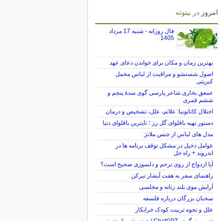
امروز
در بیتوته
فال روزانه - شنبه 17 مرداد
1405
بهترین زمان و مکان برای خواندن دعای عهد
اصول شستشو و مراقبت از لباس مخمل
کبریتی
عمعق بخاری شاعر پارسی گوی سدهٔ پنجم و
ششم قمری
اختلال کاتاتونیا: علائم، علل، تشخیص و درمان
دستور تهیه باقلوای گل رز ؛ تاپترین باقلوای دنیا
مدل های لباس از جنس ملانژ
عوامل دخیل در مشکل توقف برنامه ها در
اندروید + راه حل
آیا ازدواج از روی ترحم و دلسوزی صحیح است؟
راهنمای سفر به هفت آبشار تیرکن
آرایش موی بلند زنانه و مجلسی
سخنان بزرگان درباره فلسفه
علل و نحوه تربیت کودک خرابکار