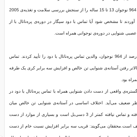
محققان داده‌های 964 نوجوان 13 تا 15 ساله را از سنجش بررسی سلامت و تغذیه‌ی 2005
 دست آوردند تا مشخص شود آیا تماس با دود سیگار در دوره‌ی پره‌ناتال با از
بی شنوایی در دوره‌ی نوجوانی همراه است.
در قریب به 16 درصد از 964 نوجوان، والدین تماس پره‌ناتال با دود را تأیید کردند. تماس
با بالاتر رفتن آستانه‌ی شنوایی تن خالص و افزایش سه برابر کری یک طرفه
مراه بود.
ستره‌ی واقعی از دست دادن شنوایی همراه با تماس پره‌ناتال با دود در
ر ضعیف می‌آید. اختلاف اساسی در آستانه‌ی شنوایی تن خالص میان
نوجوانان تماس یافته و تماس نیافته کمتر از 3 دسی‌بل است و بسیاری از موارد از دست
ف است.محققان می‌گویند: قریب سه برابر افزایش نسبت خام از دست