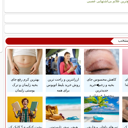
‌ترین علائم بی‌اشتهایی عصبی
منتخب
ای
کاهش محسوس جای
ارزانترین و راحت ترین
بهترین کرم رفع جای
!
بخیه و زخم◀خرید
روش خرید بلیط اتوبوس
بخیه زایمان و ترک
جدیدترین
برای همه
پوستی زایمان
محصول+مشاوره
رک
تورهای داخلی و خارجی
هیچی سفر تابستونی
پشت کنکوری؟ کلیک کن