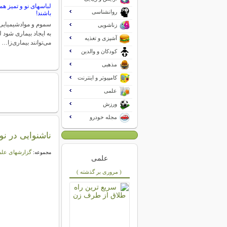
لباس‎های نو و تمیز 
روانشناسی
باشند!
سموم و موادشیمیایی 
زناشویی
به ایجاد بیماری شود 
آشپزی و تغذیه
می‌توانند بیماری‌زا…
کودکان و والدین
مذهبی
کامپیوتر و اینترنت
علمی
ورزش
مجله خودرو
ناشنوایی در نو
گزارشهای عل
مجموعه:
علمی
( مروری بر گذشته )