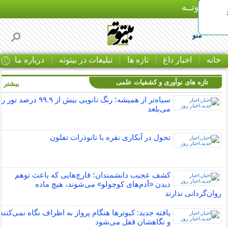
بـیتوتــه
منو
خانه
اخبار داغ
تازه ها
تبلیغات در بیتوته
درباره ما
ت
تازه های نوآوری و کشفیات علمی
بیشتر »
سیاه‌تر از همیشه؛ رنگ نانویی بیش از ۹۹.۹ درصد نور را
می‌بلعد
تحول در آبکاری نقره با نانوذرات تفلون
کشف عجیب دانشمندان؛ قارچ‌هایی که باعث توهم
دیدن «آدم‌های کوچولو» می‌شوند، هیچ ماده
روان‌گردانی ندارند
یافته جدید:‌ کبوترها هنگام پرواز به اطراف نگاه نمی‌کنند
و نگاهشان قفل می‌شود