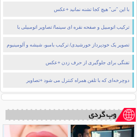
با این "نی" هیچ کجا تشنه نمانید +عکس
ترکیب اتومبیل و صفحه نقره ای سینما/ تصاویر اتومبیلی با
سینما پروجکشن
تصویر یک خودپرداز خورشیدی/ ترکیب بامبو، شیشه و آلومینیوم
بازیافت شده
تفنگی برای جلوگیری از حرف زدن +عکس
دوچرخه‌ای که با تلفن همراه کنترل می شود +تصاویر