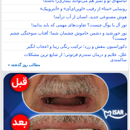
لباس‎های نو و تمیز هم می‌توانند بیماری‌زا باشند!
رونمایی «متا» از رقیب «اوپن‌ای‌آی» و «آنتروپیک»
هوش مصنوعی جدید، انسان از آب درآمد!
تور آل یا یوآل چیست؟ تفاوت‌های مهمی که باید بدانید!
نور خورشید و دشمن خاموش چشمان شما؛ آفتاب سوختگی چشم
چیست؟
دکوراسیون بنفش و زرد؛ ترکیب رنگی زیبا و اعجاب انگیز
علل، علایم و درمان سندرم فرتوتی؛ از شایع ترین مشکلات
سالمندی
مطالب روز گذشته »