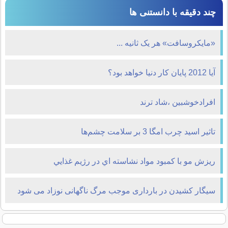
چند دقیقه با دانستنی ها
«مایکروسافت» هر یک ثانیه ...
آیا 2012 پایان کار دنیا خواهد بود؟
افرادخوشبین ،شاد ترند
تاثير اسيد چرب امگا 3 بر سلامت چشم‌ها
ريزش مو با کمبود مواد نشاسته اي در رژيم غذايي
سیگار کشیدن در بارداری موجب مرگ ناگهانی نوزاد می شود