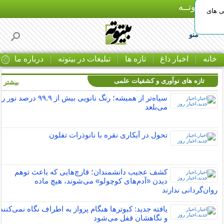
بـیتوتــه
ی های
منو
خانه
اخبار داغ
تازه ها
تبلیغات در بیتوته
درباره ما
ت
تازه های نوآوری و کشفیات علمی
بیشتر »
سیاه‌تر از همیشه؛ رنگ نانویی بیش از ۹۹.۹ درصد نور را
می‌بلعد
تحول در آبکاری نقره با نانوذرات تفلون
کشف عجیب دانشمندان؛ قارچ‌هایی که باعث توهم
دیدن «آدم‌های کوچولو» می‌شوند، هیچ ماده
روان‌گردانی ندارند
یافته جدید:‌ کبوترها هنگام پرواز به اطراف نگاه نمی‌کنند
و نگاهشان قفل می‌شود