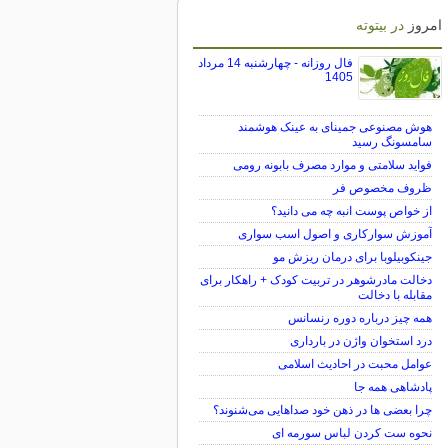
امروز
در بیتوته
فال روزانه - چهارشنبه 14 مرداد
1405
هوش مصنوعی جمینای به عینک هوشمند
سامسونگ رسید
فواید سلامتی و موارد مصرف بابونه رومی
ظروف مخصوص فر
از خواص پوست انبه چه می دانید؟
آموزش سوارکاری و اصول اسب سواری
جینکوبیلوبا برای درمان ریزش مو
دخالت مادرشوهر در تربیت کودک + راهکار برای
مقابله با دخالت
همه چیز درباره دوره رنسانس
درد استخوان واژن در بارداری
عوامل محبت در احادیث اسلامى
پادشاهی همه جا
چرا بعضی ها در ذهن خود صداهایی می‌شنوند؟
نحوه ست کردن لباس سورمه ای