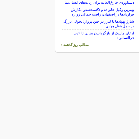
دستاوردی خارق‌العاده برای ربات‌های انسان‌نما
بهترین وکیل خانواده و ✍️متخصص نگارش
قراردادها در اصفهان، راضیه جمالی زواره
شارژ پهپادها با لیزر در حین پرواز؛ تحولی بزرگ
در حمل‌ونقل هوایی
ادعای ماسک از بازگرداندن بینایی تا «دید
فراانسانی»
مطالب روز گذشته »