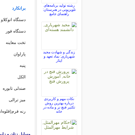
رشته تولید برنامه‌های
برانکارد
تلویزیونی در هنرستان:
راهنمای جامع
دستگاه اتوکلاو
دستگاه فور
تخت معاینه
زندگی و شهادت مجید
پاراوان
شهریاری: نماد تعهد و
ایثار
پنبه
الکل
صندلی تابوره
نکات مهم و کاربردی
میز ترالی
درباره بهترین روش
تکثیر فنچ نر و ماده در
رنه فرم(قلوه‌ای
خانه
وسایل زنان و زایم