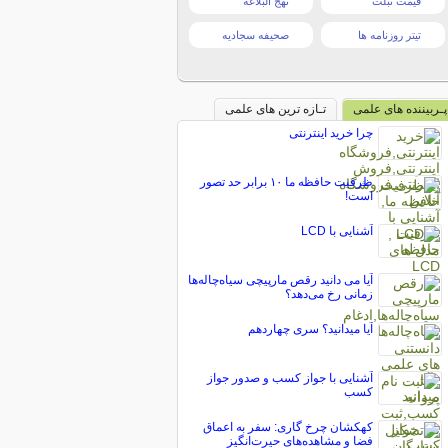
قیمت تبلت
نهج البلاغه
تیتر روزنامه ها
صحیفه سجادیه
پـربیننده های علمی
تـازه ترین های علمی
چرا خرید اینترنتی
ظرفیت حافظه ما ۱۰ برابر حد تصور
است!
آشنایی با LCD
آیا می دانید رقص مارپیچی سیاه‌چاله‌ها
زمانی رخ می‌دهد؟
آیا میدانید؟ سری چهاردهم
آشنایی با جواز کسب و صدور جواز
کسب
کهکشان چرخ گاری: سفر به اعماق
فضا و مشاهده‌های حیرت‌انگیز