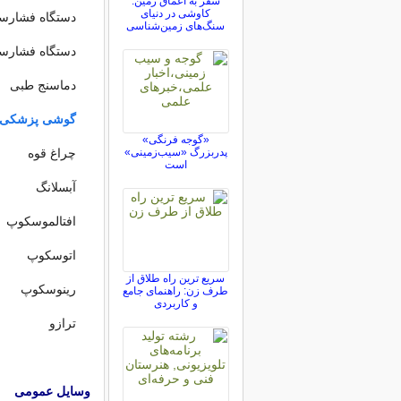
سفر به اعماق زمین:
کاوشی در دنیای
دستگاه فشارسنج
سنگ‌های زمین‌شناسی
دستگاه فشارسنج
دماسنج طبی
گوشی پزشکی
«گوجه فرنگی»
پدربزرگ «سیب‌زمینی»
چراغ قوه
است
آبسلانگ
افتالموسکوپ
اتوسکوپ
سریع ترین راه طلاق از
رینوسکوپ
طرف زن: راهنمای جامع
و کاربردی
ترازو
وسایل عمومی