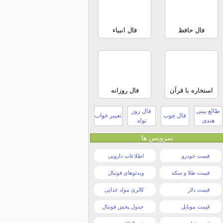
فال حافظ
فال انبیاء
استخاره با قرآن
فال روزانه
طالع بینی
فال روز
فال چوب
تعبیر خواب
هندی
تولد
سرویس ها
قیمت خودرو
اطلاعات دارویی
قیمت طلا و سکه
ویدئوهای فوتبال
قیمت دلار
کالری مواد غذایی
قیمت موبایل
جدول پخش فوتبال