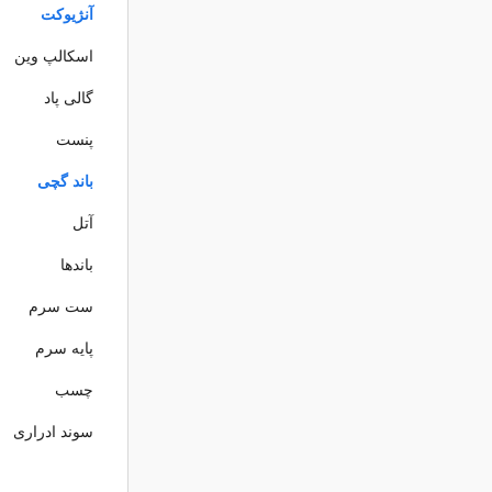
آنژیوکت
اسکالپ وین
گالی پاد
پنست
باند گچی
آتل
باندها
ست سرم
پایه سرم
چسب
سوند ادراری