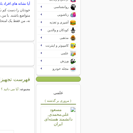
آیا نشانه های افراد ب
روانشناسی
خودتان را دست کم نگ
زناشویی
متواضع باشند. با من
نه، من فقط یک امتح
آشپزی و تغذیه
کودکان و والدین
مذهبی
کامپیوتر و اینترنت
علمی
ورزش
مجله خودرو
فهرست تجهیزا
آیا می دانید ؟
مجموعه:
علمی
( مروری بر گذشته )