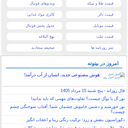
قیمت طلا و سکه
ویدئوهای فوتبال
قیمت دلار
کالری مواد غذایی
قیمت موبایل
جدول پخش فوتبال
قیمت تبلت
نهج البلاغه
تیتر روزنامه ها
صحیفه سجادیه
امروز در بیتوته
هوش مصنوعی جدید، انسان از آب درآمد!
فال روزانه - پنج شنبه 15 مرداد 1405
تور آل یا یوآل چیست؟ تفاوت‌های مهمی که باید بدانید!
نور خورشید و دشمن خاموش چشمان شما؛ آفتاب سوختگی چشم
چیست؟
دکوراسیون بنفش و زرد؛ ترکیب رنگی زیبا و اعجاب انگیز
علل، علایم و درمان سندرم فرتوتی؛ از شایع ترین مشکلات