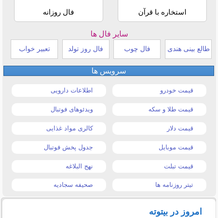
استخاره با قرآن
فال روزانه
سایر فال ها
طالع بینی هندی
فال چوب
فال روز تولد
تعبیر خواب
سرویس ها
قیمت خودرو
اطلاعات دارویی
قیمت طلا و سکه
ویدئوهای فوتبال
قیمت دلار
کالری مواد غذایی
قیمت موبایل
جدول پخش فوتبال
قیمت تبلت
نهج البلاغه
تیتر روزنامه ها
صحیفه سجادیه
امروز در بیتوته