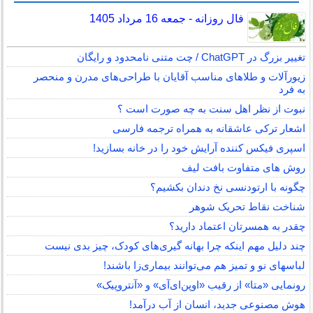
فال روزانه - جمعه 16 مرداد 1405
تغییر بزرگ در ChatGPT / چت متنی نامحدود و رایگان
زیورآلات و طلاهای مناسب آقایان با طراحی‌های مدرن و منحصر
به فرد
نبوت از نظر اهل سنت به چه صورت است ؟
اشعار ترکی عاشقانه به همراه ترجمه فارسی
اسپری فیکس کننده آرایش خود را در خانه بسازید!
روش های متفاوت بافت لیف
چگونه با ارتودنسی نخ دندان بکشیم؟
شناخت نقاط تحریک شوهر
چقدر به همسرتان اعتماد دارید؟
چند دلیل مهم اینکه چرا بهانه گیری‌های کودک، چیز بدی نیست
لباس‎های نو و تمیز هم می‌توانند بیماری‌زا باشند!
رونمایی «متا» از رقیب «اوپن‌ای‌آی» و «آنتروپیک»
هوش مصنوعی جدید، انسان از آب درآمد!