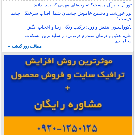
تور آل یا یوآل چیست؟ تفاوت‌های مهمی که باید بدانید!
نور خورشید و دشمن خاموش چشمان شما؛ آفتاب سوختگی چشم
چیست؟
دکوراسیون بنفش و زرد؛ ترکیب رنگی زیبا و اعجاب انگیز
علل، علایم و درمان سندرم فرتوتی؛ از شایع ترین مشکلات
سالمندی
مطالب روز گذشته »