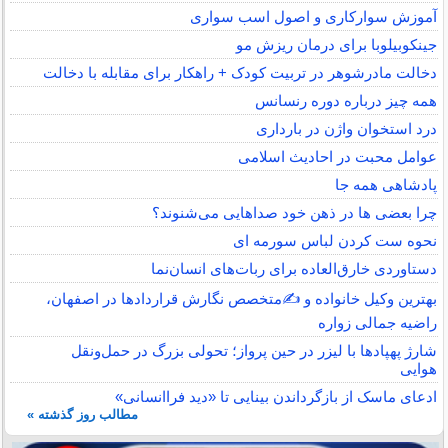
آموزش سوارکاری و اصول اسب سواری
جینکوبیلوبا برای درمان ریزش مو
دخالت مادرشوهر در تربیت کودک + راهکار برای مقابله با دخالت
همه چیز درباره دوره رنسانس
درد استخوان واژن در بارداری
عوامل محبت در احادیث اسلامى
پادشاهی همه جا
چرا بعضی ها در ذهن خود صداهایی می‌شنوند؟
نحوه ست کردن لباس سورمه ای
دستاوردی خارق‌العاده برای ربات‌های انسان‌نما
بهترین وکیل خانواده و ✍️متخصص نگارش قراردادها در اصفهان،
راضیه جمالی زواره
شارژ پهپادها با لیزر در حین پرواز؛ تحولی بزرگ در حمل‌ونقل
هوایی
ادعای ماسک از بازگرداندن بینایی تا «دید فراانسانی»
مطالب روز گذشته »