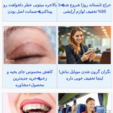
حراج تابستانه روژا شروع شد◀تا
بالاخره میتونی عطر دلخواهت رو
50% تخفیف لوازم آرایشی
پیداکنی◀ضمانت اصل بودن
نگران گرون شدن موبایل نباش!
کاهش محسوس جای بخیه و
اینجا تخفیف خوبی داره
زخم◀خرید جدیدترین
محصول+مشاوره