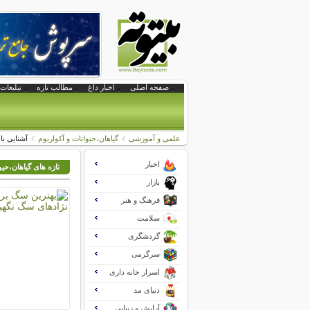
صفحه اصلی
اخبار داغ
مطالب تازه
تبلیغات 
علمی و آموزشی
گیاهان،حیوانات و آکواریوم
آشنایی با
اخبار
تازه های گیاهان،حیو
بازار
فرهنگ و هنر
سلامت
گردشگری
سرگرمی
اسرار خانه داری
دنیای مد
آرایش و زیبایی