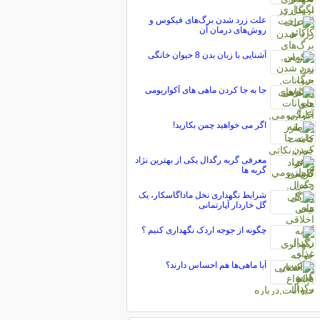
علت زرد شدن برگ‌های فیکوس و
روش‌های درمان آن
آشنایی با زبان بدن 8 حیوان خانگی
جا به جا کردن ماهی های آکواریومی
اگر می خواهید چمن بکارید!
معرفی گربه رگدال یکی از بهترین نژاد
گربه ها
شرایط نگهداری نخل ماداگاسکار، یک
گل خاردار آپارتمانی
چگونه از جوجه اردک نگهداری کنیم ؟
آیا ماهی‌ها هم احساس دارند؟