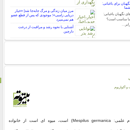
هبان برای باغبانی:
شما
مرز میان زندگی و مرگ جابه‌جا شد| «خیار
ی نگهبان باغبانی:
دریایی زامبی»؛ موجودی که پس از قطع عضو
شما مناسب است؟
هم نمی‌میرد
رابر…
آشنایی با نحوه رشد و مراقبت از درخت
دارچین
 و آکواریوم
درخت ازگیل (نام علمی: Mespilus germanica) است، میوه ای است از خانواده