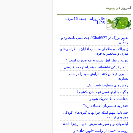
امروز
در بیتوته
فال روزانه - جمعه 16 مرداد
1405
تغییر بزرگ در ChatGPT / چت متنی نامحدود و
رایگان
زیورآلات و طلاهای مناسب آقایان با طراحی‌های
مدرن و منحصر به فرد
نبوت از نظر اهل سنت به چه صورت است ؟
اشعار ترکی عاشقانه به همراه ترجمه فارسی
اسپری فیکس کننده آرایش خود را در خانه
بسازید!
روش های متفاوت بافت لیف
چگونه با ارتودنسی نخ دندان بکشیم؟
شناخت نقاط تحریک شوهر
چقدر به همسرتان اعتماد دارید؟
چند دلیل مهم اینکه چرا بهانه گیری‌های کودک،
چیز بدی نیست
لباس‎های نو و تمیز هم می‌توانند بیماری‌زا باشند!
رونمایی «متا» از رقیب «اوپن‌ای‌آی» و