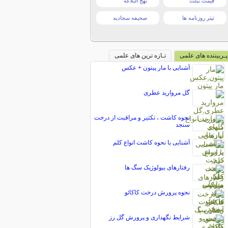
قیمت تبلت
نهج البلاغه
تیتر روزنامه ها
صحیفه سجادیه
پـربیننده های علمی
تـازه ترین های علمی
آشنایی با مار پیتون + عکس
گل مروارید عطری
نحوه کاشت ، تکثیر و مراقبت از درخت
سنجد
آشنایی با نحوه کاشت انواع کلم
رفتارهای بیولوژیک سگ ها
نحوه پرورش درخت کاکائو
شرایط نگهداری و پرورش گل رز