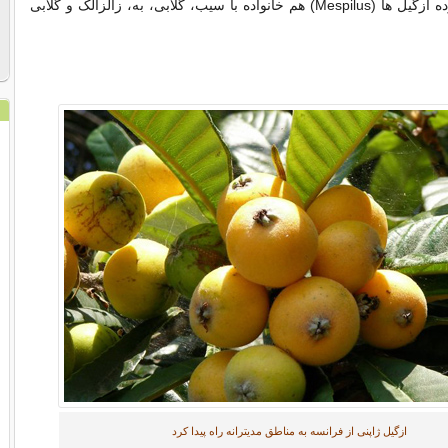
گلسرخیان از سرده ازگیل ها (Mespilus) هم خانواده با سیب، گلابی، به، زالزالک و گلابی
ازگیل ژاپنی از فرانسه به مناطق مدیترانه راه پیدا کرد