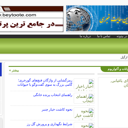
در بیتوته
تماس با ما
درباره ما
 ازگیل
انات و آکواریوم
بیشتر »
رمزگشایی از واژگان فنچ‌های گورخری؛
گامی بزرگ به سوی گفت‌وگو با حیوانات
راهنمای انتخاب پرنده خانگی
نحوه کاشت خیار چنبر
شرایط نگهداری و پرورش گل رز