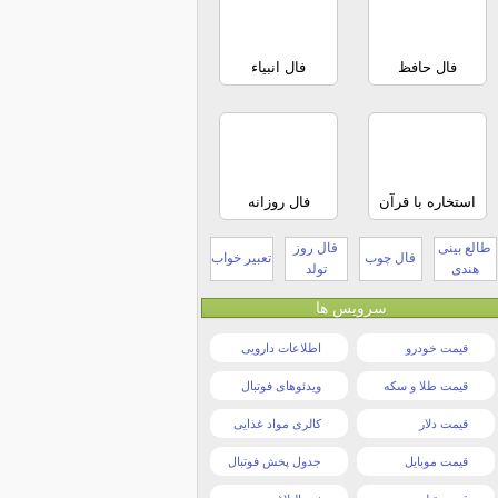
فال حافظ
فال انبیاء
استخاره با قرآن
فال روزانه
طالع بینی
فال روز
فال چوب
تعبیر خواب
هندی
تولد
سرویس ها
قیمت خودرو
اطلاعات دارویی
قیمت طلا و سکه
ویدئوهای فوتبال
قیمت دلار
کالری مواد غذایی
قیمت موبایل
جدول پخش فوتبال