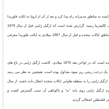
نسه به مناطق مدیترانه راه پیدا کرد و بعد از آن از اروپا به ایالت فلوریدا
و از ژاپن به ایالت کالیفرنیا رسید. گزارش شده است که ازگیل ژاپنی قبل از سال 1879
میلادی به برخی مناطق ایالات متحده و قبل از سال 1887 میلادی به ایالت فلوریدا معرفی
در برخی منابع آمده است که در اواخر دهه 1870 میلادی، کاشت ازگیل ژاپنی در باغ های
ان یک درخت زینتی ریز میوه متداول بوده است. همچنین به نظر می رسد
زگیل ژاپنی را به منطقه هاوایی ایالات متحده انتقال داده باشند. از سال
، پیوند ازگیل ژاپنی روی پایه "به" و پاکوتاهی آن سبب گسترش کشت و
ر فلسطین اشغالی گردید.