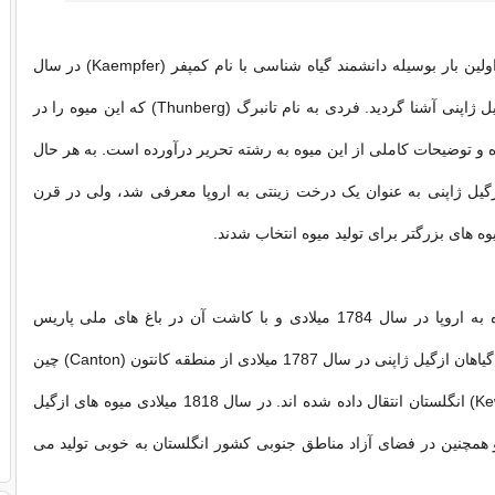
دنیای غرب برای اولین بار بوسیله دانشمند گیاه شناسی با نام کمپفر (Kaempfer) در سال
1690 با میوه ازگیل ژاپنی آشنا گردید. فردی به نام تانبرگ (Thunberg) که این میوه را در
 و توضیحات کاملی از این میوه به رشته تحریر درآورده است. به هر حال
گیل ژاپنی به عنوان یک درخت زینتی به اروپا معرفی شد، ولی در قرن
یوه های بزرگتر برای تولید میوه انتخاب شدند.
گسترش این میوه به اروپا در سال 1784 میلادی و با کاشت آن در باغ های ملی پاریس
انجام شده است. گیاهان ازگیل ژاپنی در سال 1787 میلادی از منطقه کانتون (Canton) چین
به باغ های کیو (Kew) انگلستان انتقال داده شده اند. در سال 1818 میلادی میوه های ازگیل
و همچنین در فضای آزاد مناطق جنوبی کشور انگلستان به خوبی تولید می