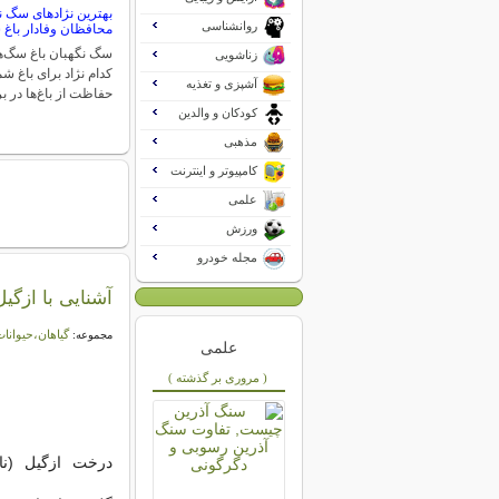
بهترین نژادهای سگ نگ
روانشناسی
محافظان وفادار باغ 
سگ نگهبان باغ سگ‌ها
زناشویی
کدام نژاد برای باغ 
آشپزی و تغذیه
حفاظت از باغ‌ها در ب
کودکان و والدین
مذهبی
کامپیوتر و اینترنت
علمی
ورزش
مجله خودرو
آشنایی با ازگیل
گیاهان،حیوانات
مجموعه:
علمی
( مروری بر گذشته )