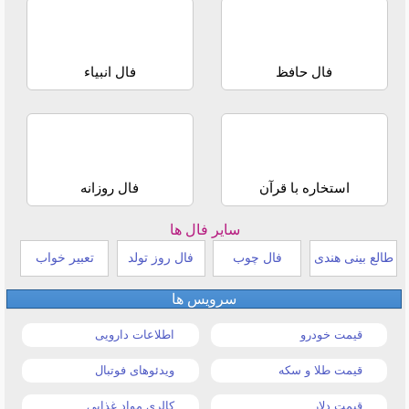
فال حافظ
فال انبیاء
استخاره با قرآن
فال روزانه
سایر فال ها
طالع بینی هندی
فال چوب
فال روز تولد
تعبیر خواب
سرویس ها
قیمت خودرو
اطلاعات دارویی
قیمت طلا و سکه
ویدئوهای فوتبال
قیمت دلار
کالری مواد غذایی